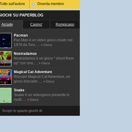
Tutto sull'autore
Diventa membro
 GIOCHI SU PAPERBLOG
Arcade
Casino'
Rompicapo
Pacman
Pac-Man é un video gioco creato nel
1979 da Toru......
Gioca
Nostradamus
Nostradamus è un gioco " shoot them
up" con una......
Gioca
Magical Cat Adventure
Riscopri Magical Cat Adventure, un
gioco d'arcade......
Gioca
Snake
Snake è un videogioco presente in
molti......
Gioca
Scopri lo spazio giochi di