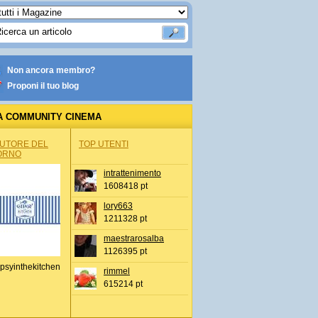
Non ancora membro?
Proponi il tuo blog
A COMMUNITY CINEMA
AUTORE DEL
TOP UTENTI
ORNO
intrattenimento
1608418 pt
lory663
1211328 pt
maestrarosalba
1126395 pt
psyinthekitchen
rimmel
615214 pt