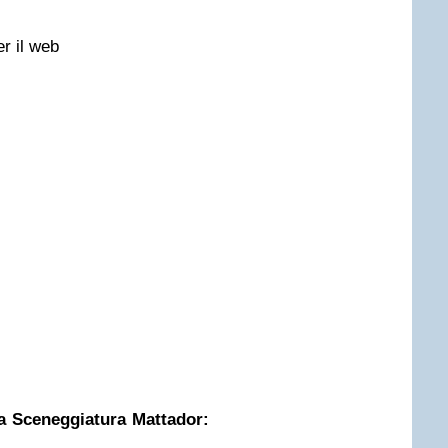
r il web
la Sceneggiatura Mattador: