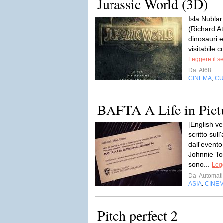
Jurassic World (3D)
Isla Nubla
(Richard At
dinosauri 
visitabile 
Leggere il s
Da
Af68
CINEMA
CU
,
BAFTA A Life in Pictu
[English v
scritto sul
dall'evento
Johnnie To.
sono...
Legg
Da
Automati
ASIA
CINE
,
Pitch perfect 2