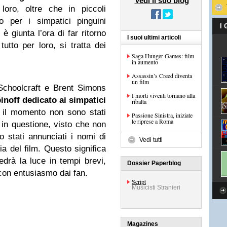
Vedi il suo blog
loro, oltre che in piccoli
o per i simpatici pinguini
I
è giunta l’ora di far ritorno
I suoi ultimi articoli
tto per loro, si tratta dei
Saga Hunger Games: film
in aumento
Assassin’s Creed diventa
un film
Schoolcraft e Brent Simons
I morti viventi tornano alla
inoff dedicato ai simpatici
ribalta
 il momento non sono stati
Passione Sinistra, iniziate
le riprese a Roma
to in questione, visto che non
 stati annunciati i nomi di
Vedi tutti
gia del film. Questo significa
drà la luce in tempi brevi,
Dossier Paperblog
con entusiasmo dai fan.
Script
Musicisti Stranieri
Magazines