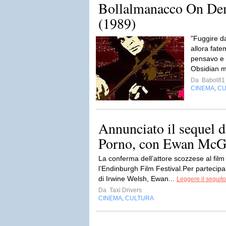
Bollalmanacco On De
(1989)
"Fuggire da
allora fate
pensavo e 
Obsidian m
Da
Babol81
CINEMA
CU
,
Annunciato il sequel d
Porno, con Ewan McG
La conferma dell’attore scozzese al film
l’Endinburgh Film Festival.Per partecip
di Irwine Welsh, Ewan...
Leggere il seguito
Da
Taxi Drivers
CINEMA
CULTURA
,