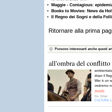
Maggie - Contagious: epidemi
Books to Movies: News da Ho
Il Regno dei Sogni e della Foll
Ritornare alla prima pag
Possono interessarti anche questi art
all'ombra del conflitto 
ambientato 
dopo il fla
War è un w
vedremo ne
seguito
Da
Omar
CULTURA
L
,