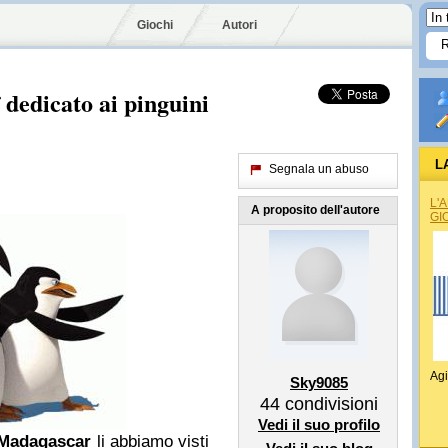
Giochi
Autori
 dedicato ai pinguini
L
Segnala un abuso
L'
A proposito dell'autore
GI
Agi
Sky9085
44
condivisioni
Vedi il suo profilo
Madagascar
li abbiamo visti