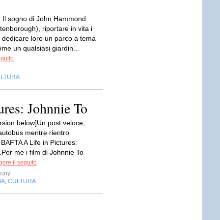
r. Il sogno di John Hammond
tenborough), riportare in vita i
e dedicare loro un parco a tema
come un qualsiasi giardin...
eguito
LTURA
res: Johnnie To
ersion below]Un post veloce,
l'autobus mentre rientro
 BAFTA A Life in Pictures:
Per me i film di Johnnie To
ere il seguito
cjoy
MA
CULTURA
,