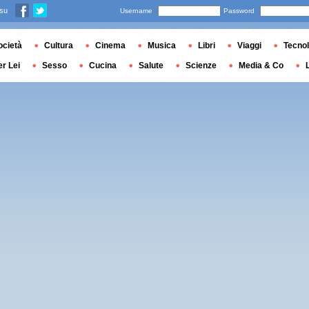
 su
Username
Password
ocietà
Cultura
Cinema
Musica
Libri
Viaggi
Tecnol
er Lei
Sesso
Cucina
Salute
Scienze
Media & Co