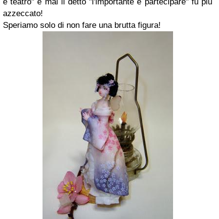
e teatro" e mai il detto "l'importante è partecipare" fu più
azzeccato!
Speriamo solo di non fare una brutta figura!