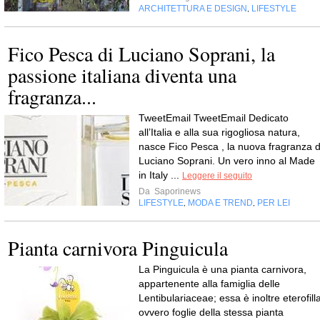
ARCHITETTURA E DESIGN
LIFESTYLE
,
Fico Pesca di Luciano Soprani, la
passione italiana diventa una
fragranza...
TweetEmail TweetEmail Dedicato
all’Italia e alla sua rigogliosa natura,
nasce Fico Pesca , la nuova fragranza d
Luciano Soprani. Un vero inno al Made
in Italy ...
Leggere il seguito
Da
Saporinews
LIFESTYLE
MODA E TREND
PER LEI
,
,
Pianta carnivora Pinguicula
La Pinguicula è una pianta carnivora,
appartenente alla famiglia delle
Lentibulariaceae; essa è inoltre eterofill
ovvero foglie della stessa pianta