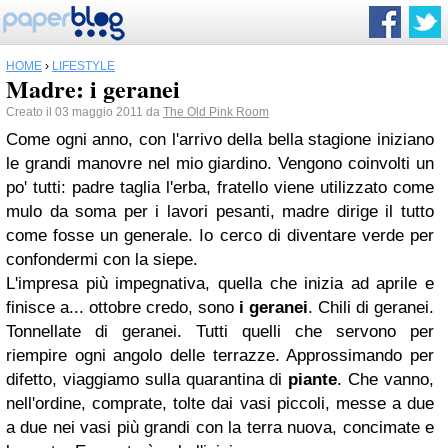
HOME
›
LIFESTYLE
Madre: i geranei
Creato il 03 maggio 2011 da
The Old Pink Room
Come ogni anno, con l'arrivo della bella stagione iniziano
le grandi manovre nel mio giardino. Vengono coinvolti un
po' tutti: padre taglia l'erba, fratello viene utilizzato come
mulo da soma per i lavori pesanti, madre dirige il tutto
come fosse un generale. Io cerco di diventare verde per
confondermi con la siepe.
L'impresa più impegnativa, quella che inizia ad aprile e
finisce a... ottobre credo, sono
i geranei
. Chili di geranei.
Tonnellate di geranei. Tutti quelli che servono per
riempire ogni angolo delle terrazze. Approssimando per
difetto, viaggiamo sulla quarantina di
piante
. Che vanno,
nell'ordine, comprate, tolte dai vasi piccoli, messe a due
a due nei vasi più grandi con la terra nuova, concimate e