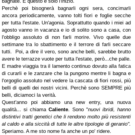
bagnate. E questo è solo l'inizio.
Perchè poi bisognerà bagnarli ogni sera, concimarli
ancora periodicamente, vanno tolti fiori e foglie secche
per tutta l'estate. Un'agonia. Soprattutto quando i miei ad
agosto vanno in vacanza e io di solito sono a casa, con
l'obbligo assoluto di non farli morire. Vivo quelle due
settimane tra lo sbattimento e il terrore di farli seccare
tutti. Poi, a dire il vero, sono anche belli, sarebbe brutto
avere le terrazze vuote per tutta l'estate, però...che palle.
E madre viaggia tra il lamento continuo dovuto alla fatica
di curarli e le zanzare che la pungono mentre li bagna e
l'orgoglio assoluto nel vedere la cascata di fiori rossi, più
belli di quelli dei nostri vicini. Perchè sono SEMPRE più
belli, diciamoci la verità.
Quest'anno poi abbiamo una new entry, una nuova
qualità... si chiama
Caliente
. Sono "
nuovi ibridi, hanno
distintivi tratti genetici che li rendono molto più resistenti
al caldo e alla siccità di tutte le altre tipologie di geranio".
Speriamo. A me sto nome fa anche un po' ridere.