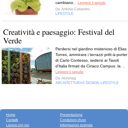
cambiano...
Leggere il seguito
Da
Antonio Caliandro
LIFESTYLE
Creatività e paesaggio: Festival del
Verde
Perdersi nel giardino misterioso di Elias
Torres, ammirare i terrazzi prêt-à-porter
di Carlo Contesso, sedersi ai Tavoli
d’Italia firmati da Ciriaco Campus: la ...
Leggere il seguito
Da
Alchimag
ARCHITETTURA E DESIGN
LIFESTYLE
,
Home
Presentazione
Contatti
Condizioni d'uso
Lavora con noi
Informazioni azienda