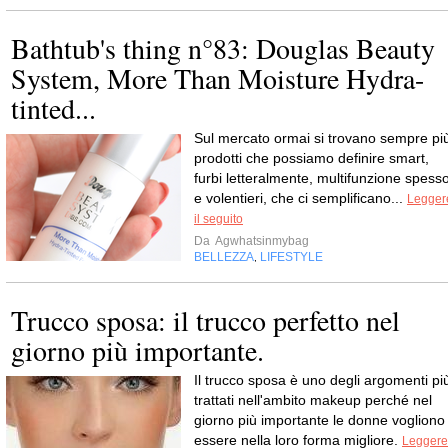
Bathtub's thing n°83: Douglas Beauty
System, More Than Moisture Hydra-
tinted...
Sul mercato ormai si trovano sempre pi
prodotti che possiamo definire smart,
furbi letteralmente, multifunzione spess
e volentieri, che ci semplificano...
Legger
il seguito
Da
Agwhatsinmybag
BELLEZZA
LIFESTYLE
,
Trucco sposa: il trucco perfetto nel
giorno più importante.
Il trucco sposa è uno degli argomenti pi
trattati nell'ambito makeup perché nel
giorno più importante le donne vogliono
essere nella loro forma migliore.
Leggere