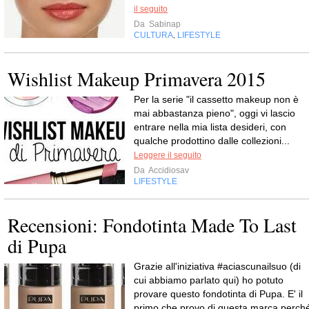
il seguito
Da
Sabinap
CULTURA
LIFESTYLE
,
Wishlist Makeup Primavera 2015
Per la serie "il cassetto makeup non è
mai abbastanza pieno", oggi vi lascio
entrare nella mia lista desideri, con
qualche prodottino dalle collezioni...
Leggere il seguito
Da
Accidiosav
LIFESTYLE
Recensioni: Fondotinta Made To Last
di Pupa
Grazie all'iniziativa #aciascunailsuo (di
cui abbiamo parlato qui) ho potuto
provare questo fondotinta di Pupa. E' il
primo che provo di questa marca perch