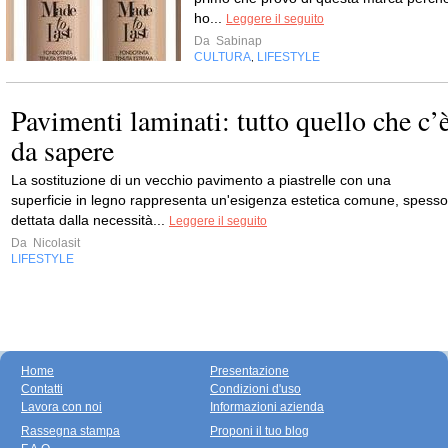
ho...
Leggere il seguito
Da
Sabinap
CULTURA
LIFESTYLE
,
Pavimenti laminati: tutto quello che c’
da sapere
La sostituzione di un vecchio pavimento a piastrelle con una
superficie in legno rappresenta un'esigenza estetica comune, spesso
dettata dalla necessità...
Leggere il seguito
Da
Nicolasit
LIFESTYLE
Home
Presentazione
Contatti
Condizioni d'uso
Lavora con noi
Informazioni azienda
Rassegna stampa
Proponi il tuo blog