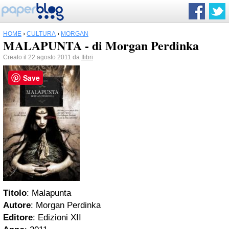
HOME
›
CULTURA
›
MORGAN
MALAPUNTA - di Morgan Perdinka
Creato il 22 agosto 2011 da
Ilibri
Save
Titolo
: Malapunta
Autore
: Morgan Perdinka
Editore
: Edizioni XII