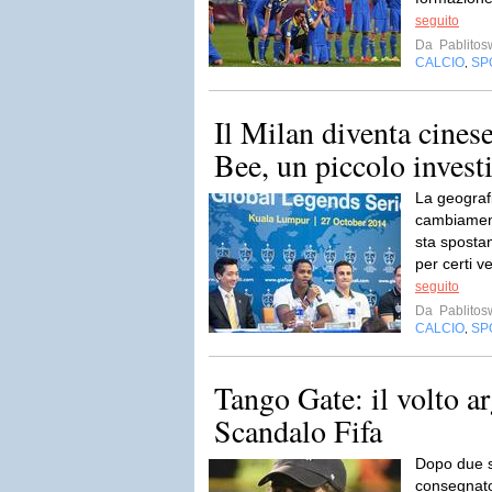
seguito
Da
Pablito
CALCIO
SP
,
Il Milan diventa cinese
Bee, un piccolo investi
La geografi
cambiamenti
sta spostan
per certi v
seguito
Da
Pablito
CALCIO
SP
,
Tango Gate: il volto a
Scandalo Fifa
Dopo due se
consegnato