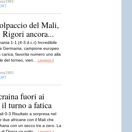
sway1983
ORT
lpaccio del Mali,
 Rigori ancora...
ania 1-1 (4-3 d.c.r) Incredibile
La Germania, campione europeo
 carica, favorita numero uno alla
ale del torneo, vien...
Leggere il
sway1983
ORT
raina fuori ai
il turno a fatica
li 0-3 Risultato a sorpresa nel
e due africane con il Mali che
Ghana con un secco tre a zero. La
di Diarra va sotto...
Leggere il