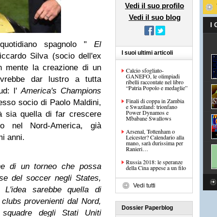
Vedi il suo profilo
Vedi il suo blog
I
 quotidiano spagnolo "
El
I suoi ultimi articoli
ccardo Silva (socio dell'ex
n mente la creazione di un
Calcio sfogliato-
GANEFO, le olimpiadi
ovrebbe dar lustro a tutta
ribelli raccontate nel libro
“Patria Popolo e medaglie”
ud: l'
America's Champions
Finali di coppa in Zambia
tesso socio di Paolo Maldini,
e Swaziland: trionfano
Power Dynamos e
sia quella di far crescere
Mbabane Swallows
cio nel Nord-America, già
Arsenal, Tottenham o
i anni.
Leicester? Calendario alla
mano, sarà durissima per
Ranieri…
Russia 2018: le speranze
ne di un torneo che possa
della Cina appese a un filo
sse del soccer negli States,
Vedi tutti
 L'idea sarebbe quella di
 clubs provenienti dal Nord,
Dossier Paperblog
quadre degli Stati Uniti