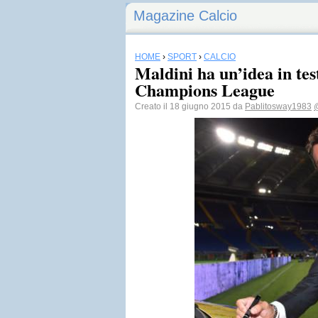
Magazine Calcio
HOME
›
SPORT
›
CALCIO
Maldini ha un’idea in tes
Champions League
Creato il 18 giugno 2015 da
Pablitosway1983