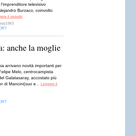
 l'imprenditore televisivo
Alejandro Burzaco, coinvolto
ere il seguito
sway1983
ORT
a: anche la moglie
ia arrivano novità importanti per
i Felipe Melo, centrocampista
del Galatasaray, accostato più
ter di Mancini(suo e...
Leggere il
ORT