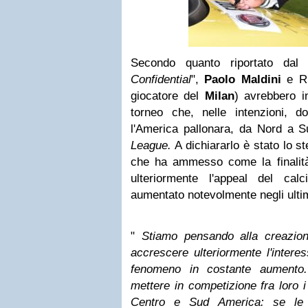
Secondo quanto riportato dal
Confidential
",
Paolo Maldini
e Ri
giocatore del
Milan
) avrebbero i
torneo che, nelle intenzioni, d
l'America pallonara, da Nord a S
League.
A dichiararlo è stato lo s
che ha ammesso come la finalità 
ulteriormente l'appeal del cal
aumentato notevolmente negli ultim
"
Stiamo pensando alla creazio
accrescere ulteriormente l'intere
fenomeno in costante aumento.
mettere in competizione fra loro i
Centro e Sud America: se le s