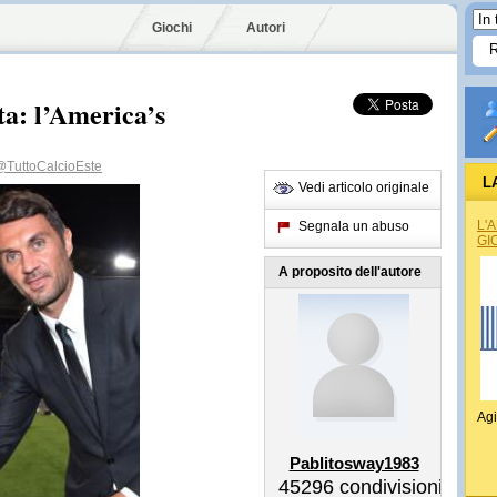
Giochi
Autori
ta: l’America’s
@TuttoCalcioEste
L
Vedi articolo originale
L'
Segnala un abuso
GI
A proposito dell'autore
Agi
Pablitosway1983
45296
condivisioni