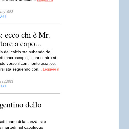
sway1983
ORT
: ecco chi è Mr.
tore a capo...
a del calcio sta subendo dei
 macroscopici, il baricentro si
do verso il continente asiatico,
ersi sta seguendo con...
Leggere il
sway1983
ORT
rgentino dello
ttimane di latitanza, si è
 martedì nel capoluogo