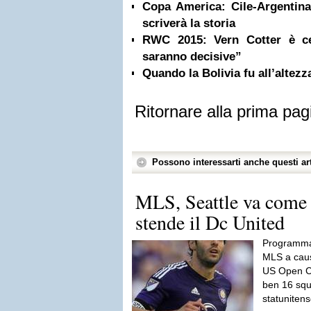
Copa America: Cile-Argentina,
scriverà la storia
RWC 2015: Vern Cotter è ce
saranno decisive”
Quando la Bolivia fu all’altezz
Ritornare alla prima pag
Possono interessarti anche questi art
MLS, Seattle va come 
stende il Dc United
Programma
MLS a caus
US Open Cu
ben 16 squ
statunitens