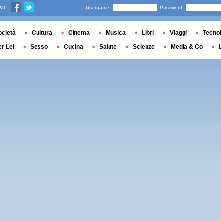
 su
Username
Password
ocietà
Cultura
Cinema
Musica
Libri
Viaggi
Tecnol
er Lei
Sesso
Cucina
Salute
Scienze
Media & Co