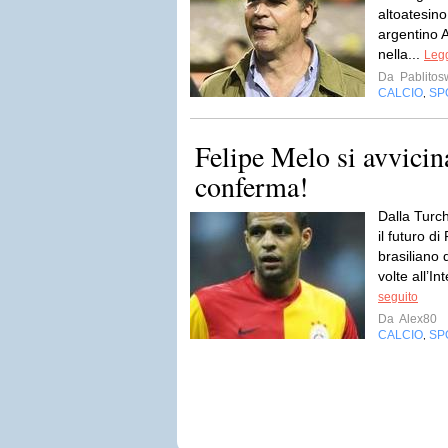
altoatesino
argentino 
nella...
Legg
Da
Pablito
CALCIO
SP
,
Felipe Melo si avvicin
conferma!
Dalla Turch
il futuro d
brasiliano 
volte all’In
seguito
Da
Alex80
CALCIO
SP
,