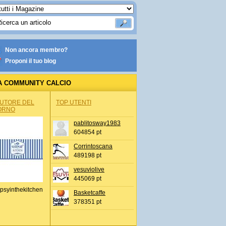
Non ancora membro?
Proponi il tuo blog
A COMMUNITY CALCIO
AUTORE DEL
TOP UTENTI
ORNO
pablitosway1983
604854 pt
Corrintoscana
489198 pt
vesuviolive
445069 pt
psyinthekitchen
Basketcaffe
378351 pt