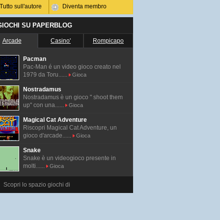
Tutto sull'autore
Diventa membro
 GIOCHI SU PAPERBLOG
Arcade
Casino'
Rompicapo
Pacman
Pac-Man é un video gioco creato nel
1979 da Toru......
Gioca
Nostradamus
Nostradamus è un gioco " shoot them
up" con una......
Gioca
Magical Cat Adventure
Riscopri Magical Cat Adventure, un
gioco d'arcade......
Gioca
Snake
Snake è un videogioco presente in
molti......
Gioca
Scopri lo spazio giochi di