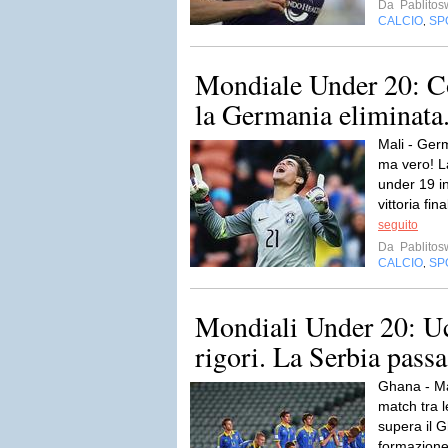
Da
Pablito
CALCIO
SP
,
Mondiale Under 20: Co
la Germania eliminata.
Mali - Germ
ma vero! 
under 19 in
vittoria fin
seguito
Da
Pablito
CALCIO
SP
,
Mondiali Under 20: Uc
rigori. La Serbia passa 
Ghana - Ma
match tra l
supera il 
formazione 