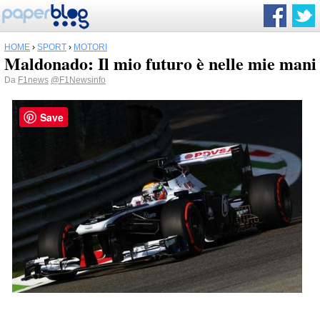
HOME
›
SPORT
›
MOTORI
Maldonado: Il mio futuro è nelle mie mani
Da
F1news
@F1Newsinfo
Save