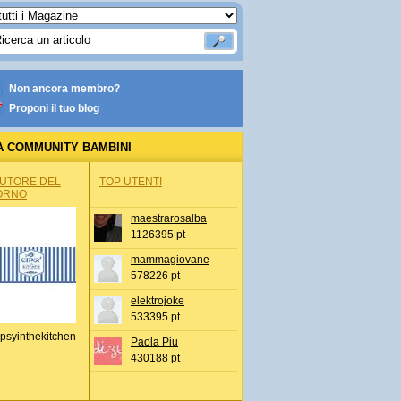
Non ancora membro?
Proponi il tuo blog
A COMMUNITY BAMBINI
AUTORE DEL
TOP UTENTI
ORNO
maestrarosalba
1126395 pt
mammagiovane
578226 pt
elektrojoke
533395 pt
psyinthekitchen
Paola Piu
430188 pt