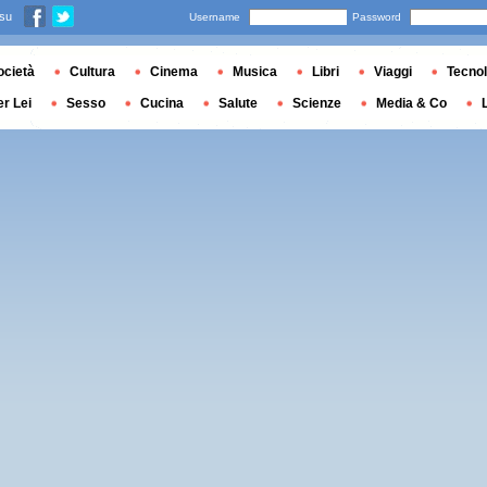
 su
Username
Password
ocietà
Cultura
Cinema
Musica
Libri
Viaggi
Tecnol
er Lei
Sesso
Cucina
Salute
Scienze
Media & Co