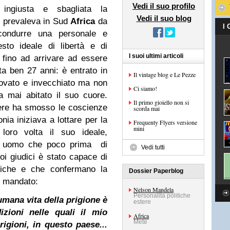
Vedi il suo profilo
ingiusta e sbagliata la
Vedi il suo blog
e prevaleva in Sud
Africa
da
I
 condurre una personale e
esto ideale di libertà e di
I suoi ultimi articoli
 fino ad arrivare ad essere
a ben 27 anni: è entrato in
Il vintage blog e Le Pezze
rovato e invecchiato ma non
Ci siamo!
a mai abitato il suo cuore.
Il primo gioiello non si
ere ha smosso le coscienze
scorda mai
nia iniziava a lottare per la
Frequenty Flyers versione
mini
loro volta il suo ideale,
l' uomo che poco prima di
Vedi tutti
uoi giudici è stato capace di
etiche e che confermano la
Dossier Paperblog
o mandato:
Nelson Mandela
Personalità politiche
umana vita della prigione è
estere
dizioni nelle quali il mio
Africa
Mete
igioni, in questo paese...