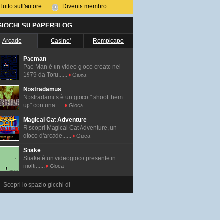
Tutto sull'autore
Diventa membro
 GIOCHI SU PAPERBLOG
Arcade
Casino'
Rompicapo
Pacman
Pac-Man é un video gioco creato nel
1979 da Toru......
Gioca
Nostradamus
Nostradamus è un gioco " shoot them
up" con una......
Gioca
Magical Cat Adventure
Riscopri Magical Cat Adventure, un
gioco d'arcade......
Gioca
Snake
Snake è un videogioco presente in
molti......
Gioca
Scopri lo spazio giochi di