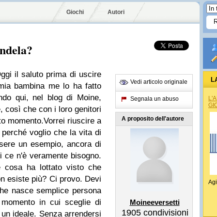
Giochi
Autori
ndela?
 il saluto prima di uscire
L
Vedi articolo originale
mia bambina me lo ha fatto
do qui, nel blog di Moine,
L'
Segnala un abuso
GI
, così che con i loro genitori
A proposito dell'autore
sto momento.
Vorrei riuscire a
perché voglio che la vita di
sere un esempio, ancora di
li ce n'è veramente bisogno.
 cosa ha lottato visto che
on esiste più? Ci provo. Devi
Agi
he nasce semplice persona
 momento in cui sceglie di
Moineeversetti
1905
condivisioni
r un ideale. Senza arrendersi