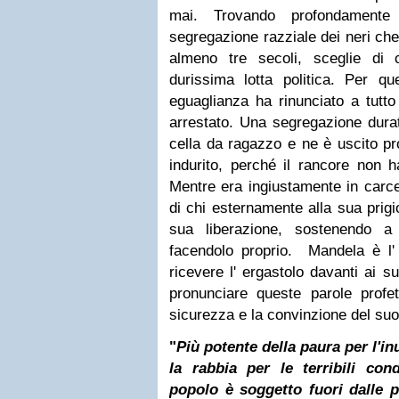
mai. Trovando profondamente 
segregazione razziale dei neri ch
almeno tre secoli, sceglie di
durissima lotta politica. Per qu
eguaglianza ha rinunciato a tutto
arrestato. Una segregazione durat
cella da ragazzo e ne è uscito p
indurito, perché il rancore non h
Mentre era ingiustamente in carc
di chi esternamente alla sua prigio
sua liberazione, sostenendo a 
facendolo proprio. Mandela è 
ricevere l' ergastolo davanti ai s
pronunciare queste parole prof
sicurezza e la convinzione del su
"
Più potente della paura per l'in
la rabbia per le terribili con
popolo è soggetto fuori dalle pr