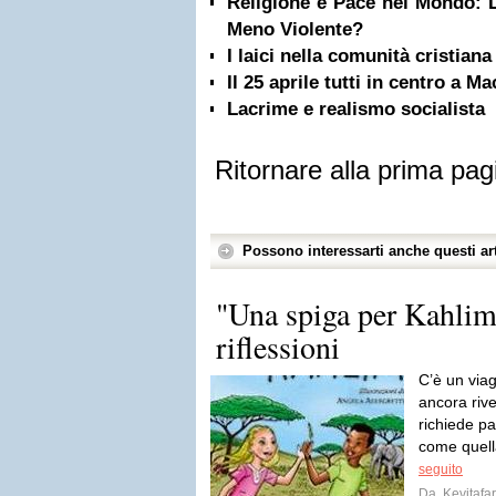
Religione e Pace nel Mondo: 
Meno Violente?
I laici nella comunità cristiana
Il 25 aprile tutti in centro a M
Lacrime e realismo socialista
Ritornare alla prima pag
Possono interessarti anche questi art
"Una spiga per Kahlim
riflessioni
C’è un viag
ancora rive
richiede pa
come quell
seguito
Da
Kevitaf