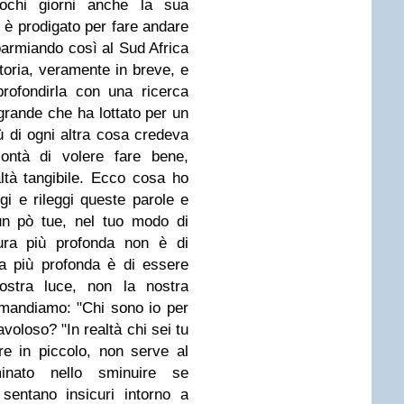
ochi giorni anche la sua
 è prodigato per fare andare
sparmiando così al Sud Africa
storia, veramente in breve, e
rofondirla con una ricerca
grande che ha lottato per un
ù di ogni altra cosa credeva
lontà di volere fare bene,
ltà tangibile.
Ecco cosa ho
eggi e rileggi queste parole e
 un pò tue, nel tuo modo di
ura più profonda non è di
a più profonda è di essere
ostra luce, non la nostra
omandiamo:
"Chi sono io per
favoloso? "
In realtà chi sei tu
are in piccolo, non serve al
inato nello sminuire se
 sentano insicuri intorno a