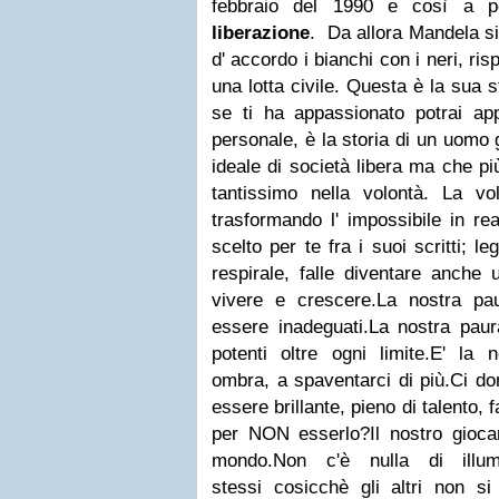
febbraio del 1990 e così a p
liberazione
. Da allora Mandela si
d' accordo i bianchi con i neri, ri
una lotta civile. Questa è la sua 
se ti ha appassionato potrai app
personale, è la storia di un uomo 
ideale di società libera ma che pi
tantissimo nella volontà. La vo
trasformando l' impossibile in rea
scelto per te fra i suoi scritti; l
respirale, falle diventare anche
vivere e crescere.
La nostra pa
essere inadeguati.
La nostra paur
potenti oltre ogni limite.
E' la n
ombra, a spaventarci di più.
Ci d
essere brillante, pieno di talento, 
per NON esserlo?
Il nostro gioc
mondo.
Non c'è nulla di illum
stessi
cosicchè gli altri non si