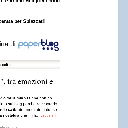
Le Persone Religione sono
acerata per Spiazzati!
ina di
icoli :
", tra emozioni e
gio della mia vita che non ho
lato sul blog perché raccontarlo
role calibrate, meditate, intense
a nostalgia che mi h...
Leggere il
arelamamma