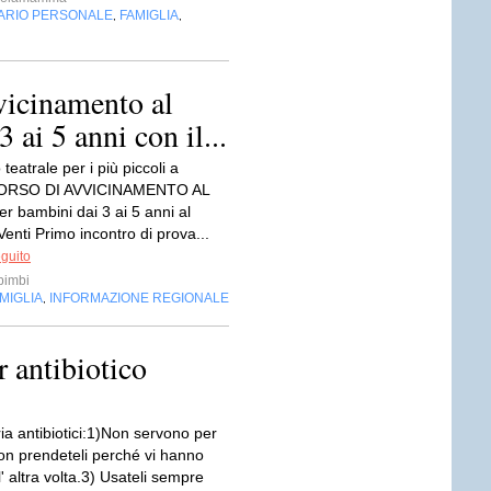
ARIO PERSONALE
FAMIGLIA
,
,
vicinamento al
 ai 5 anni con il...
teatrale per i più piccoli a
ORSO DI AVVICINAMENTO AL
 bambini dai 3 ai 5 anni al
Venti Primo incontro di prova...
eguito
imbi
MIGLIA
INFORMAZIONE REGIONALE
,
r antibiotico
a antibiotici:1)Non servono per
Non prendeteli perché vi hanno
l' altra volta.3) Usateli sempre