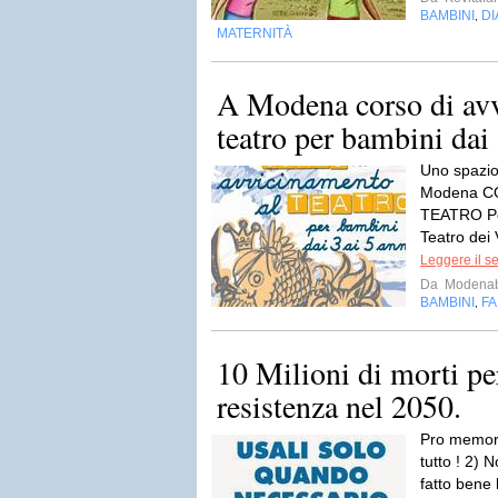
BAMBINI
DI
,
MATERNITÀ
A Modena corso di av
teatro per bambini dai 3
Uno spazio 
Modena C
TEATRO Per
Teatro dei 
Leggere il s
Da
Modenab
BAMBINI
FA
,
10 Milioni di morti pe
resistenza nel 2050.
Pro memori
tutto ! 2) 
fatto bene 