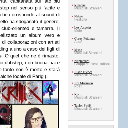
rità, capitanata sul lato più
Rihanna
bstep nel senso più facile e
Musicisti Stranieri
che corrisponde al sound di
Natale
Festività
uello ha sdoganato il genere,
Los Angeles
club-oriented e tamarra. Il
Mete
ealizzato un album vero e
Corey Feldman
di collaborazioni con artisti
Attori
ding a uno a caso dei figli di
Muse
Musicisti Stranieri
s
. O quel che ne è rimasto,
Negramaro
nno dubstep, con buona pace
Gruppi Musicali Italiani
 tanto non è morto e starà
Justin Bieber
Musicisti Stranieri
alche locale di Parigi).
Jim Morrison
Poeti
Korn
Musicisti Stranieri
Taylor Swift
Musicisti Stranieri