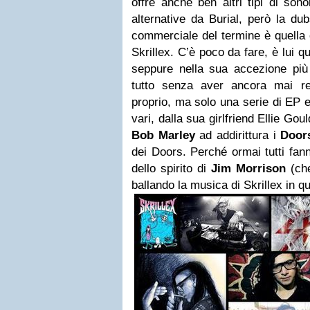
offre anche ben altri tipi di sono
alternative da Burial, però la du
commerciale del termine è quella 
Skrillex. C’è poco da fare, è lui q
seppure nella sua accezione più 
tutto senza aver ancora mai r
proprio, ma solo una serie di EP e 
vari, dalla sua girlfriend Ellie Goul
Bob Marley
ad addirittura i
Door
dei Doors. Perché ormai tutti fa
dello spirito di
Jim Morrison
(che
ballando la musica di Skrillex in qu