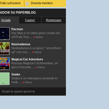
Tutto sull'autore
Diventa membro
 GIOCHI SU PAPERBLOG
Arcade
Casino'
Rompicapo
Pacman
Pac-Man é un video gioco creato nel
1979 da Toru......
Gioca
Nostradamus
Nostradamus è un gioco " shoot them
up" con una......
Gioca
Magical Cat Adventure
Riscopri Magical Cat Adventure, un
gioco d'arcade......
Gioca
Snake
Snake è un videogioco presente in
molti......
Gioca
Scopri lo spazio giochi di