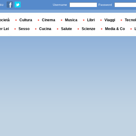
 su
Username
Password
ocietà
Cultura
Cinema
Musica
Libri
Viaggi
Tecnol
er Lei
Sesso
Cucina
Salute
Scienze
Media & Co