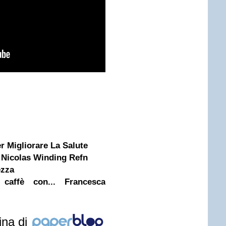
r Migliorare La Salute
i Nicolas Winding Refn
ezza
caffè con... Francesca
ina di