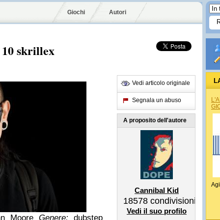
Giochi
Autori
 10 skrillex
L
Vedi articolo originale
L'
Segnala un abuso
GI
A proposito dell'autore
Agi
Cannibal Kid
18578
condivisioni
Vedi il suo profilo
hn Moore
Genere:
dubstep