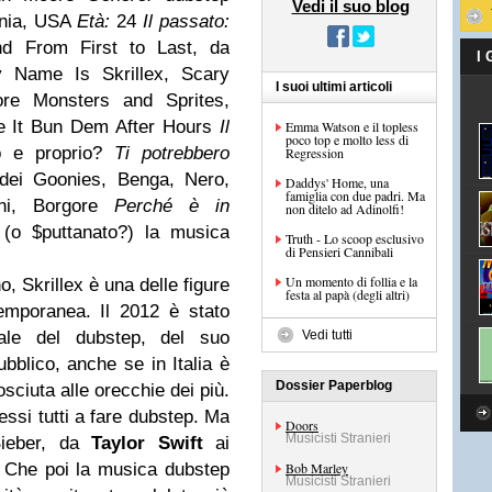
Vedi il suo blog
rnia, USA
Età:
24
Il passato:
nd From First to Last, da
I
y Name Is Skrillex, Scary
I suoi ultimi articoli
re Monsters and Sprites,
 It Bun Dem After Hours
Il
Emma Watson e il topless
poco top e molto less di
o e proprio?
Ti potrebbero
Regression
ei Goonies, Benga, Nero,
Daddys' Home, una
famiglia con due padri. Ma
ni, Borgore
Perché è in
non ditelo ad Adinolfi!
(o $puttanato?) la musica
Truth - Lo scoop esclusivo
di Pensieri Cannibali
Un momento di follia e la
o, Skrillex è una delle figure
festa al papà (degli altri)
emporanea. Il 2012 è stato
iale del dubstep, del suo
Vedi tutti
blico, anche se in Italia è
Dossier Paperblog
ciuta alle orecchie dei più.
essi tutti a fare dubstep. Ma
Doors
Musicisti Stranieri
ieber, da
Taylor Swift
ai
. Che poi la musica dubstep
Bob Marley
Musicisti Stranieri