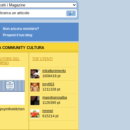
Non ancora membro?
Proponi il tuo blog
A COMMUNITY CULTURA
AUTORE DEL
TOP UTENTI
ORNO
intrattenimento
1608418 pt
lory663
1211328 pt
maestrarosalba
1126395 pt
psyinthekitchen
rimmel
615214 pt