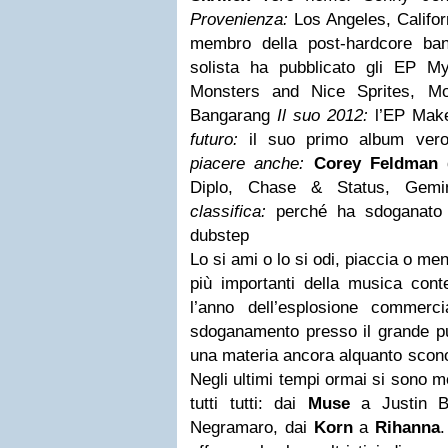
Provenienza:
Los Angeles, Califo
membro della post-hardcore ba
solista ha pubblicato gli EP M
Monsters and Nice Sprites, Mo
Bangarang
Il suo 2012:
l’EP Make
futuro:
il suo primo album ver
piacere anche:
Corey Feldman
d
Diplo, Chase & Status, Gemi
classifica:
perché ha sdoganato 
dubstep
Lo si ami o lo si odi, piaccia o men
più importanti della musica cont
l’anno dell’esplosione commerc
sdoganamento presso il grande pub
una materia ancora alquanto sconos
Negli ultimi tempi ormai si sono m
tutti tutti: dai
Muse
a Justin B
Negramaro, dai
Korn
a
Rihanna