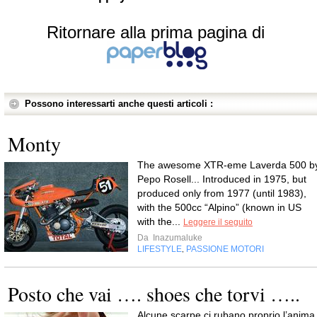
Ritornare alla prima pagina di
Possono interessarti anche questi articoli :
Monty
The awesome XTR-eme Laverda 500 b
Pepo Rosell... Introduced in 1975, but
produced only from 1977 (until 1983),
with the 500cc “Alpino” (known in US
with the...
Leggere il seguito
Da
Inazumaluke
LIFESTYLE
PASSIONE MOTORI
,
Posto che vai …. shoes che torvi …..
Alcune scarpe ci rubano proprio l’anima