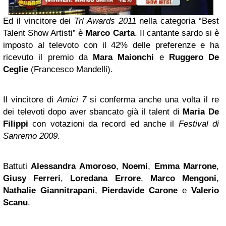
Ed il vincitore dei
Trl Awards 2011
nella categoria “Best
Talent Show Artisti” è
Marco Carta
. Il cantante sardo si è
imposto al televoto con il 42% delle preferenze e ha
ricevuto il premio da
Mara Maionchi
e
Ruggero De
Ceglie
(Francesco Mandelli).
Il vincitore di
Amici 7
si conferma anche una volta il re
dei televoti dopo aver sbancato già il talent di
Maria De
Filippi
con votazioni da record ed anche il
Festival di
Sanremo 2009
.
Battuti
Alessandra Amoroso
,
Noemi
,
Emma Marrone
,
Giusy Ferreri
,
Loredana
Errore
,
Marco Mengoni
,
Nathalie Giannitrapani
,
Pierdavide Carone
e
Valerio
Scanu
.