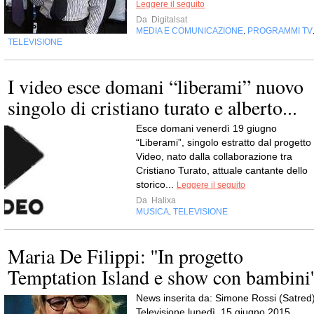
Leggere il seguito
Da
Digitalsat
MEDIA E COMUNICAZIONE
PROGRAMMI TV
,
TELEVISIONE
I video esce domani “liberami” nuovo
singolo di cristiano turato e alberto...
Esce domani venerdì 19 giugno
“Liberami”, singolo estratto dal progetto 
Video, nato dalla collaborazione tra
Cristiano Turato, attuale cantante dello
storico...
Leggere il seguito
Da
Halixa
MUSICA
TELEVISIONE
,
Maria De Filippi: ''In progetto
Temptation Island e show con bambini'
News inserita da: Simone Rossi (Satred
Televisione lunedì, 15 giugno 2015,