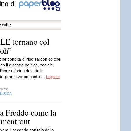
ina di
icoli :
LE tornano col
boh”
ne condita di riso sardonico che
o il disastro politico, sociale,
litare e industriale della
gli anni zero» così lo...
Leggere
lante
MUSICA
a Freddo come la
Armentrout
ivare il secondo capitolo della