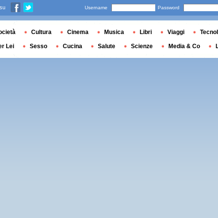
 su
Username
Password
ocietà
Cultura
Cinema
Musica
Libri
Viaggi
Tecnol
er Lei
Sesso
Cucina
Salute
Scienze
Media & Co