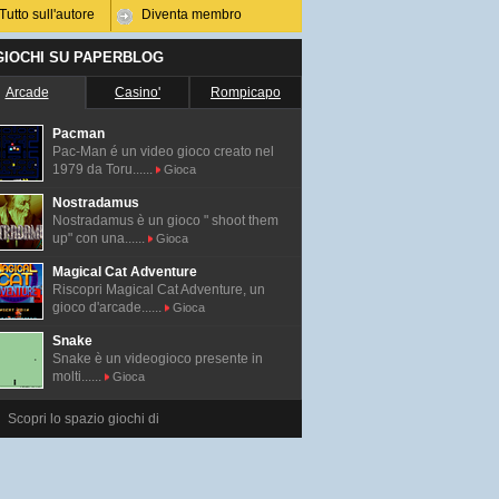
Tutto sull'autore
Diventa membro
 GIOCHI SU PAPERBLOG
Arcade
Casino'
Rompicapo
Pacman
Pac-Man é un video gioco creato nel
1979 da Toru......
Gioca
Nostradamus
Nostradamus è un gioco " shoot them
up" con una......
Gioca
Magical Cat Adventure
Riscopri Magical Cat Adventure, un
gioco d'arcade......
Gioca
Snake
Snake è un videogioco presente in
molti......
Gioca
Scopri lo spazio giochi di