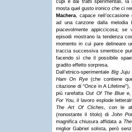
cupi e dai tratti sperimentali, l
mosta quel gusto ironico che ci re
Machera
, capace nell’occasione d
ad una canzone dalla melodia b
piacevolmente appiccicosa; se 
episodi mostrano la tendenza cos
momento in cui pare delineare u
traccia successiva smentisce pun
facendo sì che il possibile spae
gradito effetto sorpresa.
Dall’etnico-sperimentale
Big Juju
Ham On Rye
(che contiene qu
citazione di “Once in A Lifetime”),
più rarefatta
Out Of The Blue
e, 
For You
, il lavoro esplode letter
The Art Of Cliches
, con le at
(nonostante il titolo) di
John Po
magnifica chiusura affidata a
Th
miglior Gabriel solista, però sen