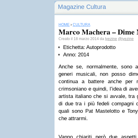
Magazine Cultura
HOME
›
CULTURA
Marco Machera – Dime 
Creato il 18 marzo 2014 da
Iyezine
@iyezine
Etichetta:
Autoprodotto
Anno:
2014
Anche se, normalmente, sono abi
generi musicali, non posso dim
continua a battere anche per m
crimsoniano e quindi, l’idea di ave
artista italiano che si avvale, tra g
di due tra i più fedeli compagni d
quali sono Pat Mastelotto e Tony
che attrarmi.
Vanno chiariti però due aspetti