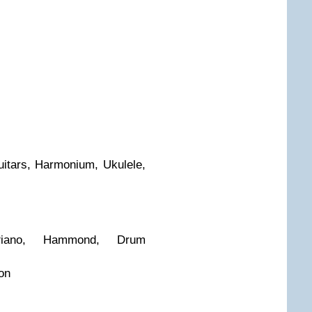
itars, Harmonium, Ukulele,
Piano, Hammond, Drum
on