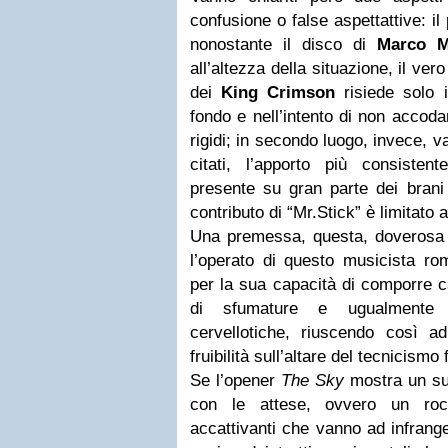
confusione o false aspettattive: i
nonostante il disco di
Marco M
all’altezza della situazione, il ve
dei
King Crimson
risiede solo i
fondo e nell’intento di non accodar
rigidi; in secondo luogo, invece, v
citati, l’apporto più consistent
presente su gran parte dei bran
contributo di “Mr.Stick” è limitato 
Una premessa, questa, doverosa 
l’operato di questo musicista r
per la sua capacità di comporre c
di sfumature e ugualmente l
cervellotiche, riuscendo così ad
fruibilità sull’altare del tecnicismo
Se l’opener
The Sky
mostra un su
con le attese, ovvero un roc
accattivanti che vanno ad infrang