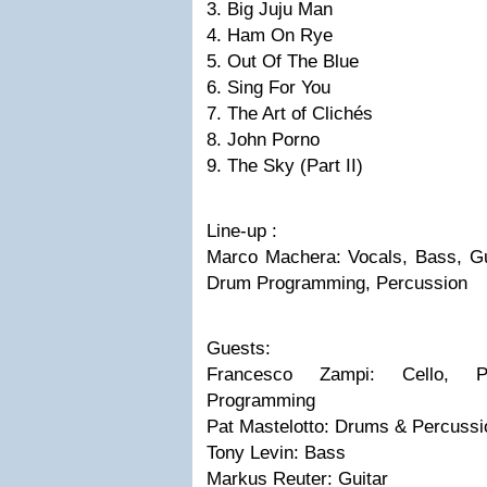
3. Big Juju Man
4. Ham On Rye
5. Out Of The Blue
6. Sing For You
7. The Art of Clichés
8. John Porno
9. The Sky (Part II)
Line-up :
Marco Machera: Vocals, Bass, Gu
Drum Programming, Percussion
Guests:
Francesco Zampi: Cello, 
Programming
Pat Mastelotto: Drums & Percussi
Tony Levin: Bass
Markus Reuter: Guitar