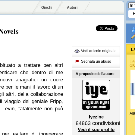
Giochi
Autori
Novels
L
Vedi articolo originale
L'
Segnala un abuso
tuato a trattare ben altri
GI
enticare che dentro di me
A proposito dell'autore
otivi anagrafici un cuore
re per le mani il lavoro di un
li altri, della collaborazione
i viaggio del geniale Fripp,
 Levin, fatalmente non può
Agi
Iyezine
84863
condivisioni
Vedi il suo profilo
 per evitare di ingenerare