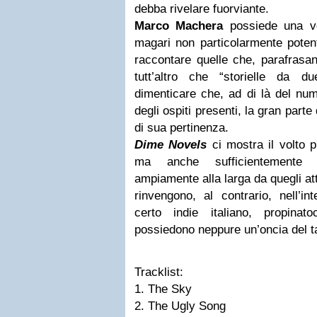
debba rivelare fuorviante.
Marco Machera
possiede una vo
magari non particolarmente poten
raccontare quelle che, parafrasand
tutt’altro che “storielle da 
dimenticare che, ad di là del nu
degli ospiti presenti, la gran part
di sua pertinenza.
Dime Novels
ci mostra il volto p
ma anche sufficientemente 
ampiamente alla larga da quegli at
rinvengono, al contrario, nell’in
certo indie italiano, propin
possiedono neppure un’oncia del t
Tracklist:
1. The Sky
2. The Ugly Song