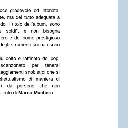
ce gradevole ed intonata,
te, ma del tutto adeguata a
o il titolo dell’album, sono
due soldi”, e non bisogna
mero e del nome prestigioso
e degli strumenti suonati sono
iù colto e raffinato del pop,
scanzonato per tenersi
teggiamenti snobistici che si
tellettualismo di maniera di
atoci da persone che non
alento di
Marco Machera
.