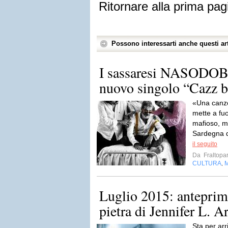
Ritornare alla prima pag
Possono interessarti anche questi art
I sassaresi NASODOB
nuovo singolo “Cazz 
«Una canzo
mette a fuoc
mafioso, mi
Sardegna de
il seguito
Da
Fraltopar
CULTURA
,
Luglio 2015: anteprim
pietra di Jennifer L. 
Sta per arr