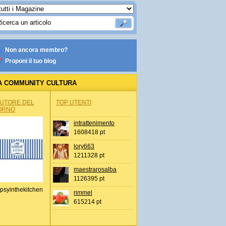
Non ancora membro?
Proponi il tuo blog
A COMMUNITY CULTURA
AUTORE DEL
TOP UTENTI
ORNO
intrattenimento
1608418 pt
lory663
1211328 pt
maestrarosalba
1126395 pt
psyinthekitchen
rimmel
615214 pt