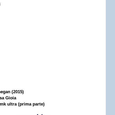
i
hegan (2015)
isa Gioia
 mk ultra (prima parte)