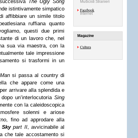
a successiva
The Ugly Song
Musicisti Stranieri
nde istintivamente simpatico
Facebook
Internet
i affibbiare un simile titolo
eatlesiana ruffiana quanto
vogliamo, questi due primi
Magazine
tante di un lavoro che, nel
na sua via maestra, con la
Cultura
tualmente tale impressione
samento si trasformi in un
 Man
si passa al country di
ella che appare come una
 per arrivare alla splendida e
dopo un’interlocutoria
Sing
almente con la caleidoscopica
mosfere solenni e ariose
rno
, fino ad approdare alla
e
Sky
part II
, avvicinabile al
za che tale accostamento si