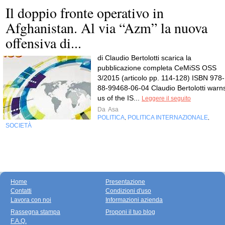
Il doppio fronte operativo in
Afghanistan. Al via “Azm” la nuova
offensiva di...
di Claudio Bertolotti scarica la
pubblicazione completa CeMiSS OSS
3/2015 (articolo pp. 114-128) ISBN 978-
88-99468-06-04 Claudio Bertolotti warn
us of the IS...
Leggere il seguito
Da
Asa
POLITICA
POLITICA INTERNAZIONALE
,
,
SOCIETÀ
Home
Presentazione
Contatti
Condizioni d'uso
Lavora con noi
Informazioni azienda
Rassegna stampa
Proponi il tuo blog
F.A.Q.