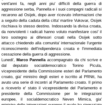
vent'anni fa, negli anni piu' difficili della guerra di
aggressione serba, Pannella e i suoi compagni radicali si
recarono ad Osijek, dopo aver ricevuto informazioni che
a seguito della caduta della citta' martire Vukovar, Osijek
rischiava lo stesso destino. Indossando la divisa croata,
da nonviolenti i radicali hanno voluto manifestare cosi' il
loro sostegno ai difensori croati nella Osijek sotto
attacco chiedendo alla comunita' internazionale l'urgente
riconoscimento dell'indipendenza croata e l'immediata
cessazione della guerra di aggressione.
Lunedi',
Marco Pannella
accompagnato da chi scrive e
dal deputato socialdemocratico Tonino Picula,
vicepresidente della Commissione esteri del Parlamento
croato, gia' ministro degli esteri e iscritto al PRNtt, ha
avuto una serie di incontri al Parlamento croato. Il primo
a riceverlo e' stato il vicepresidente del Parlamento e
presidente della Commissione per le integrazioni
europee, il socialdemocratico Neven Mimica, gia'
ministro delle integrazioni europee il quale ha ringraziato