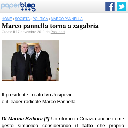
HOME
›
SOCIETÀ
›
POLITICA
›
MARCO PANNELLA
Marco pannella torna a zagabria
Creato il 17 novembre 2011 da
Pasudest
Il presidente croato Ivo Josipovic
e il leader radicale Marco Pannella
Di Marina Szikora [*]
Un ritorno in Croazia anche come
gesto simbolico considerando
il fatto
che proprio