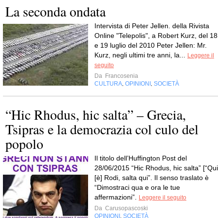
La seconda ondata
Intervista di Peter Jellen. della Rivista
Online "Telepolis", a Robert Kurz, del 18
e 19 luglio del 2010 Peter Jellen: Mr.
Kurz, negli ultimi tre anni, la...
Leggere il
seguito
Da
Francosenia
CULTURA
OPINIONI
SOCIETÀ
,
,
“Hic Rhodus, hic salta” – Grecia,
Tsipras e la democrazia col culo del
popolo
Il titolo dell’Huffington Post del
28/06/2015 “Hic Rhodus, hic salta” [“Qui
[è] Rodi, salta qui”. Il senso traslato è
“Dimostraci qua e ora le tue
affermazioni”.
Leggere il seguito
Da
Carusopascoski
OPINIONI
SOCIETÀ
,