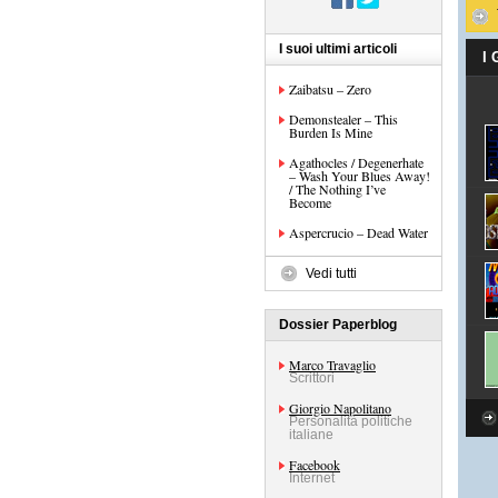
I suoi ultimi articoli
I
Zaibatsu – Zero
Demonstealer – This
Burden Is Mine
Agathocles / Degenerhate
– Wash Your Blues Away!
/ The Nothing I’ve
Become
Aspercrucio – Dead Water
Vedi tutti
Dossier Paperblog
Marco Travaglio
Scrittori
Giorgio Napolitano
Personalità politiche
italiane
Facebook
Internet