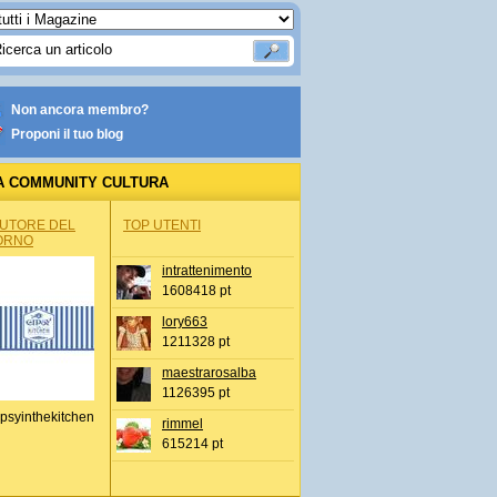
Non ancora membro?
Proponi il tuo blog
A COMMUNITY CULTURA
AUTORE DEL
TOP UTENTI
ORNO
intrattenimento
1608418 pt
lory663
1211328 pt
maestrarosalba
1126395 pt
psyinthekitchen
rimmel
615214 pt