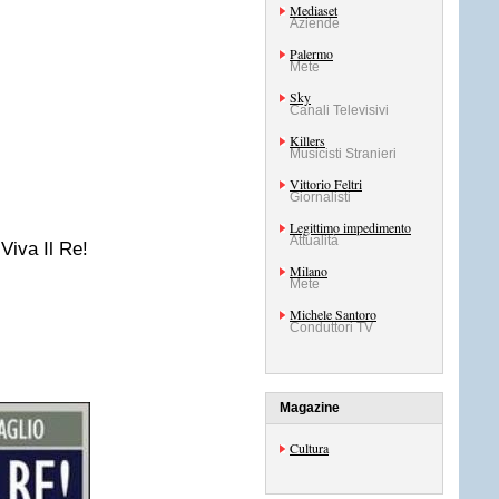
Mediaset
Aziende
Palermo
Mete
Sky
Canali Televisivi
Killers
Musicisti Stranieri
Vittorio Feltri
Giornalisti
Legittimo impedimento
Attualità
Viva Il Re!
Milano
Mete
Michele Santoro
Conduttori TV
Magazine
Cultura