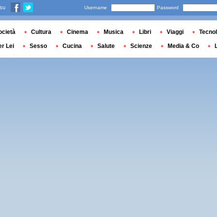
 su
Username
Password
ocietà
Cultura
Cinema
Musica
Libri
Viaggi
Tecnol
er Lei
Sesso
Cucina
Salute
Scienze
Media & Co