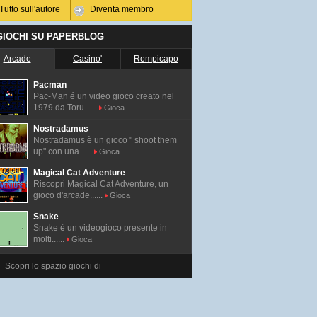
Tutto sull'autore
Diventa membro
 GIOCHI SU PAPERBLOG
Arcade
Casino'
Rompicapo
Pacman
Pac-Man é un video gioco creato nel
1979 da Toru......
Gioca
Nostradamus
Nostradamus è un gioco " shoot them
up" con una......
Gioca
Magical Cat Adventure
Riscopri Magical Cat Adventure, un
gioco d'arcade......
Gioca
Snake
Snake è un videogioco presente in
molti......
Gioca
Scopri lo spazio giochi di