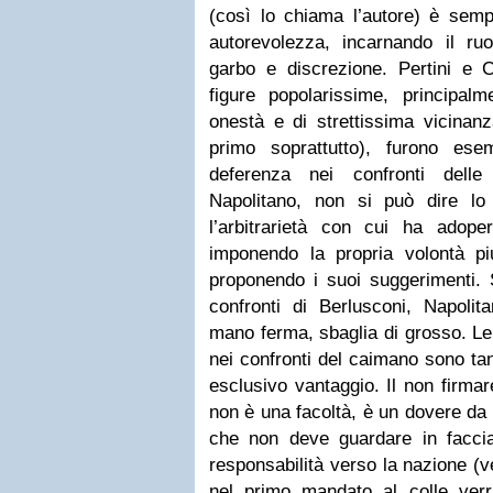
(così lo chiama l’autore) è semp
autorevolezza, incarnando il ruo
garbo e discrezione. Pertini e
figure popolarissime, principal
onestà e di strettissima vicinanz
primo soprattutto), furono es
deferenza nei confronti delle
Napolitano, non si può dire lo
l’arbitrarietà con cui ha adope
imponendo la propria volontà pi
proponendo i suoi suggerimenti.
confronti di Berlusconi, Napoli
mano ferma, sbaglia di grosso. Le 
nei confronti del caimano sono ta
esclusivo vantaggio. Il non firmar
non è una facoltà, è un dovere da 
che non deve guardare in facci
responsabilità verso la nazione (v
nel primo mandato al colle verr