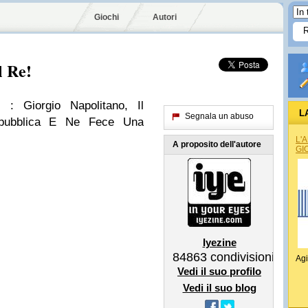
Giochi
Autori
l Re!
 : Giorgio Napolitano, Il
L
Segnala un abuso
pubblica E Ne Fece Una
L'
A proposito dell'autore
GI
Iyezine
84863
condivisioni
Agi
Vedi il suo profilo
Vedi il suo blog