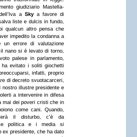
mento giudiziario Mastella-
 dell’Iva a
Sky
a favore di
alva liste e dulcis in fundo,
oi qualcun altro pensa che
 aver impedito la condanna a
 un errore di valutazione
l nano si è levato di torno,
voto palese in parlamento,
 ha evitato i soliti giochetti
reoccuparsi, infatti, proprio
are di decreto svuotacarceri,
 nostro illustre presidente e
lerti a intervenire in difesa
ma mai dei poveri cristi che in
uoiono come cani. Quando,
ierà il disturbo, c’è da
se politica e i media si
o ex presidente, che ha dato