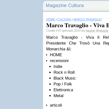
Magazine Cultura
HOME
›
CULTURA
›
MARCO TRAVAGLIO
Marco Travaglio - Viva I
Creato il 07 gennaio 2014 da
Iyezine
@iyezine
Marco Travaglio - Viva Il Re!
Presidente Che Trovò Una Re
Monarchia &l;
HOME
recensioni
Indie
Rock n Roll
Black Music
Pop / Folk
Elettronica
Metal
articoli