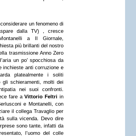
o considerare un fenomeno di
aspare dalla TV) , cresce
Montanelli a Il Giornale,
iesta più brillanti del nostro
ella trasmissione Anno Zero
ll’aria un po’ spocchiosa da
e inchieste anti corruzione e
rda platealmente i soliti
 gli schieramenti, molti dei
ipatia nei suoi confronti.
fece fare a
Vittorio Feltri
in
 Berlusconi e Montanelli, con
ziare il collega Travaglio per
ità sulla vicenda. Devo dire
prese sono tante, infatti da
sentato, l’uomo del colle