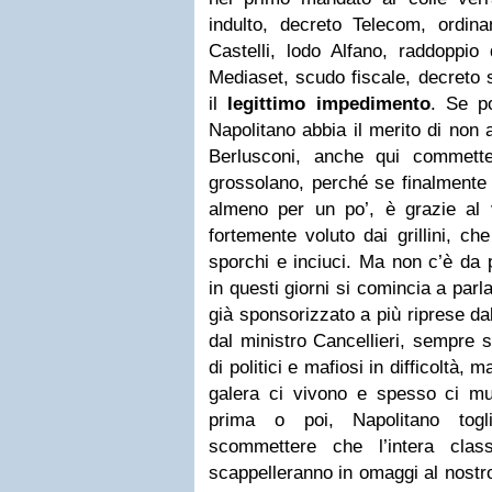
indulto, decreto Telecom, ordina
Castelli, lodo Alfano, raddoppio
Mediaset, scudo fiscale, decreto s
il
legittimo impedimento
. Se p
Napolitano abbia il merito di non
Berlusconi, anche qui commette
grossolano, perché se finalmente i
almeno per un po’, è grazie al 
fortemente voluto dai grillini, che
sporchi e inciuci. Ma non c’è da p
in questi giorni si comincia a parl
già sponsorizzato a più riprese dal
dal ministro Cancellieri, sempre so
di politici e mafiosi in difficoltà, 
galera ci vivono e spesso ci m
prima o poi, Napolitano togl
scommettere che l’intera clas
scappelleranno in omaggi al nostr