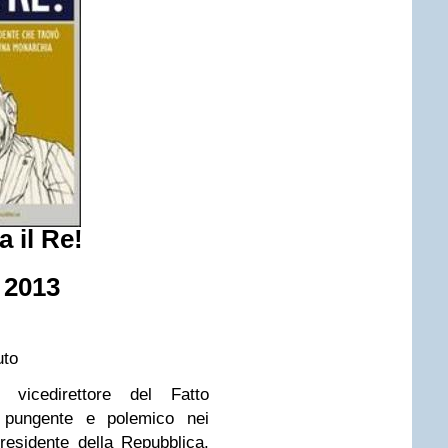
a il Re!
 2013
uto
 vicedirettore del Fatto
o pungente e polemico nei
residente della Repubblica,