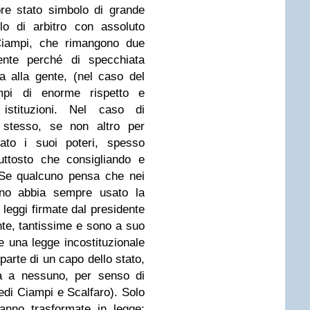
re stato simbolo di grande
lo di arbitro con assoluto
 Ciampi, che rimangono due
mente perché di specchiata
a alla gente, (nel caso del
empi di enorme rispetto e
 istituzioni. Nel caso di
 stesso, se non altro per
rato i suoi poteri, spesso
uttosto che consigliando e
 Se qualcuno pensa che nei
tano abbia sempre usato la
leggi firmate dal presidente
nte, tantissime e sono a suo
e una legge incostituzionale
parte di un capo dello stato,
a a nessuno, per senso di
edi Ciampi e Scalfaro). Solo
anno trasformate in legge: