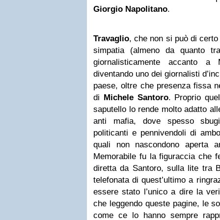
Giorgio Napolitano
.
Travaglio
, che non si può di cert
simpatia (almeno da quanto tr
giornalisticamente accanto a 
diventando uno dei giornalisti d’inch
paese, oltre che presenza fissa n
di
Michele Santoro
. Proprio que
saputello lo rende molto adatto all
anti mafia, dove spesso sbugia
politicanti e pennivendoli di ambo
quali non nascondono aperta ant
Memorabile fu la figuraccia che 
diretta da Santoro, sulla lite tra
telefonata di quest’ultimo a ringra
essere stato l’unico a dire la ver
che leggendo queste pagine, le sor
come ce lo hanno sempre rappre