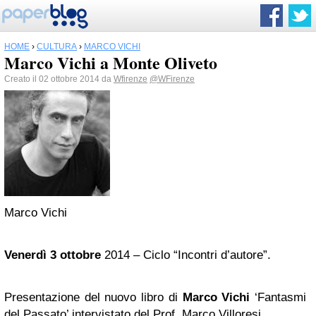
HOME
›
CULTURA
›
MARCO VICHI
Marco Vichi a Monte Oliveto
Creato il 02 ottobre 2014 da
Wfirenze
@WFirenze
Marco Vichi
Venerdì 3 ottobre
2014 – Ciclo “Incontri d’autore”.
Presentazione del nuovo libro di
Marco Vichi
‘Fantasmi
del Passato’ intervistato del Prof. Marco Villoresi.