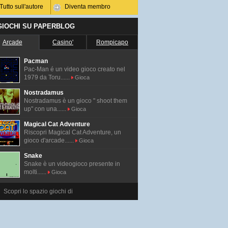
Tutto sull'autore
Diventa membro
 GIOCHI SU PAPERBLOG
Arcade
Casino'
Rompicapo
Pacman
Pac-Man é un video gioco creato nel
1979 da Toru......
Gioca
Nostradamus
Nostradamus è un gioco " shoot them
up" con una......
Gioca
Magical Cat Adventure
Riscopri Magical Cat Adventure, un
gioco d'arcade......
Gioca
Snake
Snake è un videogioco presente in
molti......
Gioca
Scopri lo spazio giochi di