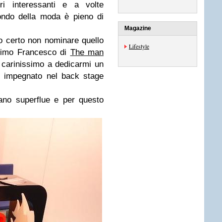
tri interessanti e a volte
ondo della moda è pieno di
Magazine
so certo non nominare quello
Lifestyle
ssimo Francesco di
The man
carinissimo a dedicarmi un
r impegnato nel back stage
rano superflue e per questo