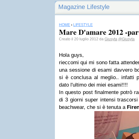
Magazine Lifestyle
HOME
›
LIFESTYLE
Mare D'amare 2012 -par
Creato il 20 luglio 2012 da
Giusyta
@Giusyta
Hola guys,
rieccomi qui mi sono fatta attende
una sessione di esami davvero bol
si è conclusa al meglio.. infatti 
dato l'ultimo dei miei esami!!!!
In questo post finalmente potrò r
di 3 giorni super intensi trascorsi
beachwear,
c
he si è tenuta a
Fire