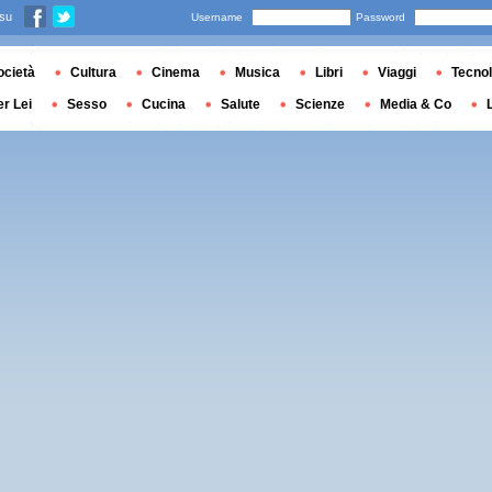
 su
Username
Password
ocietà
Cultura
Cinema
Musica
Libri
Viaggi
Tecnol
er Lei
Sesso
Cucina
Salute
Scienze
Media & Co