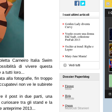
I
I suoi ultimi articoli
Golden Lady diventa
Curvy
Voglio essere una donna
Elie Saab, collezione
PreFall 2013
Occhio ai trend: Righe e
Legno
Mary-Jane Mania!
oletta Carneiro Italia Swim
Vedi tutti
sibilità di vivere questa
 tutti loro...
Dossier Paperblog
a alla fotografie, fin troppo
ccupatevi non ve le subirete
Firenze
Mete
Hola
e il post in due parti, una
Riviste
curiosare tra gli stand e la
Queen
le anteprime 2013...
Musicisti Stranieri