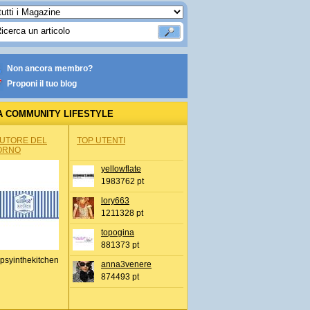
Non ancora membro?
Proponi il tuo blog
A COMMUNITY LIFESTYLE
AUTORE DEL
TOP UTENTI
ORNO
yellowflate
1983762 pt
lory663
1211328 pt
topogina
881373 pt
psyinthekitchen
anna3venere
874493 pt