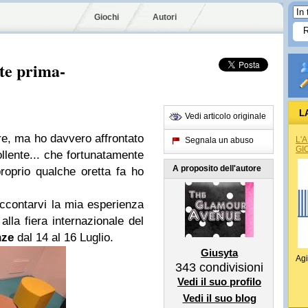
Giochi
Autori
te prima-
L
Vedi articolo originale
re, ma ho davvero affrontato
L'
Segnala un abuso
GI
lente... che fortunatamente
A proposito dell'autore
proprio qualche oretta fa ho
accontarvi la mia esperienza
 alla fiera internazionale del
nze
dal 14 al 16 Luglio.
Giusyta
Agi
343
condivisioni
Vedi il suo profilo
Vedi il suo blog