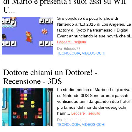
di Mario e presenta i suoi assi su WII
U...
Si è concluso da poco lo show di
Nintendo all’E3 2015 di Los Angeles. La
factory di Kyoto ha trasmesso il Digital
Event annunciando le sue novità che si..
Leggere il seguito
Da
Edoedo77
TECNOLOGIA
VIDEOGIOCHI
,
Dottore chiami un Dottore! -
Recensione - 3DS
Lo studio medico di Mario e Luigi arriva
su Nintendo 3DS Sono oramai passati
venticinque anni da quando i due fratelli
più famosi del mondo dei videogiochi
hann...
Leggere il seguito
Da
Intrattenimento
TECNOLOGIA
VIDEOGIOCHI
,