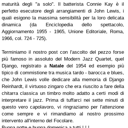
maturità degli "a solo". Il batterista Connie Kay è il
perfetto esecutore degli arrangiamenti di John Lewis, i
quali esigono la massima sensibilità per la loro delicata
dinamica
(da
Enciclopedia dello spettacolo
,
Aggiornamento 1955 - 1965
, Unione Editoriale, Roma,
1966, col. 724 - 725).
Terminiamo il nostro post con l'ascolto del pezzo forse
più famoso in assoluto del Modern Jazz Quartet, quel
Django
, registrato a
Natale
del 1954 ed esempio più
tipico di commistione tra musica tardo - barocca e
blues
,
che John Lewis volle dedicare alla memoria di Django
Reinhardt, il virtuoso zingaro che era riuscito a fare della
chitarra classica un timbro molto adatto a certi modi di
interpretare il jazz. Prima di tuffarci nei sette minuti di
questo vero capolavoro, vi ringraziamo per l'attenzione
come sempre e vi rimandiamo al nostro prossimo
intervento all'interno del
Focolare
.
Buona notte e buona domenica a tutti ! ! !