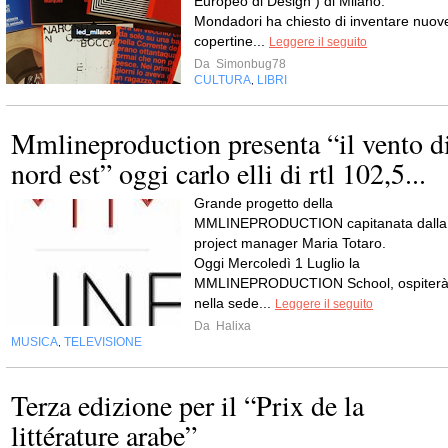
Europeo di Design ) di Milano.
Mondadori ha chiesto di inventare nuov
copertine...
Leggere il seguito
Da
Simonbug78
CULTURA
LIBRI
,
Mmlineproduction presenta “il vento d
nord est” oggi carlo elli di rtl 102,5...
Grande progetto della
MMLINEPRODUCTION capitanata dalla
project manager Maria Totaro.
Oggi Mercoledì 1 Luglio la
MMLINEPRODUCTION School, ospiter
nella sede...
Leggere il seguito
Da
Halixa
MUSICA
TELEVISIONE
,
Terza edizione per il “Prix de la
littérature arabe”