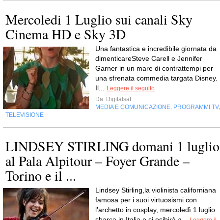
Mercoledi 1 Luglio sui canali Sky
Cinema HD e Sky 3D
Una fantastica e incredibile giornata da
dimenticareSteve Carell e Jennifer
Garner in un mare di contrattempi per
una sfrenata commedia targata Disney.
Il...
Leggere il seguito
Da
Digitalsat
MEDIA E COMUNICAZIONE
PROGRAMMI TV
,
TELEVISIONE
LINDSEY STIRLING domani 1 luglio
al Pala Alpitour – Foyer Grande –
Torino e il ...
Lindsey Stirling,la violinista californiana
famosa per i suoi virtuosismi con
l’archetto in cosplay, mercoledì 1 luglio
sbarca in Italia e si esibirà a...