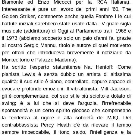
Biamonte ed Enzo Micocci per la RCA Italiana).
Interessante è pure un lavoro dei primi anni '60,
The
Golden Striker
, contenente anche quella
Fanfare I
le cui
battute iniziali sarebbero state usate dalla TV quale sigla
musicale (addirittura) di
Oggi al Parlamento
tra il 1968 e
il 1973 (abbiamo scoperto solo un paio d'anni fa, grazie
al nostro Sergio Mannu, titolo e autore di quel motivetto
per ottoni che introduceva brevemente il notiziario da
Montecitorio e Palazzo Madama).
Ha scritto l'esperto statunitense Nat Hentoff:
Come
pianista Lewis è senza dubbio un artista di altissima
qualità: il suo stile è piano, controllato, eppure capace di
evocare profonde emozioni. Il vibrafonista, Milt Jackson,
gli è complementare, col suo stile più sciolto e dotato di
swing; è a lui che si deve l'arguzia, l'irrefrenabile
spontaneità e un certo spirito giocoso che compensano
la tendenza al rigore e alla sobrietà del MJQ. Del
contrabbassista Percy Heath c'è da rilevare il tempo
sempre impeccabile, il tono saldo, l'intelligenza e la