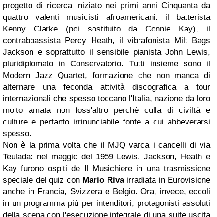
progetto di ricerca iniziato nei primi anni Cinquanta da
quattro valenti musicisti afroamericani: il batterista
Kenny Clarke (poi sostituito da Connie Kay), il
contrabbassista Percy Heath, il vibrafonista Milt
Bags
Jackson e soprattutto il sensibile pianista John Lewis,
pluridiplomato in Conservatorio. Tutti insieme
sono
il
Modern Jazz Quartet, formazione che non manca di
alternare una feconda attività discografica a tour
internazionali che spesso toccano l'Italia, nazione da loro
molto amata non foss'altro perchè culla di civiltà e
culture e pertanto irrinunciabile fonte a cui abbeverarsi
spesso.
Non è la prima volta che il MJQ varca i cancelli di via
Teulada: nel maggio del 1959 Lewis, Jackson, Heath e
Kay furono ospiti de
Il Musichiere
in una trasmissione
speciale del quiz con
Mario Riva
irradiata in Eurovisione
anche in Francia, Svizzera e Belgio. Ora, invece, eccoli
in un programma più
per intenditori
, protagonisti assoluti
della scena con l'esecuzione integrale di una suite uscita