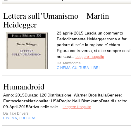
Lettera sull’Umanismo – Martin
Heidegger
23 aprile 2015 Lascia un commento
Periodicamente Heidegger torna a far
parlare di se’ e la ragione e’ chiara.
Figura controversa, si dice sempre cosi’
nei casi...
Leggere il seguito
Da
Maxscorda
CINEMA
CULTURA
LIBRI
,
,
Humandroid
Anno: 2015Durata: 120'Distribuzione: Warner Bros ItaliaGenere:
FantascienzaNazionalita: USARegia: Neill BlomkampData di uscita:
09-April-2015Arriva nelle sale...
Leggere il seguito
Da
Taxi Drivers
CINEMA
CULTURA
,