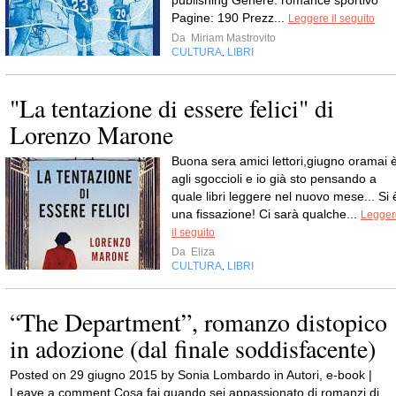
publishing Genere: romance sportivo
Pagine: 190 Prezz...
Leggere il seguito
Da
Miriam Mastrovito
CULTURA
LIBRI
,
"La tentazione di essere felici" di
Lorenzo Marone
Buona sera amici lettori,giugno oramai 
agli sgoccioli e io già sto pensando a
quale libri leggere nel nuovo mese... Si 
una fissazione! Ci sarà qualche...
Legger
il seguito
Da
Eliza
CULTURA
LIBRI
,
“The Department”, romanzo distopico
in adozione (dal finale soddisfacente)
Posted on 29 giugno 2015 by Sonia Lombardo in Autori, e-book |
Leave a comment Cosa fai quando sei appassionato di romanzi di