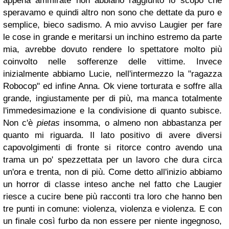
appena ammirate non abbiano raggiunto lo scopo che
speravamo e quindi altro non sono che dettate da puro e
semplice, bieco sadismo. A mio avviso Laugier per fare
le cose in grande e meritarsi un inchino estremo da parte
mia, avrebbe dovuto rendere lo spettatore molto più
coinvolto nelle sofferenze delle vittime. Invece
inizialmente abbiamo Lucie, nell'intermezzo la "ragazza
Robocop" ed infine Anna. Ok viene torturata e soffre alla
grande, ingiustamente per di più, ma manca totalmente
l'immedesimazione e la condivisione di quanto subisce.
Non c'è
pietas
insomma, o almeno non abbastanza per
quanto mi riguarda. Il lato positivo di avere diversi
capovolgimenti di fronte si ritorce contro avendo una
trama un po' spezzettata per un lavoro che dura circa
un'ora e trenta, non di più. Come detto all'inizio abbiamo
un horror di classe inteso anche nel fatto che Laugier
riesce a cucire bene più racconti tra loro che hanno ben
tre punti in comune: violenza, violenza e violenza. E con
un finale così furbo da non essere per niente ingegnoso,