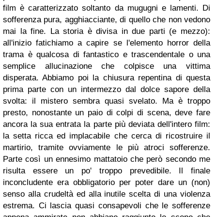
film è caratterizzato soltanto da mugugni e lamenti. Di
sofferenza pura, agghiacciante, di quello che non vedono
mai la fine. La storia è divisa in due parti (e mezzo):
all'inizio fatichiamo a capire se l'elemento horror della
trama è qualcosa di fantastico e trascendentale o una
semplice allucinazione che colpisce una vittima
disperata. Abbiamo poi la chiusura repentina di questa
prima parte con un intermezzo dal dolce sapore della
svolta: il mistero sembra quasi svelato. Ma è troppo
presto, nonostante un paio di colpi di scena, deve fare
ancora la sua entrata la parte più deviata dell'intero film:
la setta ricca ed implacabile che cerca di ricostruire il
martirio, tramite ovviamente le più atroci sofferenze.
Parte così un ennesimo mattatoio che però secondo me
risulta essere un po' troppo prevedibile. Il finale
inconcludente era obbligatorio per poter dare un (non)
senso alla crudeltà ed alla inutile scelta di una violenza
estrema. Ci lascia quasi consapevoli che le sofferenze