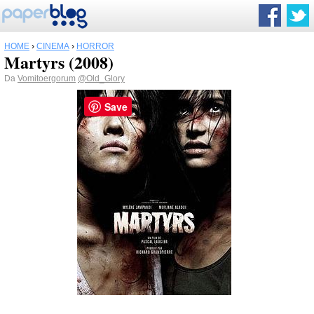
HOME
›
CINEMA
›
HORROR
Martyrs (2008)
Da
Vomitoergorum
@Old_Glory
Save