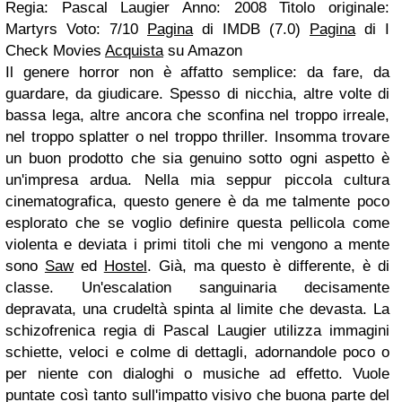
Regia: Pascal Laugier Anno: 2008 Titolo originale:
Martyrs Voto: 7/10
Pagina
di IMDB (7.0)
Pagina
di I
Check Movies
Acquista
su Amazon
Il genere horror non è affatto semplice: da fare, da
guardare, da giudicare. Spesso di nicchia, altre volte di
bassa lega, altre ancora che sconfina nel troppo irreale,
nel troppo splatter o nel troppo thriller. Insomma trovare
un buon prodotto che sia genuino sotto ogni aspetto è
un'impresa ardua. Nella mia seppur piccola cultura
cinematografica, questo genere è da me talmente poco
esplorato che se voglio definire questa pellicola come
violenta e deviata i primi titoli che mi vengono a mente
sono
Saw
ed
Hostel
. Già, ma questo è differente, è di
classe. Un'escalation sanguinaria decisamente
depravata, una crudeltà spinta al limite che devasta. La
schizofrenica regia di Pascal Laugier utilizza immagini
schiette, veloci e colme di dettagli, adornandole poco o
per niente con dialoghi o musiche ad effetto. Vuole
puntate così tanto sull'impatto visivo che buona parte del