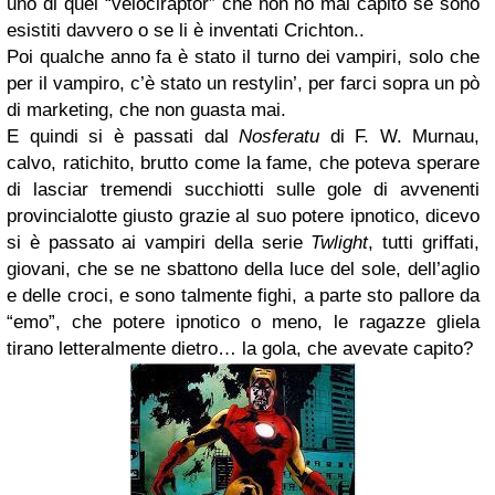
uno di quei “velociraptor” che non ho mai capito se sono
esistiti davvero o se li è inventati Crichton..
Poi qualche anno fa è stato il turno dei vampiri, solo che
per il vampiro, c’è stato un restylin’, per farci sopra un pò
di marketing, che non guasta mai.
E quindi si è passati dal
Nosferatu
di F. W. Murnau,
calvo, ratichito, brutto come la fame, che poteva sperare
di lasciar tremendi succhiotti sulle gole di avvenenti
provincialotte giusto grazie al suo potere ipnotico, dicevo
si è passato ai vampiri della serie
Twlight
, tutti griffati,
giovani, che se ne sbattono della luce del sole, dell’aglio
e delle croci, e sono talmente fighi, a parte sto pallore da
“emo”, che potere ipnotico o meno, le ragazze gliela
tirano letteralmente dietro… la gola, che avevate capito?