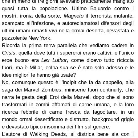
che in meno di tre giorni avevano praticamente mangiato
quasi tutta la popolazione. Ultimo Baluardo contro i
mostri, ironia della sorte,
Magneto
il terrorista mutante,
scampato all’infezione, e autoreclamatosi difensori degli
ultimi umani rimasti vivi nella ormai deserta, devastata e
puzzolente New York.
Ricorda la prima terra parallela che vediamo cadere in
Crisis
, quella dove tutti i supereroi erano cattivi, e l’unico
eroe buono era
Lex Luthor
, come dicevo tutto riciccia
fuori, ma è Millar, colpa sua se è nato solo adesso e le
idee migliori le hanno già usate?
No, comunque questo è l’incipit che fa da cappello, alla
saga dei Marvel Zombies, miniserie fuori continuity, che
narra le gesta degli Eroi della Marvel, dopo che si sono
trasformati in zombi affamati di carne umana, e la loro
ricerca febbrile di carne fresca da fagocitare, in un
mondo ormai desertificato e distrutto, background grigio
e devastato tipico insomma dei film sul genere.
L’autore di Walking Deads, si districa bene sia con i