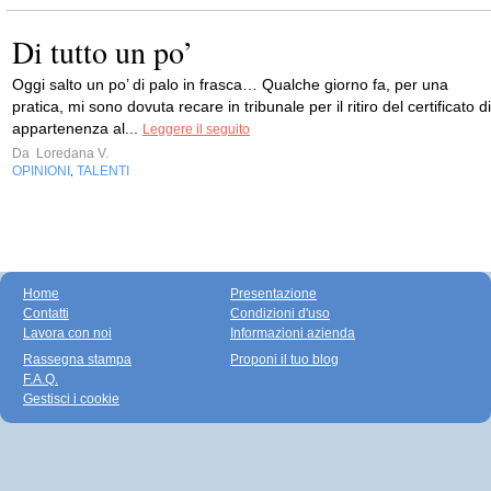
Di tutto un po’
Oggi salto un po’ di palo in frasca… Qualche giorno fa, per una
pratica, mi sono dovuta recare in tribunale per il ritiro del certificato di
appartenenza al...
Leggere il seguito
Da
Loredana V.
OPINIONI
TALENTI
,
Home
Presentazione
Contatti
Condizioni d'uso
Lavora con noi
Informazioni azienda
Rassegna stampa
Proponi il tuo blog
F.A.Q.
Gestisci i cookie