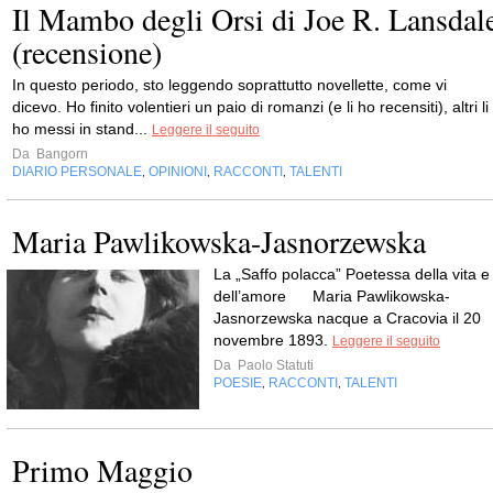
Il Mambo degli Orsi di Joe R. Lansdal
(recensione)
In questo periodo, sto leggendo soprattutto novellette, come vi
dicevo. Ho finito volentieri un paio di romanzi (e li ho recensiti), altri li
ho messi in stand...
Leggere il seguito
Da
Bangorn
DIARIO PERSONALE
OPINIONI
RACCONTI
TALENTI
,
,
,
Maria Pawlikowska-Jasnorzewska
La „Saffo polacca” Poetessa della vita e
dell’amore Maria Pawlikowska-
Jasnorzewska nacque a Cracovia il 20
novembre 1893.
Leggere il seguito
Da
Paolo Statuti
POESIE
RACCONTI
TALENTI
,
,
Primo Maggio