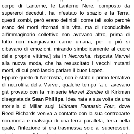
corpo di Lanterne, le Lanterne Nere, composto da
supereroi deceduti, ha infestato lo spazio e la Terra,
questi zombi, però erano definibili come tali solo perchè
erano dei morti ritornati alla vita, ma di riconducibile
all'immaginario collettivo non avevano altro, prima di
tutto non mangiavano carne umana, per lo più si
cibavano di emozioni, mirando simbolicamente al cuore
delle proprie vittime.] sia in
Necrosha
, risposta Marvel
alla nuova moda, che ha resuscitato i vecchi mutanti
morti, di cui però lascio parlare il buon Lopez.
Eppure quello di Necrosha, non è stato il primo tentativo
di necrofilia della Marvel, qualche tempo fa ci avevano
già provato con la miniserie
Marvel Zombie
di Kirkman
disegnata da
Sean Phillips
. Idea nata a sua volta da una
storiella di Millar sugli
Ultimate Fantastic Four
, dove
Reed Richards veniva a contatto con la sua controparte
non-morta e malvagia di una terra parallela, terra nella
quale, l’infezione si era trasmessa solo ai superesseri,