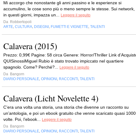
Mi accorgo che nonostante gli anni passino e le esperienze si
accumulino, le cose sono più o meno sempre le stesse. Sui network,
in questi giorni, impazza un...
Leggere il seguito
Da
Robbertopoli
ARTE
CULTURA
DISEGNI
FUMETTI E VIGNETTE
TALENTI
,
,
,
,
Calavera (2015)
Prezzo: 0,99€ Pagine: 58 circa Genere: Horror/Thriller Link d’Acquist
QUISinossiMiguel Rubio è stato trovato impiccato nel quartiere
spagnolo. Come? Perché?...
Leggere il seguito
Da
Bangorn
DIARIO PERSONALE
OPINIONI
RACCONTI
TALENTI
,
,
,
Calavera (Licht Novelette 4)
C’era una volta una storia, una storia che divenne un racconto su
un’antologia, e poi un ebook gratuito che venne scaricato quasi 1000
volte. Poi, l’ebook...
Leggere il seguito
Da
Bangorn
DIARIO PERSONALE
OPINIONI
RACCONTI
TALENTI
,
,
,