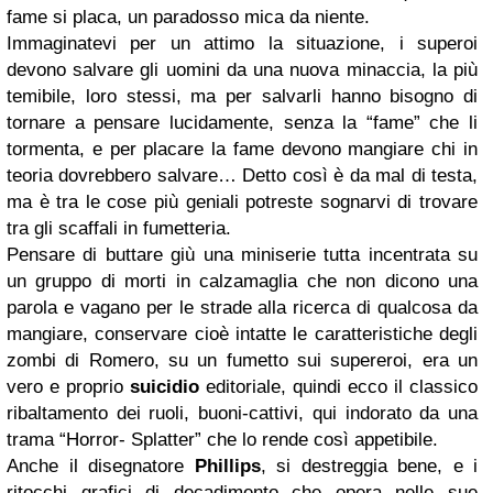
fame si placa, un paradosso mica da niente.
Immaginatevi per un attimo la situazione, i superoi
devono salvare gli uomini da una nuova minaccia, la più
temibile, loro stessi, ma per salvarli hanno bisogno di
tornare a pensare lucidamente, senza la “fame” che li
tormenta, e per placare la fame devono mangiare chi in
teoria dovrebbero salvare… Detto così è da mal di testa,
ma è tra le cose più geniali potreste sognarvi di trovare
tra gli scaffali in fumetteria.
Pensare di buttare giù una miniserie tutta incentrata su
un gruppo di morti in calzamaglia che non dicono una
parola e vagano per le strade alla ricerca di qualcosa da
mangiare, conservare cioè intatte le caratteristiche degli
zombi di Romero, su un fumetto sui supereroi, era un
vero e proprio
suicidio
editoriale, quindi ecco il classico
ribaltamento dei ruoli, buoni-cattivi, qui indorato da una
trama “Horror- Splatter” che lo rende così appetibile.
Anche il disegnatore
Phillips
, si destreggia bene, e i
ritocchi grafici di decadimento che opera nelle sue