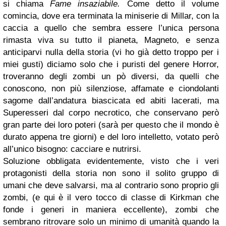
si chiama
Fame insaziabile.
Come detto il volume
comincia, dove era terminata la miniserie di Millar, con la
caccia a quello che sembra essere l’unica persona
rimasta viva su tutto il pianeta, Magneto, e senza
anticiparvi nulla della storia (vi ho già detto troppo per i
miei gusti) diciamo solo che i puristi del genere Horror,
troveranno degli zombi un pò diversi, da quelli che
conoscono, non più silenziose, affamate e ciondolanti
sagome dall’andatura biascicata ed abiti lacerati, ma
Superesseri dal corpo necrotico, che conservano però
gran parte dei loro poteri (sarà per questo che il mondo è
durato appena tre giorni) e del loro intelletto, votato però
all’unico bisogno: cacciare e nutrirsi.
Soluzione obbligata evidentemente, visto che i veri
protagonisti della storia non sono il solito gruppo di
umani che deve salvarsi, ma al contrario sono proprio gli
zombi, (e qui è il vero tocco di classe di Kirkman che
fonde i generi in maniera eccellente), zombi che
sembrano ritrovare solo un minimo di umanità quando la