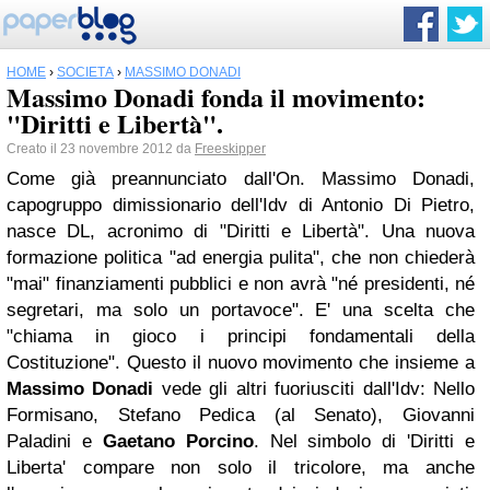
HOME
›
SOCIETÀ
›
MASSIMO DONADI
Massimo Donadi fonda il movimento:
"Diritti e Libertà".
Creato il 23 novembre 2012 da
Freeskipper
Come già preannunciato dall'On. Massimo Donadi,
capogruppo dimissionario dell'Idv di Antonio Di Pietro,
nasce DL, acronimo di "Diritti e Libertà". Una nuova
formazione politica "ad energia pulita", che non chiederà
"mai" finanziamenti pubblici e non avrà "né presidenti, né
segretari, ma solo un portavoce". E' una scelta che
"chiama in gioco i principi fondamentali della
Costituzione". Questo il nuovo movimento che insieme a
Massimo Donadi
vede gli altri fuoriusciti dall'Idv: Nello
Formisano, Stefano Pedica (al Senato), Giovanni
Paladini e
Gaetano Porcino
. Nel simbolo di 'Diritti e
Liberta' compare non solo il tricolore, ma anche