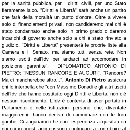
per la sanità pubblica, per i diritti civili, per uno Stato
fieramente laico. "Diritti e Libertà" sarà anche un partito
che farà della moralità un punto d'onore. Oltre a vivere
solo di finanziamenti privati, non candideremo mai chi è
stato condannato anche solo in primo grado o daremo
incarichi di governo anche solo a chi è stato rinviato a
giudizio. "Diritti e Libertà" presenterà le proprie liste alla
Camera e il Senato, ma siamo tutti senza rete. Non
siamo usciti dall'Idv per andarci ad accomodare in
posizione garantite". DIPLOMATICO ANTONIO DI
PIETRO: "NESSUN RANCORE E AUGURI". "Rancore?
Ma ci mancherebbe altro...".
Antonio Di Pietro
assicura
chi lo interpella che "con Massimo Donadi e gli altri usciti
dell'Idv che hanno costituito oggi Diritti e Libertà, non c'é
nessun risentimento. L'Idv è contenta di aver portato in
Parlamento e nelle istituzioni persone che, diventate
maggiorenni, hanno deciso di camminare con le loro
gambe. Ci auguriamo che con l'esperienza acquisita con
noi noi in questi anni possono continuare a contribuire al