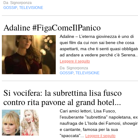
Da
Signorponza
GOSSIP
TELEVISIONE
,
Adaline #FigaComeIlPanico
Adaline – L’eterna giovinezza è uno di
quei film da cui non sai bene che cosa
aspettarti, ma che ti senti quasi obbligat
ad andare a vedere perché c’è Serena..
Leggere il seguito
Da
Signorponza
GOSSIP
TELEVISIONE
,
Si vocifera: la subrettina lisa fusco
contro rita pavone al grand hotel...
Cari amici lettori, Lisa Fusco,
l'esuberante "subrettina" napoletana, ex
naufraga de L'Isola dei Famosi, showgir
e cantante, famosa per la sua
"spaccata"...
Leggere il seguito