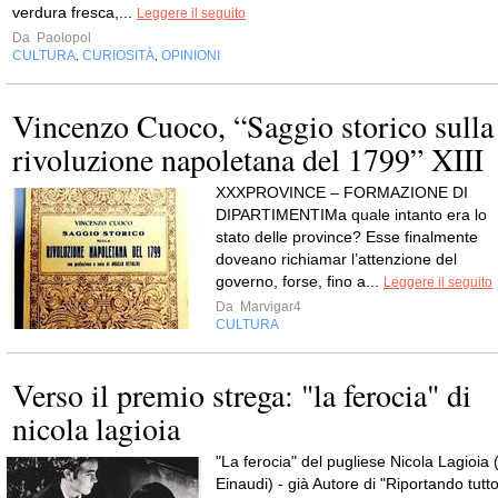
verdura fresca,...
Leggere il seguito
Da
Paolopol
CULTURA
CURIOSITÀ
OPINIONI
,
,
Vincenzo Cuoco, “Saggio storico sulla
rivoluzione napoletana del 1799” XIII
XXXPROVINCE – FORMAZIONE DI
DIPARTIMENTIMa quale intanto era lo
stato delle province? Esse finalmente
doveano richiamar l’attenzione del
governo, forse, fino a...
Leggere il seguito
Da
Marvigar4
CULTURA
Verso il premio strega: "la ferocia" di
nicola lagioia
"La ferocia" del pugliese Nicola Lagioia 
Einaudi) - già Autore di "Riportando tutt