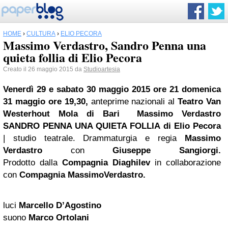
HOME
›
CULTURA
›
ELIO PECORA
Massimo Verdastro, Sandro Penna una
quieta follia di Elio Pecora
Creato il 26 maggio 2015 da
Studioartesia
Venerdì 29 e sabato 30 maggio 2015 ore 21 domenica
31 maggio ore 19,30,
anteprime nazionali al
Teatro Van
Westerhout Mola di Bari
Massimo Verdastro
SANDRO PENNA UNA QUIETA FOLLIA di Elio Pecora
| studio teatrale. Drammaturgia e regia
Massimo
Verdastro
con
Giuseppe Sangiorgi.
Prodotto dalla
Compagnia Diaghilev
in collaborazione
con
Compagnia MassimoVerdastro.
luci
Marcello D’Agostino
suono
Marco Ortolani