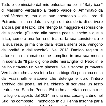
Tutto è cominciato dal mio entusiasmo per il “Satyricon”
di Massimo Verdastro al teatro Vascello. Ammiravo da
anni Verdastro, ma quel suo spettacolo – dal libro di
Petronio – m’ha ridato la voglia e il desiderio di scrivere
ancora per il teatro, che ritengo la maggiore espressione
della parola. (Guardo alla stessa poesia, anche a quella
lirica, come a una forma di teatro: la sua consistenza e
la sua resa, prima che dalla lettura silenziosa, vengono
dall’oralità e dall’ascolto). Nel 2013 l’amico regista e
attore m’ha chiamato come complice in una sua messa
in scena de “Il pa- diglione delle meraviglie” di Petrolini e
ne ho ricavato un vero piacere. Nella scorsa primavera
Verdastro, che aveva letto la mia biografia penniana edita
da Frassinelli e sapeva che detengo e curo l’intero
archivio del poeta, mi ha chiesto di scrivere un testo
teatrale su Sandro Penna. Ed io ho accettato convinto e,
fra luglio e agosto del 2014, in una mia casa–giardino nel
Sud, ho composto il monologo in cui Penna insonne parla