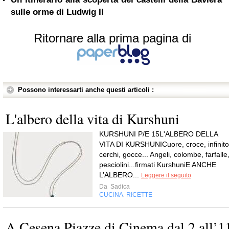
sulle orme di Ludwig II
Ritornare alla prima pagina di
Possono interessarti anche questi articoli :
L'albero della vita di Kurshuni
KURSHUNI P/E 15L'ALBERO DELLA
VITA DI KURSHUNICuore, croce, infinito
cerchi, gocce... Angeli, colombe, farfalle
pesciolini...firmati KurshuniE ANCHE
L’ALBERO...
Leggere il seguito
Da
Sadica
CUCINA
RICETTE
,
A Cesena Piazze di Cinema dal 2 all’1