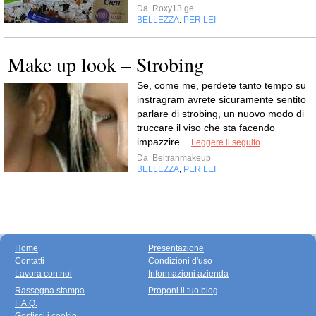
Da
Roxy13.ge
BELLEZZA
PER LEI
,
Make up look – Strobing
Se, come me, perdete tanto tempo su
instragram avrete sicuramente sentito
parlare di strobing, un nuovo modo di
truccare il viso che sta facendo
impazzire...
Leggere il seguito
Da
Beltranmakeup
BELLEZZA
PER LEI
,
Home
Presentazione
Contatti
Condizioni d'uso
Lavora con noi
Informazioni azienda
Rassegna stampa
Proponi il tuo blog
F.A.Q.
Gestisci i cookie