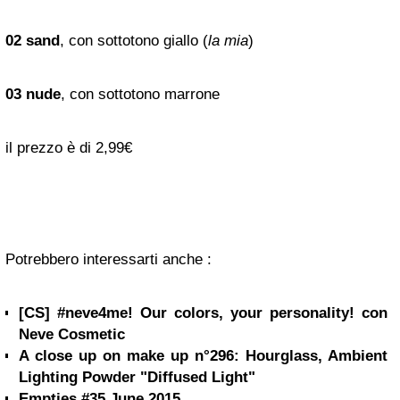
02 sand
, con sottotono giallo (
la mia
)
03 nude
, con sottotono marrone
il prezzo è di 2,99€
Potrebbero interessarti anche :
[CS] #neve4me! Our colors, your personality! con
Neve Cosmetic
A close up on make up n°296: Hourglass, Ambient
Lighting Powder "Diffused Light"
Empties #35 June 2015