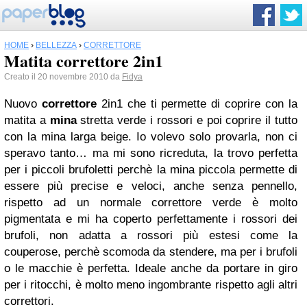
HOME
›
BELLEZZA
›
CORRETTORE
Matita correttore 2in1
Creato il 20 novembre 2010 da
Fidya
Nuovo
correttore
2in1 che ti permette di coprire con la
matita a
mina
stretta verde
i rossori e poi coprire il tutto
con la
mina larga beige
. Io volevo solo provarla, non ci
speravo tanto… ma mi sono ricreduta, la trovo perfetta
per i piccoli brufoletti perchè la mina piccola permette di
essere più precise e veloci, anche senza pennello,
rispetto ad un normale correttore verde è molto
pigmentata e mi ha coperto perfettamente i rossori dei
brufoli, non adatta a rossori più estesi come la
couperose, perchè scomoda da stendere, ma per i brufoli
o le macchie è perfetta. Ideale anche da portare in giro
per i ritocchi, è molto meno ingombrante rispetto agli altri
correttori.