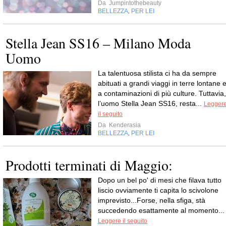
Da
Jumpintothebeauty
BELLEZZA
PER LEI
,
Stella Jean SS16 – Milano Moda
Uomo
La talentuosa stilista ci ha da sempre
abituati a grandi viaggi in terre lontane 
a contaminazioni di più culture. Tuttavia,
l’uomo Stella Jean SS16, resta...
Legger
il seguito
Da
Kenderasia
BELLEZZA
PER LEI
,
Prodotti terminati di Maggio:
Dopo un bel po' di mesi che filava tutto
liscio ovviamente ti capita lo scivolone
imprevisto...Forse, nella sfiga, stà
succedendo esattamente al momento...
Leggere il seguito