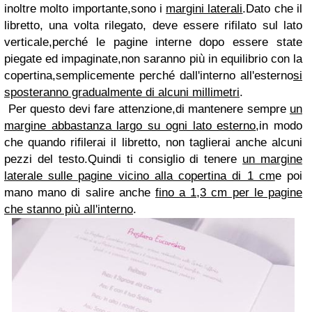
inoltre molto importante,sono i
margini laterali
.Dato che il
libretto, una volta rilegato, deve essere rifilato sul lato
verticale,perché le pagine interne dopo essere state
piegate ed impaginate,non saranno più in equilibrio con la
copertina,semplicemente perché dall'interno all'esterno
si
sposteranno gradualmente di alcuni millimetri
.
Per questo devi fare attenzione,di mantenere sempre
un
margine abbastanza largo su ogni lato esterno
,in modo
che quando rifilerai il libretto, non taglierai anche alcuni
pezzi del testo.Quindi ti consiglio di tenere
un margine
laterale sulle pagine vicino alla copertina di 1 cm
e poi
mano mano di salire anche
fino a 1,3 cm per le pagine
che stanno più all'interno
.