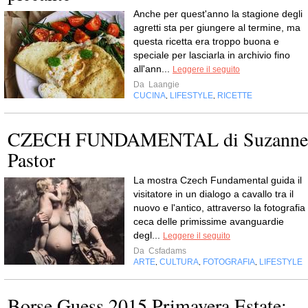
Anche per quest'anno la stagione degli
agretti sta per giungere al termine, ma
questa ricetta era troppo buona e
speciale per lasciarla in archivio fino
all'ann...
Leggere il seguito
Da
Laangie
CUCINA
LIFESTYLE
RICETTE
,
,
CZECH FUNDAMENTAL di Suzanne
Pastor
La mostra Czech Fundamental guida il
visitatore in un dialogo a cavallo tra il
nuovo e l'antico, attraverso la fotografia
ceca delle primissime avanguardie
degl...
Leggere il seguito
Da
Csfadams
ARTE
CULTURA
FOTOGRAFIA
LIFESTYLE
,
,
,
Borse Guess 2015 Primavera Estate: