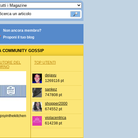
Non ancora membro?
Proponi il tuo blog
A COMMUNITY GOSSIP
AUTORE DEL
TOP UTENTI
ORNO
dejavu
1269116 pt
sankez
747808 pt
shopper2000
674552 pt
psyinthekitchen
violacentrica
614238 pt