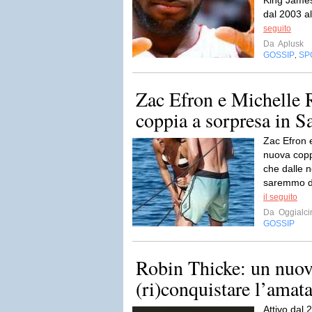
King James
dal 2003 a
seguito
Da
Aplusk
GOSSIP
SP
,
Zac Efron e Michelle 
coppia a sorpresa in S
Zac Efron 
nuova copp
che dalle n
saremmo da
il seguito
Da
Oggialc
GOSSIP
Robin Thicke: un nuo
(ri)conquistare l’amat
Attivo dal 