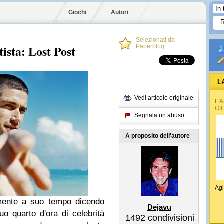
Giochi
Autori
Selezionati da
ista: Lost Post
Paperblog
L
Vedi articolo originale
L'
GI
Segnala un abuso
A proposito dell'autore
Agi
mente a suo tempo dicendo
Dejavu
o quarto d'ora di celebrità
1492
condivisioni