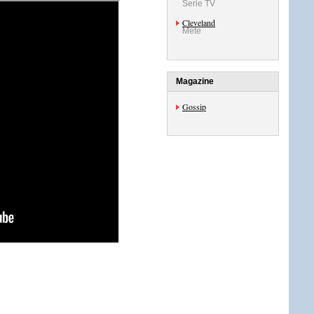
Serie TV
Cleveland
Mete
Magazine
Gossip