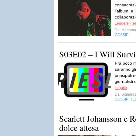
consacrazi
l’album, e 
collaborazi
Leggere il s
Da
Mariano
GOSSIP
S03E02 – I Will Survi
Fra poco m
saranno gli
principali 
giornalisti 
seguito
Da
Signorp
GOSSIP
TE
,
Scarlett Johansson e 
dolce attesa