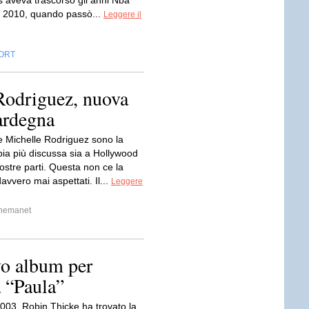
 aveva trascorso gli anni Nba
l 2010, quando passò...
Leggere il
ORT
Rodriguez, nuova
ardegna
e Michelle Rodriguez sono la
ia più discussa sia a Hollywood
ostre parti. Questa non ce la
vvero mai aspettati. Il...
Leggere
inemanet
vo album per
a “Paula”
2003, Robin Thicke ha trovato la