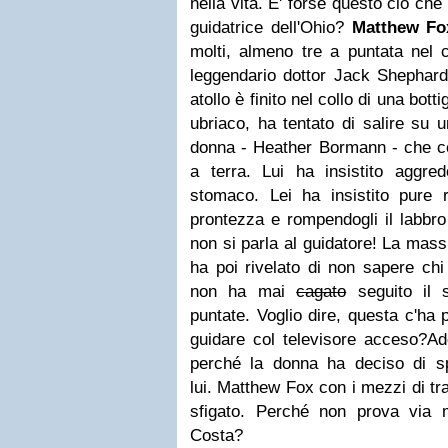
nella vita. E' forse questo ciò ch
guidatrice dell'Ohio?
Matthew Fo
molti, almeno tre a puntata nel
leggendario dottor Jack Shephard
atollo è finito nel collo di una bott
ubriaco, ha tentato di salire su 
donna - Heather Bormann - che con
a terra.
Lui ha insistito aggre
stomaco. Lei ha insistito pure r
prontezza e rompendogli il labbro
non si parla al guidatore!
La mass
ha poi rivelato di non sapere ch
non ha mai
cagato
seguito il s
puntate. Voglio dire, questa c'ha
guidare col televisore acceso?
Ad
perché la donna ha deciso di s
lui.
Matthew Fox con i mezzi di tra
sfigato. Perché non prova via 
Costa?