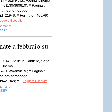
14 • Star News, Vetrina Cinema
='51139/389819'; // Pagina :
ema.net/homepage
id=21948; // Formato : 468x60
eggere il seguito
inemanet
SSIP
nate a febbraio su
 2014 • Serie in Cantiere, Serie
a Cinema
='51139/389819'; // Pagina :
ema.net/homepage
id=21948; //...
Leggere il seguito
inemanet
SSIP