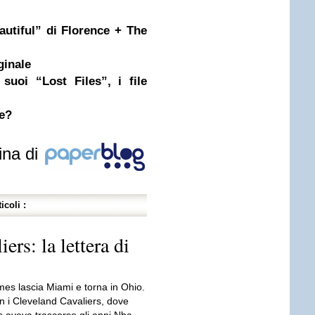
utiful” di Florence + The
ginale
suoi “Lost Files”, i file
re?
ina di
icoli :
rs: la lettera di
es lascia Miami e torna in Ohio.
n i Cleveland Cavaliers, dove