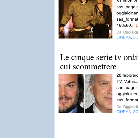
5 marzo 20
sas_pageid
oggialcin
sas_format
468x60...
L
Da
Oggialc
CINEMA
GO
,
Le cinque serie tv ordi
cui scommettere
28 febbraio
TV, Vetrin
sas_pageid
oggialcin
sas_format
Da
Oggialc
CINEMA
GO
,