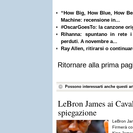
“How Big, How Blue, How Bea
Machine: recensione in...
#OscarGoesTo: la canzone ori
Rihanna: spuntano in rete i 
perduti. A novembre a...
Ray Allen, ritirarsi o continua
Ritornare alla prima pag
Possono interessarti anche questi art
LeBron James ai Cavalie
spiegazione
LeBron Jam
Firmerà co