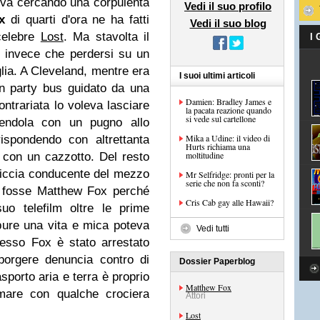
e va cercando una corpulenta
Vedi il suo profilo
x
di quarti d'ora ne ha fatti
Vedi il suo blog
 celebre
Lost
.
Ma stavolta il
I
 invece che perdersi su un
iglia. A Cleveland, mentre era
I suoi ultimi articoli
un party bus guidato da una
Damien: Bradley James e
trariata lo voleva lasciare
la pacata reazione quando
si vede sul cartellone
dendola con un pugno allo
Mika a Udine: il video di
ispondendo con altrettanta
Hurts richiama una
moltitudine
 con un cazzotto. Del resto
iccia conducente del mezzo
Mr Selfridge: pronti per la
serie che non fa sconti?
i fosse Matthew Fox perché
Cris Cab gay alle Hawaii?
uo telefilm oltre le prime
 pure una vita e mica poteva
Vedi tutti
esso Fox è stato arrestato
porgere denuncia contro di
Dossier Paperblog
sporto aria e terra è proprio
Matthew Fox
mare con qualche crociera
Attori
Lost