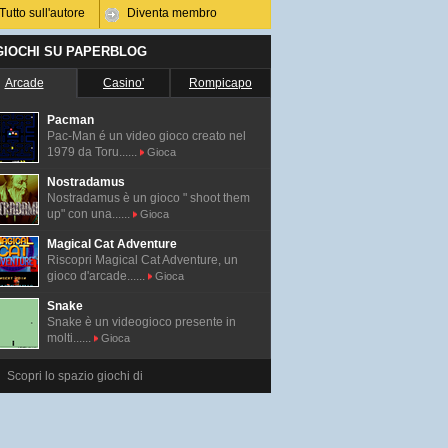
Tutto sull'autore
Diventa membro
 GIOCHI SU PAPERBLOG
Arcade
Casino'
Rompicapo
Pacman
Pac-Man é un video gioco creato nel
1979 da Toru......
Gioca
Nostradamus
Nostradamus è un gioco " shoot them
up" con una......
Gioca
Magical Cat Adventure
Riscopri Magical Cat Adventure, un
gioco d'arcade......
Gioca
Snake
Snake è un videogioco presente in
molti......
Gioca
Scopri lo spazio giochi di