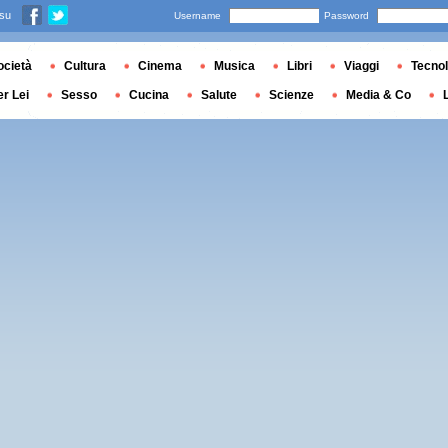
 su
Username
Password
ocietà
Cultura
Cinema
Musica
Libri
Viaggi
Tecnol
er Lei
Sesso
Cucina
Salute
Scienze
Media & Co