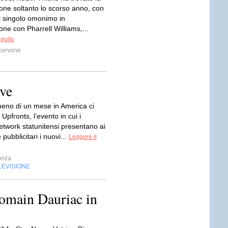
one soltanto lo scorso anno, con
il singolo omonimo in
one con Pharrell Williams,...
eguito
cervone
ve
eno di un mese in America ci
 Upfronts, l’evento in cui i
network statunitensi presentano ai
e pubblicitari i nuovi...
Leggere il
onza
LEVISIONE
Romain Dauriac in