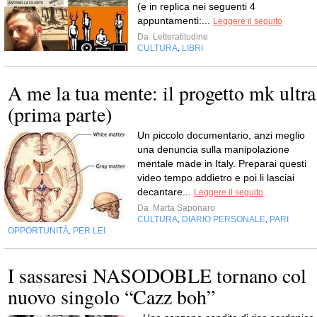
(e in replica nei seguenti 4
appuntamenti:...
Leggere il seguito
Da
Letteratitudine
CULTURA
LIBRI
,
A me la tua mente: il progetto mk ultra
(prima parte)
Un piccolo documentario, anzi meglio
una denuncia sulla manipolazione
mentale made in Italy. Preparai questi
video tempo addietro e poi li lasciai
decantare...
Leggere il seguito
Da
Marta Saponaro
CULTURA
DIARIO PERSONALE
PARI
,
,
OPPORTUNITÀ
PER LEI
,
I sassaresi NASODOBLE tornano col
nuovo singolo “Cazz boh”