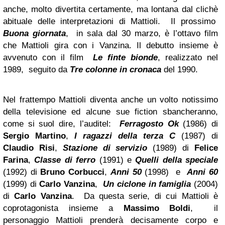
anche, molto divertita certamente, ma lontana dal clichè
abituale delle interpretazioni di Mattioli. Il prossimo
Buona giornata
,
in sala dal 30 marzo, è l’ottavo film
che Mattioli gira con i Vanzina. Il debutto insieme è
avvenuto con il film
Le finte bionde
, realizzato nel
1989, seguito da
Tre colonne in cronaca
del 1990.
Nel frattempo Mattioli diventa anche un volto notissimo
della televisione ed alcune sue fiction sbancheranno,
come si suol dire, l’auditel:
Ferragosto
Ok
(1986) di
Sergio Martino
,
I ragazzi della terza C
(1987) di
Claudio Risi
,
Stazione di servizio
(1989) di
Felice
Farina
,
Classe di ferro
(1991) e
Quelli della speciale
(1992) di
Bruno Corbucci
,
Anni 50
(1998)
e
Anni 60
(1999) di
Carlo Vanzina
,
Un ciclone in famiglia
(2004)
di
Carlo Vanzina
. Da questa serie, di cui Mattioli è
coprotagonista insieme a
Massimo Boldi
, il
personaggio Mattioli prenderà decisamente corpo e