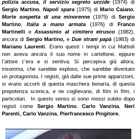
polizia accusa, il servizio segreto uccide
(1974) di
Sergio Martino
,
Napoli
spara
(1975) di
Mario Caiano
,
Morte sospetta di una minorenne
(1975) di
Sergio
Martino
,
Italia a mano armata
(1976) di
Franco
Martinelli
e
Assassinio al cimitero etrusco
(1982),
ancora di
Sergio Martino,
e
Due strani papà
(1983) di
Mariano Laurenti
. Erano questi i tempi in cui Mattioli
non aveva ancora il suo nome in cartellone, eppure
l’attore c’era e si sentiva. Si percepiva già allora,
insomma, che sarebbe esploso, che sarebbe diventato
un protagonista. I registi, già dalle sue prime apparizioni,
si erano accorti di questa maschera bonaria, di questa
prepotenza scenica, e ne coglievano, di film in film, i
particolari. In questo senso si sono mossi subito dopo
registi come
Sergio Martino
,
Carlo Vanzina
,
Neri
Parenti, Carlo Vanzina
,
Pierfrancesco Pingitore.