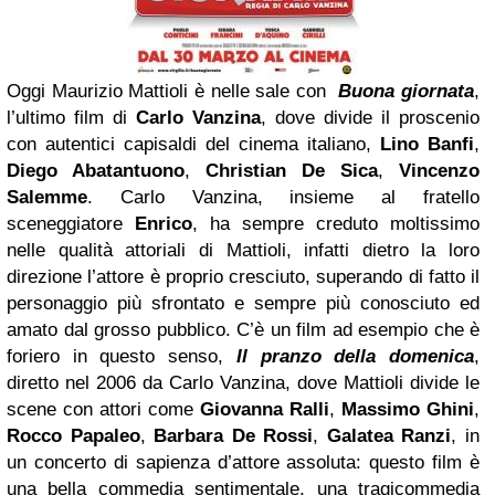
Oggi Maurizio Mattioli è nelle sale con
Buona giornata
,
l’ultimo film di
Carlo Vanzina
, dove divide il proscenio
con autentici capisaldi del cinema italiano,
Lino Banfi
,
Diego Abatantuono
,
Christian De Sica
,
Vincenzo
Salemme
. Carlo Vanzina, insieme al fratello
sceneggiatore
Enrico
, ha sempre creduto moltissimo
nelle qualità attoriali di Mattioli, infatti dietro la loro
direzione l’attore è proprio cresciuto, superando di fatto il
personaggio più sfrontato e sempre più conosciuto ed
amato dal grosso pubblico. C’è un film ad esempio che è
foriero in questo senso,
Il pranzo della domenica
,
diretto nel 2006 da Carlo Vanzina, dove Mattioli divide le
scene con attori come
Giovanna Ralli
,
Massimo Ghini
,
Rocco Papaleo
,
Barbara De Rossi
,
Galatea Ranzi
, in
un concerto di sapienza d’attore assoluta: questo film è
una bella commedia sentimentale, una tragicommedia