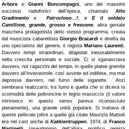
Arbore
e
Gianni Boncompagni
, uno dei massimi
successi radiofonici dell’epoca,
chiamato
Alto
Gradimento
e
Patroclooo…!
; e
E il soldato
Camillone, grande, grosso e frescone
, altra geniale
maschera protagonista dello stesso programma, creata
dal musicista cabarettista
Giorgio Bracardi
e diretta da
uno specialista del genere, il regista
Mariano Laurenti
.
Davvero tempi straordinari, dilapidati inesorabilmente
nella crescita personale e sociale. Ci si sganasciava
davvero, noi ragazzini del tempo, in quelle platee gremite
davvero all’inverosimile, così avvinte ed indifese, ma mai
depresse davvero, nel fumo delle sigarette. Anzi
sembrava realizzarsi, tra fumo e quella che si diceva la
scomodità delle poltroncine in legno massiccio (il valore
intrinseco in questo senso pareva riconosciuto
pienamente), una grande unità popolare. Si trattava di
queste pellicole (oltre a quelle già citate Maurizio Mattioli
era nei cast anche di
Kakkientruppen
, 1974, di
Franco
Martinelli
(pseudonimo dell’allora prolifico regista