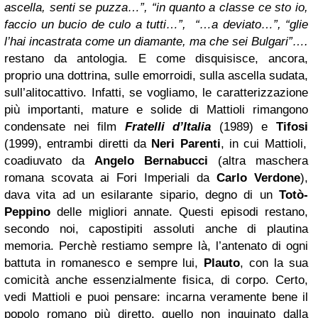
ascella, senti se puzza…”, “in quanto a classe ce sto io,
faccio un bucio de culo a tutti…”, “…a deviato…”, “glie
l’hai incastrata come un diamante, ma che sei Bulgari”….
restano da antologia. E come disquisisce, ancora,
proprio una dottrina, sulle emorroidi, sulla ascella sudata,
sull’alitocattivo. Infatti, se vogliamo, le caratterizzazione
più importanti, mature e solide di Mattioli rimangono
condensate nei film
Fratelli d’Italia
(1989)
e
Tifosi
(1999), entrambi diretti da
Neri Parenti
, in cui Mattioli,
coadiuvato da
Angelo Bernabucci
(altra maschera
romana scovata ai Fori Imperiali da
Carlo Verdone
),
dava vita ad un esilarante sipario, degno di un
Totò-
Peppino
delle migliori annate. Questi episodi restano,
secondo noi, capostipiti assoluti anche di plautina
memoria. Perchè restiamo sempre là, l’antenato di ogni
battuta in romanesco e sempre lui,
Plauto
, con la sua
comicità anche essenzialmente fisica, di corpo. Certo,
vedi Mattioli e puoi pensare: incarna veramente bene il
popolo romano più diretto, quello non inquinato dalla