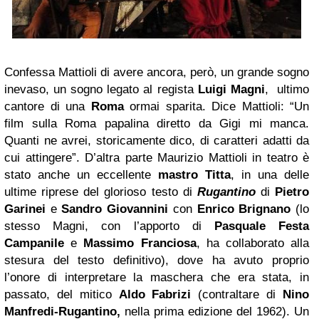
Confessa Mattioli di avere ancora, però, un grande sogno
inevaso, un sogno legato al regista
Luigi Magni
, ultimo
cantore di una
Roma
ormai sparita. Dice Mattioli: “Un
film sulla Roma papalina diretto da Gigi mi manca.
Quanti ne avrei, storicamente dico, di caratteri adatti da
cui attingere”. D’altra parte Maurizio Mattioli in teatro è
stato anche un eccellente
mastro Titta
, in una delle
ultime riprese del glorioso testo di
Rugantino
di
Pietro
Garinei
e
Sandro
Giovannini
con
Enrico Brignano
(lo
stesso Magni, con l’apporto di
Pasquale Festa
Campanile
e
Massimo Franciosa
, ha collaborato alla
stesura del testo definitivo), dove ha avuto proprio
l’onore di interpretare la maschera che era stata, in
passato, del mitico
Aldo Fabrizi
(contraltare di
Nino
Manfredi-Rugantino,
nella prima edizione del 1962). Un