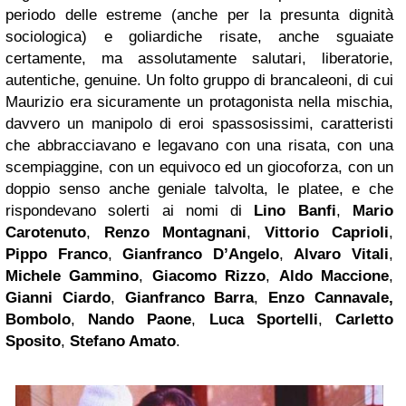
periodo delle estreme (anche per la presunta dignità
sociologica) e goliardiche risate, anche sguaiate
certamente, ma assolutamente salutari, liberatorie,
autentiche, genuine. Un folto gruppo di brancaleoni, di cui
Maurizio era sicuramente un protagonista nella mischia,
davvero un manipolo di eroi spassosissimi, caratteristi
che abbracciavano e legavano con una risata, con una
scempiaggine, con un equivoco ed un giocoforza, con un
doppio senso anche geniale talvolta, le platee, e che
rispondevano solerti ai nomi di
Lino Banfi
,
Mario
Carotenuto
,
Renzo Montagnani
,
Vittorio Caprioli
,
Pippo Franco
,
Gianfranco D’Angelo
,
Alvaro Vitali
,
Michele Gammino
,
Giacomo Rizzo
,
Aldo Maccione
,
Gianni Ciardo
,
Gianfranco Barra
,
Enzo Cannavale,
Bombolo
,
Nando Paone
,
Luca Sportelli
,
Carletto
Sposito
,
Stefano Amato
.