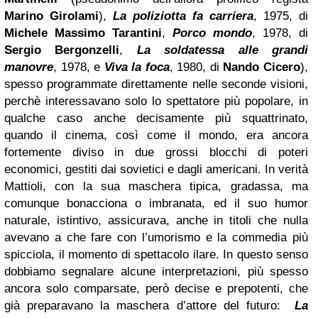
Marino Girolami
),
La poliziotta fa carriera
, 1975, di
Michele Massimo Tarantini
,
Porco mondo
, 1978, di
Sergio Bergonzelli
,
La soldatessa alle grandi
manovre
, 1978, e
Viva la foca
, 1980, di
Nando Cicero
),
spesso programmate direttamente nelle seconde visioni,
perchè interessavano solo lo spettatore più popolare, in
qualche caso anche decisamente più squattrinato,
quando il cinema, così come il mondo, era ancora
fortemente diviso in due grossi blocchi di poteri
economici, gestiti dai sovietici e dagli americani. In verità
Mattioli, con la sua maschera tipica, gradassa, ma
comunque bonacciona o imbranata, ed il suo humor
naturale, istintivo, assicurava, anche in titoli che nulla
avevano a che fare con l’umorismo e la commedia più
spicciola, il momento di spettacolo ilare. In questo senso
dobbiamo segnalare alcune interpretazioni, più spesso
ancora solo comparsate, però decise e prepotenti, che
già preparavano la maschera d’attore del futuro:
La