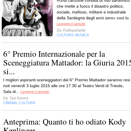
«Una canzone condita di riso sardonico
che mette a fuoco il disastro politico,
sociale, mafioso, militare e industriale
della Sardegna degli anni zero» così lo..
Leggere il seguito
Da
Fraltoparlante
CULTURA
MUSICA
,
6° Premio Internazionale per la
Sceneggiatura Mattador: la Giuria 201
si...
I migliori aspiranti sceneggiatori del 6° Premio Mattador saranno resi
noti venerdì 3 luglio 2015 alle ore 17.30 al Teatro Verdi di Trieste,
Sala di...
Leggere il seguito
Da
Taxi Drivers
CINEMA
CULTURA
,
Anteprima: Quanto ti ho odiato Kody
Keplinger