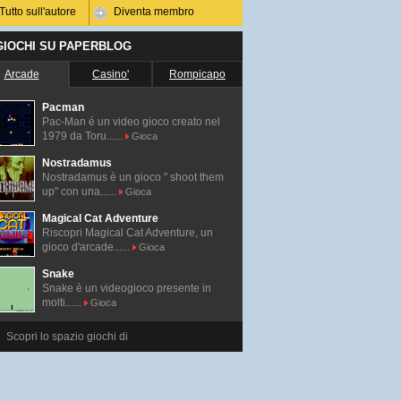
Tutto sull'autore
Diventa membro
 GIOCHI SU PAPERBLOG
Arcade
Casino'
Rompicapo
Pacman
Pac-Man é un video gioco creato nel
1979 da Toru......
Gioca
Nostradamus
Nostradamus è un gioco " shoot them
up" con una......
Gioca
Magical Cat Adventure
Riscopri Magical Cat Adventure, un
gioco d'arcade......
Gioca
Snake
Snake è un videogioco presente in
molti......
Gioca
Scopri lo spazio giochi di