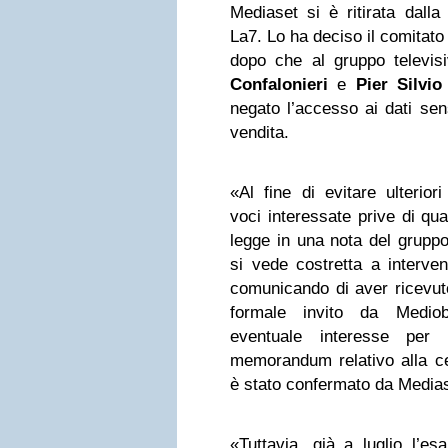
Mediaset si è ritirata dalla
La7. Lo ha deciso il comitato
dopo che al gruppo televis
Confalonieri
e
Pier Silvio
negato l’accesso ai dati sens
vendita.
«Al fine di evitare ulterior
voci interessate prive di qu
legge in una nota del gruppo
si vede costretta a interve
comunicando di aver ricevut
formale invito da Medio
eventuale interesse per o
memorandum relativo alla ce
è stato confermato da Medias
«Tuttavia, già a luglio l’es