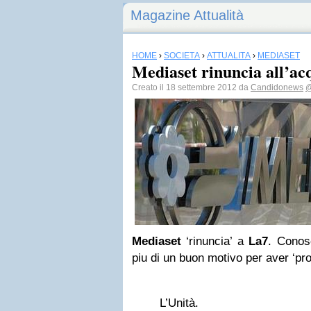
Magazine Attualità
HOME
›
SOCIETÀ
›
ATTUALITÀ
›
MEDIASET
Mediaset rinuncia all’ac
Creato il 18 settembre 2012 da
Candidonews
@
Mediaset
‘rinuncia’ a
La7
. Conos
piu di un buon motivo per aver ‘pro
L’Unità.