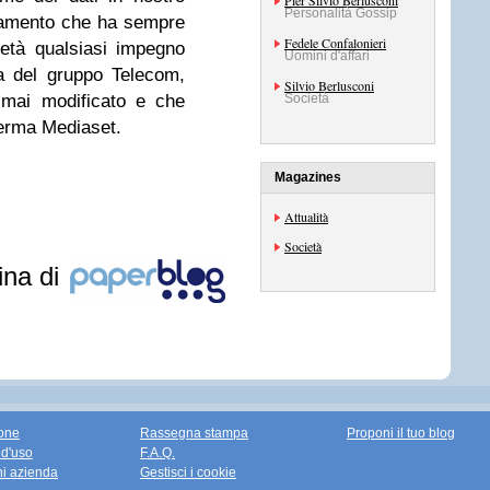
Pier Silvio Berlusconi
Personalità Gossip
ntamento che ha sempre
Fedele Confalonieri
ietà qualsiasi impegno
Uomini d'affari
ta del gruppo Telecom,
Silvio Berlusconi
 mai modificato e che
Società
ferma Mediaset.
Magazines
Attualità
Società
ina di
one
Rassegna stampa
Proponi il tuo blog
 d'uso
F.A.Q.
ni azienda
Gestisci i cookie