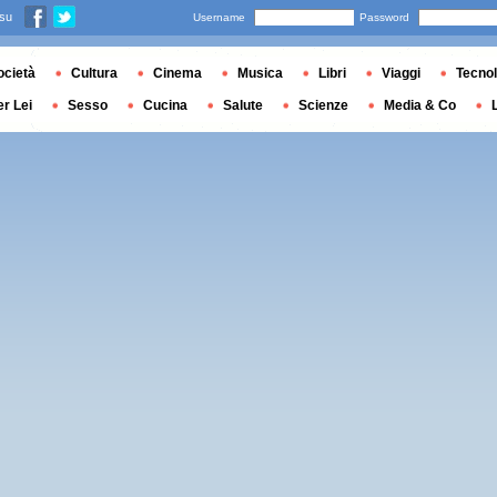
 su
Username
Password
ocietà
Cultura
Cinema
Musica
Libri
Viaggi
Tecnol
er Lei
Sesso
Cucina
Salute
Scienze
Media & Co