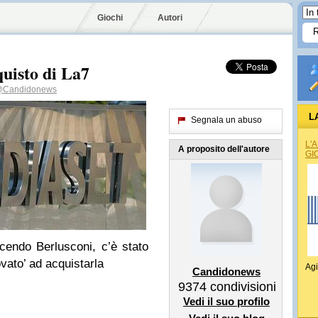
Giochi
Autori
quisto di La7
Candidonews
L
Segnala un abuso
L'
A proposito dell'autore
GI
cendo Berlusconi, c’è stato
vato’ ad acquistarla
Agi
Candidonews
9374
condivisioni
Vedi il suo profilo