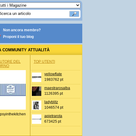
Non ancora membro?
Proponi il tuo blog
A COMMUNITY ATTUALITÀ
AUTORE DEL
TOP UTENTI
ORNO
yellowflate
1983762 pt
maestrarosalba
1126395 pt
ladyblitz
1046574 pt
psyinthekitchen
apietrarota
673425 pt