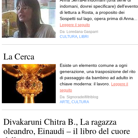
Anna SerraAll'indomani (una serie di
indomani, dovrei specificare) dell'evento
di lettura a Rosta, a proposito dei
Sospetti sul lago, opera prima di Anna...
Leggere il seguito
Da
Loredana Gasparri
CULTURA
LIBRI
,
La Cerca
Esiste un elemento comune a ogni
generazione, una trasposizione del rito
di passaggio da bambino ad adulto in
chiave moderna: il lavoro.
Leggere il
seguito
Da
Signoradeifiltriblog
ARTE
CULTURA
,
Divakaruni Chitra B., La ragazza
oleandro, Einaudi – il libro del cuore