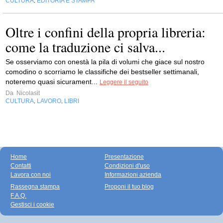
CULTURA
EDITORIA E STAMPA
,
Oltre i confini della propria libreria:
come la traduzione ci salva...
Se osserviamo con onestà la pila di volumi che giace sul nostro
comodino o scorriamo le classifiche dei bestseller settimanali,
noteremo quasi sicurament...
Leggere il seguito
Da
Nicolasit
CULTURA
LAVORO
LIBRI
,
,
Home
Presentazione
Contatti
Condizioni d'uso
Lavora con noi
Informazioni azienda
Rassegna stampa
Proponi il tuo blog
F.A.Q.
Gestisci i cookie