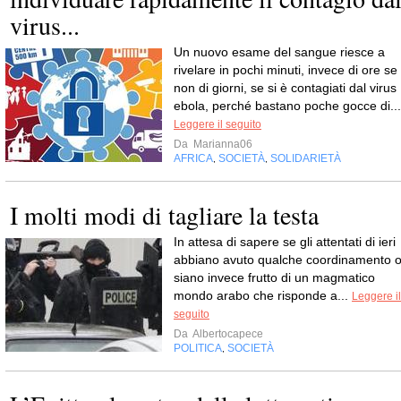
virus...
Un nuovo esame del sangue riesce a
rivelare in pochi minuti, invece di ore se
non di giorni, se si è contagiati dal virus
ebola, perché bastano poche gocce di...
Leggere il seguito
Da
Marianna06
AFRICA
SOCIETÀ
SOLIDARIETÀ
,
,
I molti modi di tagliare la testa
In attesa di sapere se gli attentati di ieri
abbiano avuto qualche coordinamento 
siano invece frutto di un magmatico
mondo arabo che risponde a...
Leggere il
seguito
Da
Albertocapece
POLITICA
SOCIETÀ
,