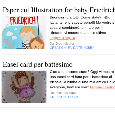
Paper cut Illustration for baby Friedric
Buongiorno a tutti! Come state? :)))Io
latitante, e lo sapete bene!!! Ma vedrete
cosa vi combinerò, prima o poi!!!
;)Intanto vi mostro una delle ultime...
Leggere il seguito
Da
Giochidicarta
CREAZIONI
FAI DA TE
HOBBY
,
,
Easel card per battesimo
Ciao a tutti, come state? Oggi vi mostro
una easel card fatta per il battesimo di
Alessia, la bimba di una mia amica.Hell
everyone, how are you?
Leggere il seguit
Da
Scripposcrappo
CREAZIONI
HOBBY
,