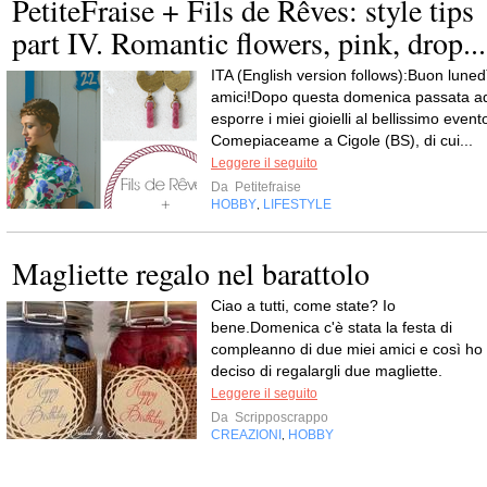
PetiteFraise + Fils de Rêves: style tips
part IV. Romantic flowers, pink, drop...
ITA (English version follows):Buon luned
amici!Dopo questa domenica passata a
esporre i miei gioielli al bellissimo event
Comepiaceame a Cigole (BS), di cui...
Leggere il seguito
Da
Petitefraise
HOBBY
LIFESTYLE
,
Magliette regalo nel barattolo
Ciao a tutti, come state? Io
bene.Domenica c'è stata la festa di
compleanno di due miei amici e così ho
deciso di regalargli due magliette.
Leggere il seguito
Da
Scripposcrappo
CREAZIONI
HOBBY
,