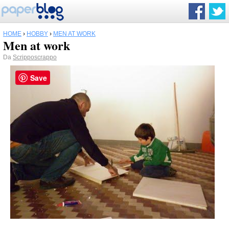
HOME
›
HOBBY
›
MEN AT WORK
Men at work
Da
Scripposcrappo
Save