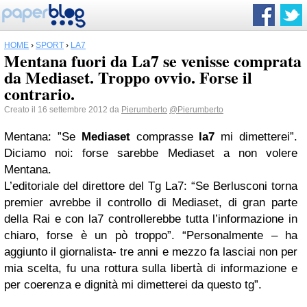
HOME
›
SPORT
›
LA7
Mentana fuori da La7 se venisse comprata
da Mediaset. Troppo ovvio. Forse il
contrario.
Creato il 16 settembre 2012 da
Pierumberto
@Pierumberto
Mentana: ”Se
Mediaset
comprasse
la7
mi dimetterei”.
Diciamo noi: forse sarebbe Mediaset a non volere
Mentana.
L’editoriale del direttore del Tg La7: “Se Berlusconi torna
premier avrebbe il controllo di Mediaset, di gran parte
della Rai e con la7 controllerebbe tutta l’informazione in
chiaro, forse è un pò troppo”. “Personalmente – ha
aggiunto il giornalista- tre anni e mezzo fa lasciai non per
mia scelta, fu una rottura sulla libertà di informazione e
per coerenza e dignità mi dimetterei da questo tg”.