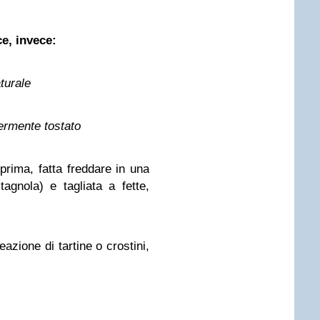
ce, invece:
turale
germente tostato
 prima, fatta freddare in una
agnola) e tagliata a fette,
azione di tartine o crostini,