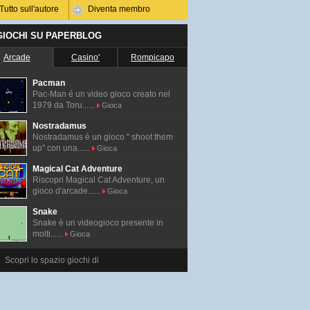
Tutto sull'autore
Diventa membro
 GIOCHI SU PAPERBLOG
Arcade
Casino'
Rompicapo
Pacman
Pac-Man é un video gioco creato nel
1979 da Toru......
Gioca
Nostradamus
Nostradamus è un gioco " shoot them
up" con una......
Gioca
Magical Cat Adventure
Riscopri Magical Cat Adventure, un
gioco d'arcade......
Gioca
Snake
Snake è un videogioco presente in
molti......
Gioca
Scopri lo spazio giochi di