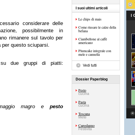
I suoi ultimi articoli
I
Le chips di mais
cessario considerare delle
Come riusare le calze della
azione, possibilmente in
befana
ano rimanere sul tavolo per
Ciambellone al caffè
americano
per questo sciuparsi.
Plumcake integrale con
mele e cannella
su due gruppi di piatti:
Vedi tutti
Dossier Paperblog
Pesto
cucina
Pasta
cucina
maggio magro e
pesto
Toscana
Mete
Capodanno
Festività