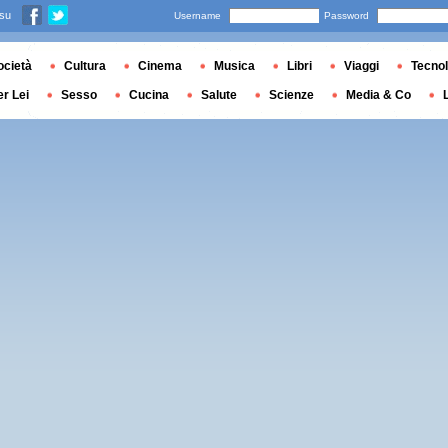
 su
Username
Password
ocietà
Cultura
Cinema
Musica
Libri
Viaggi
Tecnol
er Lei
Sesso
Cucina
Salute
Scienze
Media & Co