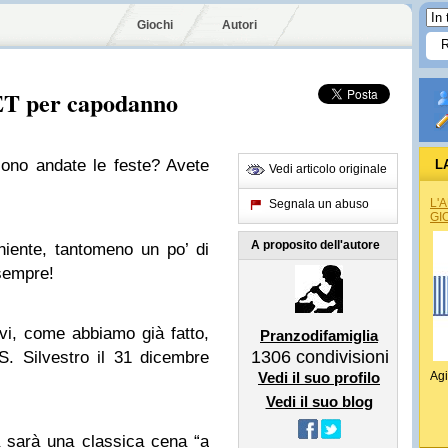
Giochi
Autori
T per capodanno
sono andate le feste? Avete
L
Vedi articolo originale
L'
Segnala un abuso
GI
A proposito dell'autore
iente, tantomeno un po’ di
 sempre!
rvi, come abbiamo già fatto,
Pranzodifamiglia
1306
condivisioni
S. Silvestro il 31 dicembre
Vedi il suo profilo
Agi
Vedi il suo blog
a sarà una classica cena “a