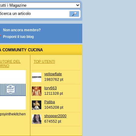
Non ancora membro?
Proponi il tuo blog
A COMMUNITY CUCINA
AUTORE DEL
TOP UTENTI
ORNO
yellowflate
1983762 pt
lory663
1211328 pt
Patiba
1045208 pt
psyinthekitchen
shopper2000
674552 pt