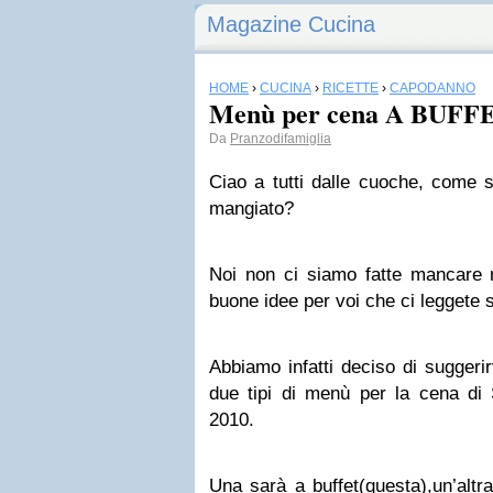
Magazine Cucina
HOME
›
CUCINA
›
RICETTE
›
CAPODANNO
Menù per cena A BUFFE
Da
Pranzodifamiglia
Ciao a tutti dalle cuoche, come 
mangiato?
Noi non ci siamo fatte mancare n
buone idee per voi che ci leggete
Abbiamo infatti deciso di suggeri
due tipi di menù per la cena di 
2010.
Una sarà a buffet(questa),un’altr