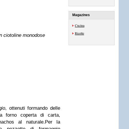
Magazines
Cucina
Ricette
in ciotoline monodose
gio
, ottenuti formando delle
a forno coperta di carta,
chos al naturale.Per la
he pezzetto di formaggio