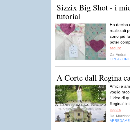
Sizzix Big Shot - i mie
tutorial
Ho deciso d
realizzati
sono più fa
poter comp
seguito
Da
Andrai
CREAZIONI
A Corte dall Regina ca
Amici e ami
voglio racc
l' idea di 
Regina" in
seguito
Da
Marziaso
ARREDAME