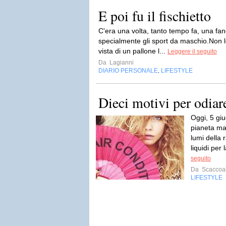
E poi fu il fischietto
C'era una volta, tanto tempo fa, una fanc
specialmente gli sport da maschio.Non le
vista di un pallone l...
Leggere il seguito
Da
Lagianni
DIARIO PERSONALE
LIFESTYLE
,
Dieci motivi per odiare 
Oggi, 5 gi
pianeta ma
lumi della 
liquidi per
seguito
Da
Scaccoal
LIFESTYLE