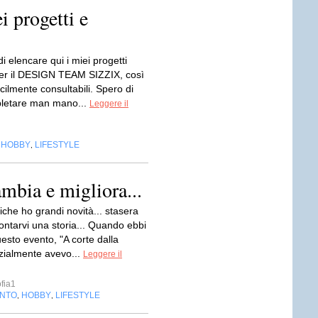
i progetti e
i elencare qui i miei progetti
 per il DESIGN TEAM SIZZIX, così
cilmente consultabili. Spero di
letare man mano...
Leggere il
HOBBY
LIFESTYLE
,
,
mbia e migliora...
che ho grandi novità... stasera
ontarvi una storia... Quando ebbi
questo evento, "A corte dalla
izialmente avevo...
Leggere il
fia1
NTO
HOBBY
LIFESTYLE
,
,