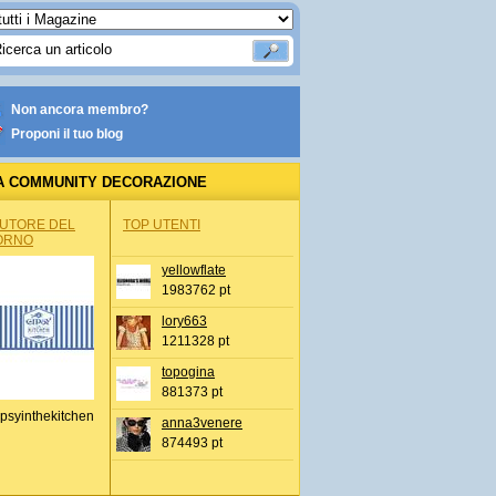
Non ancora membro?
Proponi il tuo blog
A COMMUNITY DECORAZIONE
AUTORE DEL
TOP UTENTI
ORNO
yellowflate
1983762 pt
lory663
1211328 pt
topogina
881373 pt
psyinthekitchen
anna3venere
874493 pt