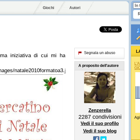
Giochi
Autori
L
Segnala un abuso
ima iniziativa di cui mi ha
L'
A proposito dell'autore
GI
/images/natale2010formatoa3.jpg
Zenzerella
2287
condivisioni
Agi
Vedi il suo profilo
Vedi il suo blog