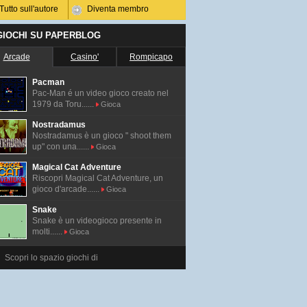
Tutto sull'autore
Diventa membro
 GIOCHI SU PAPERBLOG
Arcade
Casino'
Rompicapo
Pacman
Pac-Man é un video gioco creato nel
1979 da Toru......
Gioca
Nostradamus
Nostradamus è un gioco " shoot them
up" con una......
Gioca
Magical Cat Adventure
Riscopri Magical Cat Adventure, un
gioco d'arcade......
Gioca
Snake
Snake è un videogioco presente in
molti......
Gioca
Scopri lo spazio giochi di