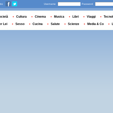
 su
Username
Password
ocietà
Cultura
Cinema
Musica
Libri
Viaggi
Tecnol
er Lei
Sesso
Cucina
Salute
Scienze
Media & Co