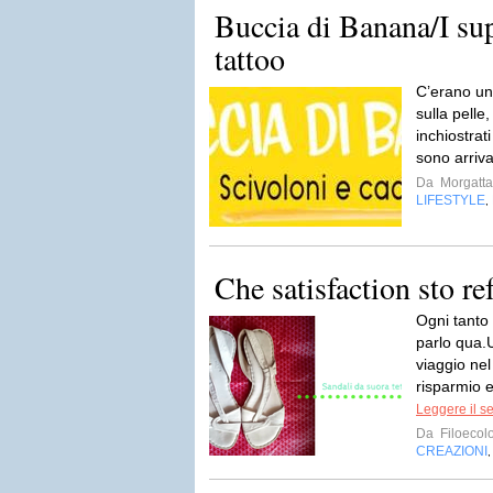
Buccia di Banana/I sup
tattoo
C’erano una
sulla pelle,
inchiostrat
sono arrivat
Da
Morgatta
LIFESTYLE
,
Che satisfaction sto re
Ogni tanto 
parlo qua.
viaggio nel
risparmio e
Leggere il s
Da
Filoecolo
CREAZIONI