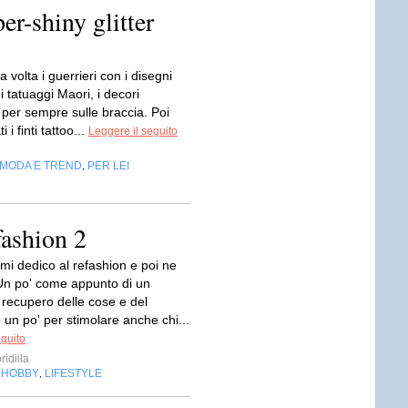
er-shiny glitter
 volta i guerrieri con i disegni
 i tatuaggi Maori, i decori
i per sempre sulle braccia. Poi
i i finti tattoo...
Leggere il seguito
MODA E TREND
PER LEI
,
fashion 2
mi dedico al refashion e poi ne
Un po' come appunto di un
 recupero delle cose e del
 un po' per stimolare anche chi...
eguito
ridiila
HOBBY
LIFESTYLE
,
,