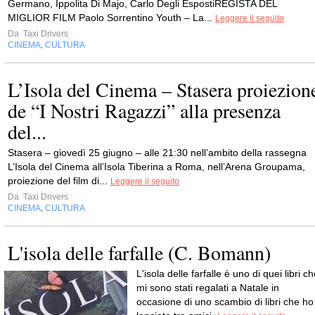
Germano, Ippolita Di Majo, Carlo Degli EspostiREGISTA DEL
MIGLIOR FILM Paolo Sorrentino Youth – La...
Leggere il seguito
Da
Taxi Drivers
CINEMA
CULTURA
,
L’Isola del Cinema – Stasera proiezion
de “I Nostri Ragazzi” alla presenza
del...
Stasera – giovedì 25 giugno – alle 21:30 nell’ambito della rassegna
L’Isola del Cinema all’Isola Tiberina a Roma, nell’Arena Groupama,
proiezione del film di...
Leggere il seguito
Da
Taxi Drivers
CINEMA
CULTURA
,
L'isola delle farfalle (C. Bomann)
L'isola delle farfalle è uno di quei libri c
mi sono stati regalati a Natale in
occasione di uno scambio di libri che ho