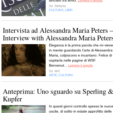
lanciato tra amici.
Leggere il seguito
Da
Stefania
CULTURA
LIBRI
,
Intervista ad Alessandra Maria Peters 
Interview with Alessandra Maria Peter
Eleganza è la prima parola che mi viene
in mente guardando l’arte di Alessandra
Maria, colpiscono e incantano. Felice di
ospitarla nelle pagine di WSF.
Benvenut...
Leggere il seguito
Da
Wsf
ARTE
CULTURA
,
Anteprima: Uno sguardo su Sperling 
Kupfer
In questi giorni controllo spesso le nuov
uscite, di solito in estate approfitto delle