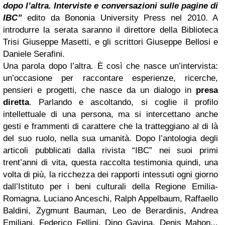
dopo l’altra. Interviste e conversazioni sulle pagine di
IBC”
edito da Bononia University Press nel 2010. A
introdurre la serata saranno il direttore della Biblioteca
Trisi Giuseppe Masetti, e gli scrittori Giuseppe Bellosi e
Daniele Serafini.
Una parola dopo l’altra. È così che nasce un’intervista:
un’occasione per raccontare esperienze, ricerche,
pensieri e progetti, che nasce da un dialogo in
presa
diretta
. Parlando e ascoltando, si coglie il profilo
intellettuale di una persona, ma si intercettano anche
gesti e frammenti di carattere che la tratteggiano al di là
del suo ruolo, nella sua umanità. Dopo l’antologia degli
articoli pubblicati dalla rivista “IBC” nei suoi primi
trent’anni di vita, questa raccolta testimonia quindi, una
volta di più, la ricchezza dei rapporti intessuti ogni giorno
dall’Istituto per i beni culturali della Regione Emilia-
Romagna. Luciano Anceschi, Ralph Appelbaum, Raffaello
Baldini, Zygmunt Bauman, Leo de Berardinis, Andrea
Emiliani, Federico Fellini, Dino Gavina, Denis Mahon...