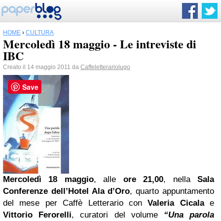
HOME
›
CULTURA
Mercoledì 18 maggio - Le intreviste di
IBC
Creato il 14 maggio 2011 da
Caffeletterariolugo
Save
Mercoledì 18 maggio
, alle
ore 21,00
, nella
Sala
Conferenze dell’Hotel Ala d’Oro
, quarto appuntamento
del mese per Caffè Letterario con
Valeria Cicala
e
Vittorio Ferorelli
, curatori del volume
“Una parola