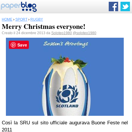
HOME
›
SPORT
›
RUGBY
Merry Christmas everyone!
Creato il 24 dicembre 2013 da
Soloteo1980
@soloteo1980
Save
Così la SRU sul sito ufficiale augurava Buone Feste nel
2011