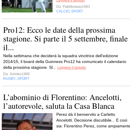
Leggere il seguito
Da
Pablitosway1983
CALCIO
SPORT
,
Pro12: Ecco le date della prossima
stagione. Si parte il 5 settembre, finale
il...
Nella settimana che deciderà la squadra vincitrice dell'edizione
2014/15, il board della Guinness Pro12 ha comunicato il calendario
della prossima stagione. SI...
Leggere il seguito
Da
Soloteo1980
RUGBY
SPORT
,
L’abominio di Florentino: Ancelotti,
l’autorevole, saluta la Casa Blanca
Perez dà il benservito a Carletto
Ancelotti. Decisione discutibile... E così
sia: Florentino Perez, come ampiament