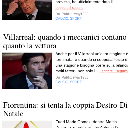
previsto, ha ufficialmente dato il...
Leggere il seguito
Da
Pablitosway1983
CALCIO
SPORT
,
Villarreal: quando i meccanici contano
quanto la vettura
Anche per il Villarreal un'altra stagione 
terminata, e quando si soppesa l'esito d
una stagione bisogna porre sulla bilanci
molti fattori: non solo i...
Leggere il seguito
Da
Pablitosway1983
CALCIO
SPORT
,
Fiorentina: si tenta la coppia Destro-Di
Natale
Fuori Mario Gomez: dentro Mattia
Destro e, magari, anche Antonio Di