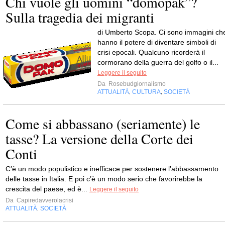
Chi vuole gli uomini “domopak”?
Sulla tragedia dei migranti
di Umberto Scopa. Ci sono immagini ch
hanno il potere di diventare simboli di
crisi epocali. Qualcuno ricorderà il
cormorano della guerra del golfo o il...
Leggere il seguito
Da
Rosebudgiornalismo
ATTUALITÀ
CULTURA
SOCIETÀ
,
,
Come si abbassano (seriamente) le
tasse? La versione della Corte dei
Conti
C’è un modo populistico e inefficace per sostenere l’abbassamento
delle tasse in Italia. E poi c’è un modo serio che favorirebbe la
crescita del paese, ed è...
Leggere il seguito
Da
Capiredavverolacrisi
ATTUALITÀ
SOCIETÀ
,