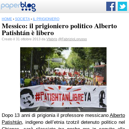
HOME
›
SOCIETÀ
›
IL PRIGIONIERO
Messico: il prigioniero politico Alberto
Patishtán è libero
Creato il 31 ottobre 2013 da
Vfabris
@FabrizioLorusso
Dopo 13 anni di prigionia il professore messicano
Alberto
Patishtán
, indigeno dell’etnia tzotzil detenuto politico nel