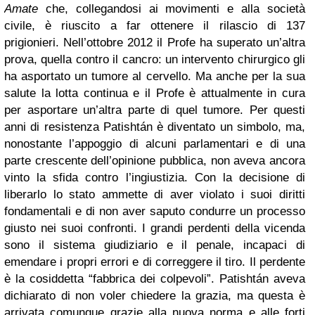
Amate
che, collegandosi ai movimenti e alla società
civile, è riuscito a far ottenere il rilascio di 137
prigionieri. Nell’ottobre 2012 il Profe ha superato un’altra
prova, quella contro il cancro: un intervento chirurgico gli
ha asportato un tumore al cervello. Ma anche per la sua
salute la lotta continua e il Profe è attualmente in cura
per asportare un’altra parte di quel tumore. Per questi
anni di resistenza Patishtán è diventato un simbolo, ma,
nonostante l’appoggio di alcuni parlamentari e di una
parte crescente dell’opinione pubblica, non aveva ancora
vinto la sfida contro l’ingiustizia. Con la decisione di
liberarlo lo stato ammette di aver violato i suoi diritti
fondamentali e di non aver saputo condurre un processo
giusto nei suoi confronti. I grandi perdenti della vicenda
sono il sistema giudiziario e il penale, incapaci di
emendare i propri errori e di correggere il tiro. Il perdente
è la cosiddetta “fabbrica dei colpevoli”. Patishtán aveva
dichiarato di non voler chiedere la grazia, ma questa è
arrivata comunque grazie alla nuova norma e alle forti