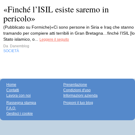
«Finché l’ISIL esiste saremo in
pericolo»
(Pubblicato su Formiche)«Ci sono persone in Siria e Iraq che stanno
tramando per compiere atti terribili in Gran Bretagna…finché l’ISIL [lo
Stato islamico, o...
Leggere il seguito
Da
Danemblog
SOCIETÀ
Home
Presentazione
Contatti
Condizioni d'uso
Lavora con noi
Informazioni azienda
Rassegna stampa
Proponi il tuo blog
F.A.Q.
Gestisci i cookie