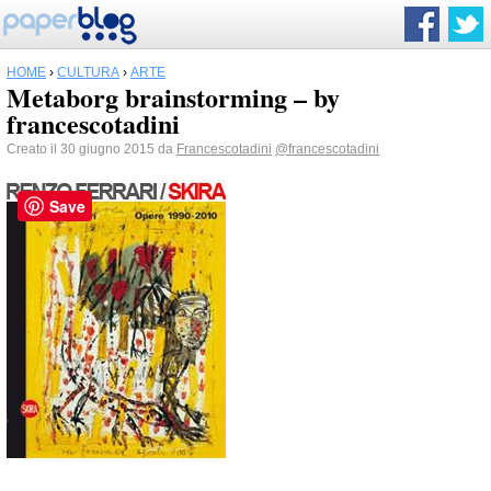
HOME
›
CULTURA
›
ARTE
Metaborg brainstorming – by
francescotadini
Creato il 30 giugno 2015 da
Francescotadini
@francescotadini
Save