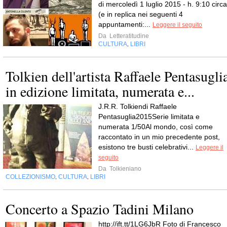
di mercoledì 1 luglio 2015 - h. 9:10 circa
(e in replica nei seguenti 4
appuntamenti:...
Leggere il seguito
Da
Letteratitudine
CULTURA
LIBRI
,
Tolkien dell'artista Raffaele Pentasugli
in edizione limitata, numerata e...
J.R.R. Tolkiendi Raffaele
Pentasuglia2015Serie limitata e
numerata 1/50Al mondo, così come
raccontato in un mio precedente post,
esistono tre busti celebrativi...
Leggere il
seguito
Da
Tolkieniano
COLLEZIONISMO
CULTURA
LIBRI
,
,
Concerto a Spazio Tadini Milano
http://ift.tt/1LG6JbR Foto di Francesco