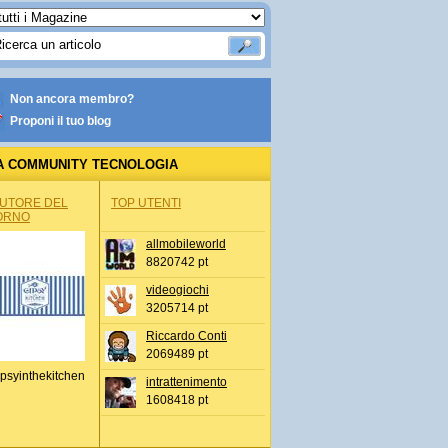
Non ancora membro?
Proponi il tuo blog
A COMMUNITY TECNOLOGIA
AUTORE DEL
TOP UTENTI
ORNO
allmobileworld
8820742 pt
videogiochi
3205714 pt
Riccardo Conti
2069489 pt
psyinthekitchen
intrattenimento
1608418 pt