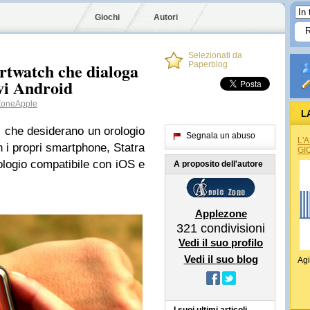
Giochi
Autori
Selezionati da
twatch che dialoga
Paperblog
ivi Android
oneApple
L
i che desiderano un orologio
Segnala un abuso
L'
n i propri smartphone, Statra
GI
ologio compatibile con iOS e
A proposito dell'autore
Applezone
321
condivisioni
Vedi il suo profilo
Vedi il suo blog
Agi