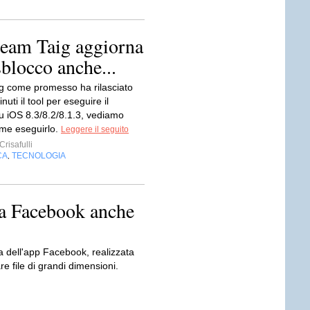
 team Taig aggiorna
sblocco anche...
ig come promesso ha rilasciato
uti il tool per eseguire il
su iOS 8.3/8.2/8.1.3, vediamo
me eseguirlo.
Leggere il seguito
risafulli
CA
TECNOLOGIA
,
 a Facebook anche
a dell'app Facebook, realizzata
re file di grandi dimensioni.