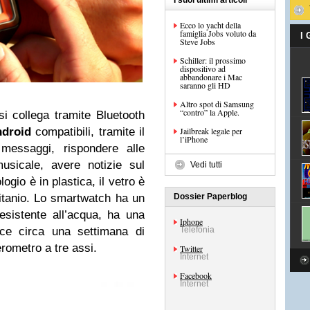
I suoi ultimi articoli
Ecco lo yacht della
famiglia Jobs voluto da
I
Steve Jobs
Schiller: il prossimo
dispositivo ad
abbandonare i Mac
saranno gli HD
Altro spot di Samsung
“contro” la Apple.
i collega tramite Bluetooth
droid
compatibili, tramite il
Jailbreak legale per
l’iPhone
 messaggi, rispondere alle
musicale, avere notizie sul
Vedi tutti
ogio è in plastica, il vetro è
titanio. Lo smartwatch ha un
Dossier Paperblog
sistente all’acqua, ha una
Iphone
isce circa una settimana di
Telefonia
rometro a tre assi.
Twitter
Internet
Facebook
Internet