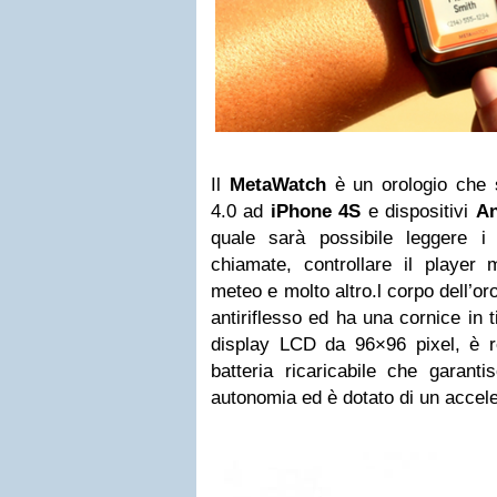
Il
MetaWatch
è un orologio che s
4.0 ad
iPhone 4S
e dispositivi
An
quale sarà possibile leggere i
chiamate, controllare il player 
meteo e molto altro.l corpo dell’orol
antiriflesso ed ha una cornice in 
display LCD da 96×96 pixel, è re
batteria ricaricabile che garant
autonomia ed è dotato di un accele