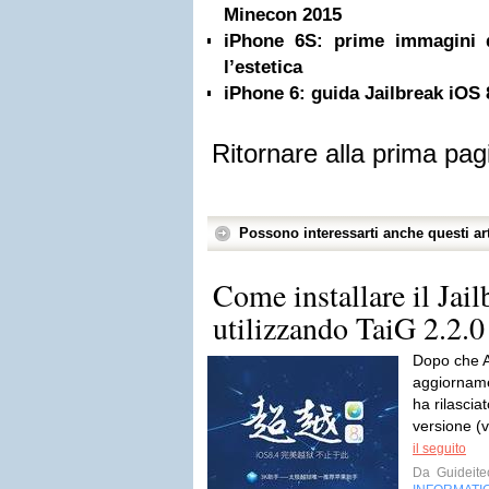
Minecon 2015
iPhone 6S: prime immagini 
l’estetica
iPhone 6: guida Jailbreak iOS 
Ritornare alla prima pag
Possono interessarti anche questi art
Come installare il Jai
utilizzando TaiG 2.2.0
Dopo che Ap
aggiorname
ha rilasci
versione (v
il seguito
Da
Guideite