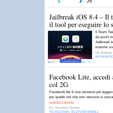
Jailbreak iOS 8.4 – Il
il tool per eseguire lo 
Il Team Ta
da pochi min
Jailbreak 
insieme co
Da
Roberto C
INFORMATI
Facebook Lite, accedi
col 2G
Facebook lite è una versione più legger
per quelle reti che non riescono a carica
Leggere il seguito
Da
Vincenzo Camuso
TECNOLOGIA
TELEFONIA MOBILE
,