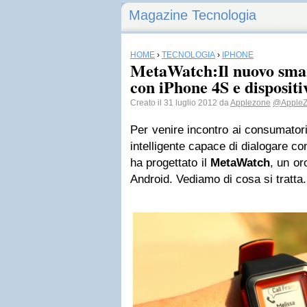
Magazine Tecnologia
HOME
›
TECNOLOGIA
›
IPHONE
MetaWatch:Il nuovo smar
con iPhone 4S e disposit
Creato il 31 luglio 2012 da
Applezone
@AppleZ
Per venire incontro ai consumator
intelligente capace di dialogare co
ha progettato il
MetaWatch
, un or
Android. Vediamo di cosa si tratta.