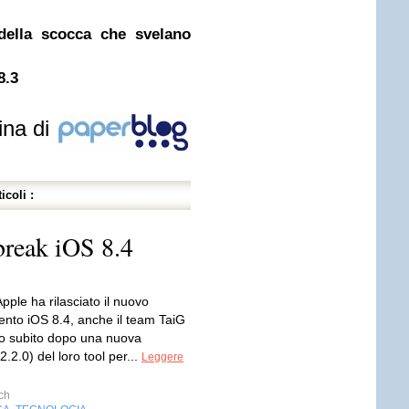
della scocca che svelano
8.3
ina di
icoli :
lbreak iOS 8.4
ple ha rilasciato il nuovo
nto iOS 8.4, anche il team TaiG
ato subito dopo una nuova
2.2.0) del loro tool per...
Leggere
ch