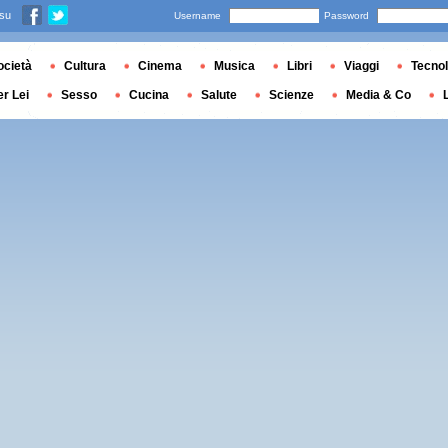
 su
Username
Password
ocietà
Cultura
Cinema
Musica
Libri
Viaggi
Tecnol
er Lei
Sesso
Cucina
Salute
Scienze
Media & Co