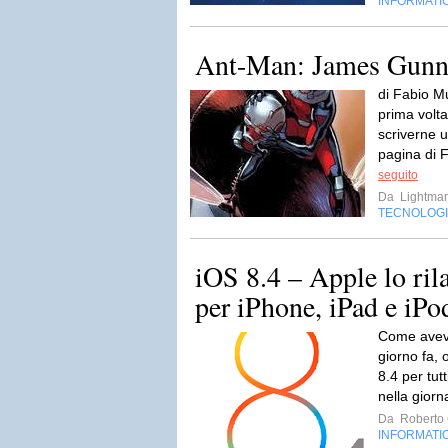
INFORMATI
Ant-Man: James Gunn e
di Fabio M
prima volta
scriverne u
pagina di 
seguito
Da
Lightma
TECNOLOG
iOS 8.4 – Apple lo rila
per iPhone, iPad e iPo
Come avev
giorno fa, 
8.4 per tutt
nella giorn
Da
Roberto C
INFORMATI