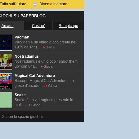
Tutto sull'autore
Diventa membro
 GIOCHI SU PAPERBLOG
Arcade
Casino'
Rompicapo
Pacman
Pac-Man é un video gioco creato nel
1979 da Toru......
Gioca
Nostradamus
Nostradamus è un gioco " shoot them
up" con una......
Gioca
Magical Cat Adventure
Riscopri Magical Cat Adventure, un
gioco d'arcade......
Gioca
Snake
Snake è un videogioco presente in
molti......
Gioca
Scopri lo spazio giochi di