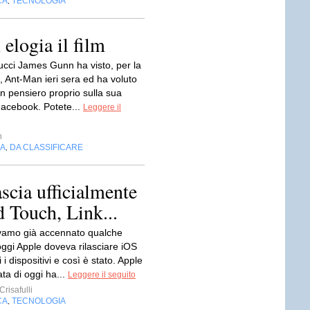
CA
TECNOLOGIA
,
logia il film
ucci James Gunn ha visto, per la
, Ant-Man ieri sera ed ha voluto
n pensiero proprio sulla sua
Facebook. Potete...
Leggere il
n
IA
DA CLASSIFICARE
,
scia ufficialmente
d Touch, Link...
amo già accennato qualche
oggi Apple doveva rilasciare iOS
i i dispositivi e così è stato. Apple
ata di oggi ha...
Leggere il seguito
risafulli
CA
TECNOLOGIA
,