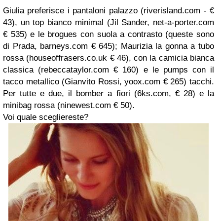
Giulia preferisce i pantaloni palazzo (riverisland.com - €
43), un top bianco minimal (Jil Sander, net-a-porter.com
€ 535) e le brogues con suola a contrasto (queste sono
di Prada, barneys.com € 645); Maurizia la gonna a tubo
rossa (houseoffrasers.co.uk € 46), con la camicia bianca
classica (rebeccataylor.com € 160) e le pumps con il
tacco metallico (Gianvito Rossi, yoox.com € 265) tacchi.
Per tutte e due, il bomber a fiori (6ks.com, € 28) e la
minibag rossa (ninewest.com € 50).
Voi quale scegliereste?