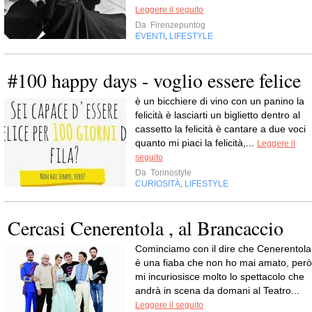
Leggere il seguito
Da
Firenzepuntog
EVENTI
LIFESTYLE
,
#100 happy days - voglio essere felice
è un bicchiere di vino con un panino la
felicità è lasciarti un biglietto dentro al
cassetto la felicità è cantare a due voci
quanto mi piaci la felicità,...
Leggere il
seguito
Da
Torinostyle
CURIOSITÀ
LIFESTYLE
,
Cercasi Cenerentola , al Brancaccio
Cominciamo con il dire che Cenerentola
è una fiaba che non ho mai amato, però
mi incuriosisce molto lo spettacolo che
andrà in scena da domani al Teatro...
Leggere il seguito