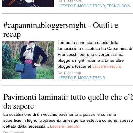
Da
Eleeenoire
LIFESTYLE
MODA E TREND
TECNOLOGIA
,
,
#capanninabloggersnight - Outfit e
recap
Tempo fa sono stata ospite della
famosissima discoteca La Capannina di
Franceschi per una divertentissima
bloggers night insieme a tante altre
bloggers toscane!
Leggere il seguito
Da
Eleonorap
LIFESTYLE
MODA E TREND
,
Pavimenti laminati: tutto quello che c’
da sapere
La sostituzione di un vecchio pavimento a piastrelle con una
superficie in legno rappresenta un'esigenza estetica comune, spesso
dettata dalla necessità...
Leggere il seguito