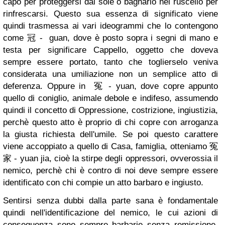
capo per proteggersi dal sole o bagnarlo nel ruscello per
rinfrescarsi. Questo sua essenza di significato viene
quindi trasmessa ai vari ideogrammi che lo contengono
come
冠 -
guan, dove è posto sopra i segni di mano e
testa per significare Cappello, oggetto che doveva
sempre essere portato, tanto che toglierselo veniva
considerata una umiliazione non un semplice atto di
deferenza. Oppure in
冤 - yuan, dove copre appunto
quello di coniglio, animale debole e indifeso, assumendo
quindi il concetto di Oppressione, costrizione, ingiustizia,
perchè questo atto è proprio di chi copre con arroganza
la giusta richiesta dell'umile. Se poi questo carattere
viene accoppiato a quello di Casa, famiglia, otteniamo
冤
家 -
yuan jia, cioè la stirpe degli oppressori, ovverossia il
nemico, perchè chi è contro di noi deve sempre essere
identificato con chi compie un atto barbaro e ingiusto.
Sentirsi senza dubbi dalla parte sana è fondamentale
quindi nell'identificazione del nemico, le cui azioni di
conseguenza sono sempre barbarie senza remissione,