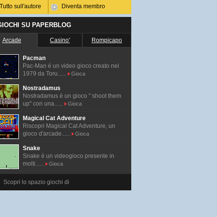
Tutto sull'autore
Diventa membro
 GIOCHI SU PAPERBLOG
Arcade
Casino'
Rompicapo
Pacman
Pac-Man é un video gioco creato nel
1979 da Toru......
Gioca
Nostradamus
Nostradamus è un gioco " shoot them
up" con una......
Gioca
Magical Cat Adventure
Riscopri Magical Cat Adventure, un
gioco d'arcade......
Gioca
Snake
Snake è un videogioco presente in
molti......
Gioca
Scopri lo spazio giochi di