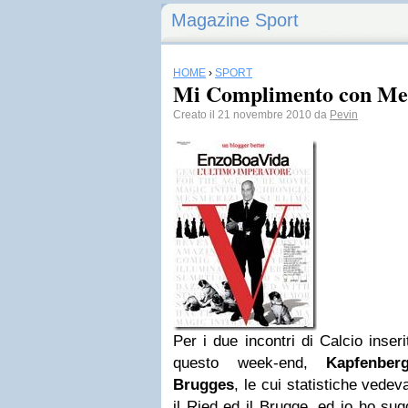
Magazine Sport
HOME
›
SPORT
Mi Complimento con Me 
Creato il 21 novembre 2010 da
Pevin
Per i due incontri di Calcio inseri
questo week-end,
Kapfenberg
Brugges
, le cui statistiche vede
il Ried ed il Brugge, ed io ho sug