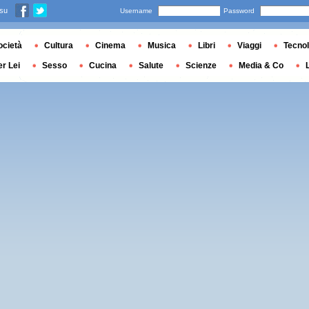
 su
Username
Password
ocietà
Cultura
Cinema
Musica
Libri
Viaggi
Tecnol
er Lei
Sesso
Cucina
Salute
Scienze
Media & Co