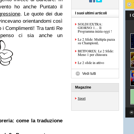
evento ho anche Puntato il
gressione
. Le quote dei due
I suoi ultimi articoli
I
vincevano orientandomi così
SOLDI EXTRA:
GIORNO 1… Il
o i Complimenti! Tra tanti Re
Programma inizia oggi !
 penso ci sia anche un
Le 2 Sfide: Multipla pazza
su ChampionL
BETFOREX: Le 2 Sfide:
Meno 1 per chiusura
Le 2 sfide in attivo
Vedi tutti
Magazine
Sport
ibreria: come la traduzione