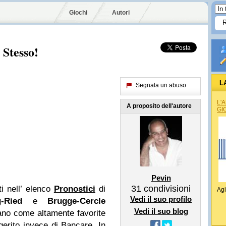
Giochi
Autori
Stesso!
L
Segnala un abuso
L'
A proposito dell'autore
GI
Pevin
31
condivisioni
ti nell’ elenco
Pronostici
di
Agi
Vedi il suo profilo
-Ried
e
Brugge-Cercle
Vedi il suo blog
vano come altamente favorite
gerito invece di Bancare. In