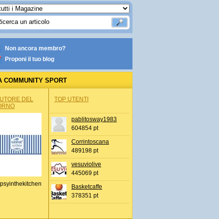
Non ancora membro?
Proponi il tuo blog
A COMMUNITY SPORT
AUTORE DEL
TOP UTENTI
ORNO
pablitosway1983
604854 pt
Corrintoscana
489198 pt
vesuviolive
445069 pt
psyinthekitchen
Basketcaffe
378351 pt