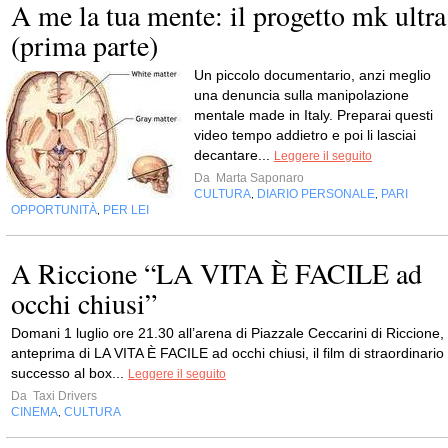
A me la tua mente: il progetto mk ultra
(prima parte)
Un piccolo documentario, anzi meglio
una denuncia sulla manipolazione
mentale made in Italy. Preparai questi
video tempo addietro e poi li lasciai
decantare...
Leggere il seguito
Da
Marta Saponaro
CULTURA
DIARIO PERSONALE
PARI
,
,
OPPORTUNITÀ
PER LEI
,
A Riccione “LA VITA È FACILE ad
occhi chiusi”
Domani 1 luglio ore 21.30 all’arena di Piazzale Ceccarini di Riccione,
anteprima di LA VITA È FACILE ad occhi chiusi, il film di straordinario
successo al box...
Leggere il seguito
Da
Taxi Drivers
CINEMA
CULTURA
,