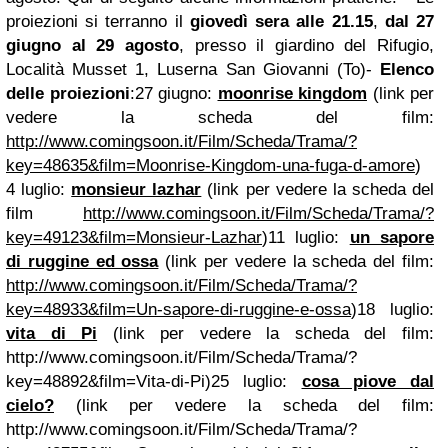
proiezioni si terranno il
giovedì sera alle 21.15
,
dal 27
giugno al 29 agosto
, presso il giardino del Rifugio,
Località Musset 1, Luserna San Giovanni (To)
-
Elenco
delle proiezioni
:
27 giugno:
moonrise kingdom
(link per
vedere la scheda del film:
http://www.comingsoon.it/Film/Scheda/Trama/?
key=48635&film=Moonrise-Kingdom-una-fuga-d-amore
)
4 luglio:
monsieur lazhar
(link per vedere la scheda del
film
http://www.comingsoon.it/Film/Scheda/Trama/?
key=49123&film=Monsieur-Lazhar
)
11 luglio:
un sapore
di ruggine ed ossa
(link per vedere la scheda del film:
http://www.comingsoon.it/Film/Scheda/Trama/?
key=48933&film=Un-sapore-di-ruggine-e-ossa
)
18 luglio:
vita di Pi
(link per vedere la scheda del film:
http://www.comingsoon.it/Film/Scheda/Trama/?
key=48892&film=Vita-di-Pi)
25 luglio:
cosa piove dal
cielo?
(link per vedere la scheda del film:
http://www.comingsoon.it/Film/Scheda/Trama/?