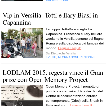
CULTURA
LIBRI
,
Vip in Versilia: Totti e Ilary Biasi in
Capannina
La coppia Totti-Biasi sceglie La
Capannina. Francesco e Ilary nel loro
weekend in Versilia puntano sul Bagno
Roma e sulla discoteca più famosa del
mondo.
Leggere il seguito
Da
Discoteche Versilia
EVENTI
INFORMAZIONE REGIONALE
,
LODLAM 2015. regesta vince il Gran
prize con Open Memory Project
Open Memory Project, il progetto di
pubblicazione Linked Data dei dati del
Centro di documentazione ebraica
contemporanea (Cdec) sulla Shoah in
Italia realizzat...
Leggere il seguito