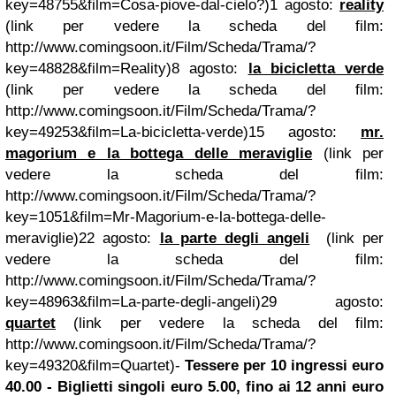
key=48755&film=Cosa-piove-dal-cielo?)
1 agosto:
reality
(link per vedere la scheda del film:
http://www.comingsoon.it/Film/Scheda/Trama/?
key=48828&film=Reality)
8 agosto:
la bicicletta verde
(link per vedere la scheda del film:
http://www.comingsoon.it/Film/Scheda/Trama/?
key=49253&film=La-bicicletta-verde)
15 agosto:
mr.
magorium e la bottega delle meraviglie
(link per
vedere la scheda del film:
http://www.comingsoon.it/Film/Scheda/Trama/?
key=1051&film=Mr-Magorium-e-la-bottega-delle-
meraviglie)
22 agosto:
la parte degli angeli
(link per
vedere la scheda del film:
http://www.comingsoon.it/Film/Scheda/Trama/?
key=48963&film=La-parte-degli-angeli)
29 agosto:
quartet
(link per vedere la scheda del film:
http://www.comingsoon.it/Film/Scheda/Trama/?
key=49320&film=Quartet)
-
Tessere per 10 ingressi euro
40.00
- Biglietti singoli euro 5.00, fino ai 12 anni euro