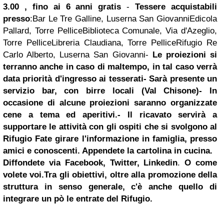
3.00 , fino ai 6 anni gratis
-
Tessere acquistabili
presso
:
Bar Le Tre Galline, Luserna San Giovanni
Edicola
Pallard, Torre Pellice
Biblioteca Comunale, Via d'Azeglio,
Torre Pellice
Libreria Claudiana, Torre Pellice
Rifugio Re
Carlo Alberto, Luserna San Giovanni
-
Le proiezioni si
terranno anche in caso di maltempo, in tal caso verrà
data priorità d'ingresso ai tesserati
- Sarà presente un
servizio bar, con birre locali (Val Chisone)
- In
occasione di alcune proiezioni saranno organizzate
cene a tema ed aperitivi.
- Il ricavato servirà a
supportare le attività con gli ospiti che si svolgono al
Rifugio
Fate girare l'informazione in famiglia, presso
amici e conoscenti.
Appendete la cartolina in cucina.
Diffondete via Facebook, Twitter, Linkedin
.
O come
volete voi.
Tra gli obiettivi, oltre alla promozione della
struttura in senso generale, c'è anche quello di
integrare un pò le entrate del Rifugio.