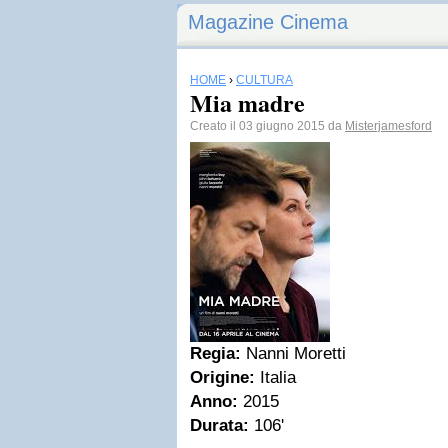
Magazine Cinema
HOME
›
CULTURA
Mia madre
Creato il 03 giugno 2015 da
Misterjamesford
Regia:
Nanni Moretti
Origine:
Italia
Anno:
2015
Durata:
106'