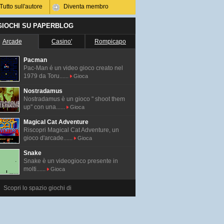
Tutto sull'autore
Diventa membro
 GIOCHI SU PAPERBLOG
Arcade
Casino'
Rompicapo
Pacman
Pac-Man é un video gioco creato nel
1979 da Toru......
Gioca
Nostradamus
Nostradamus è un gioco " shoot them
up" con una......
Gioca
Magical Cat Adventure
Riscopri Magical Cat Adventure, un
gioco d'arcade......
Gioca
Snake
Snake è un videogioco presente in
molti......
Gioca
Scopri lo spazio giochi di