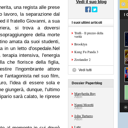
Vedi il suo blog
erita, una regista alle prese
o lavoro, la separazione dal
I
ed il fratello Giovanni, a sua
I suoi ultimi articoli
rriera, si trova a doversi
Truth - Il prezzo della
 sopraggiungere della morte
verità
tino amata da suoi studenti,
Brooklyn
a in un letto d'ospedale.Nel
Kung Fu Panda 3
a terapia intensiva, l'energia
Zoolander 2
a che fiorisce della figlia,
stire l'ingombrante attore
Vedi tutti
 l'antagonista nel suo film,
uro, l'idea di essere sola e
Dossier Paperblog
me giungerà, dunque, l'ultimo
Margherita Buy
pario sarà calato, le riprese
Attori
Nanni Moretti
Attori
John Turturro
Attori
Latte
ato al momento in cui dovrò