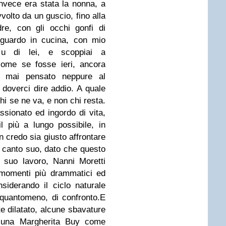
nvece era stata la nonna, a
volto da un guscio, fino alla
re, con gli occhi gonfi di
sguardo in cucina, con mio
u di lei, e scoppiai a
come se fosse ieri, ancora
o mai pensato neppure al
 doverci dire addio. A quale
i se ne va, e non chi resta.
ssionato ed ingordo di vita,
 più a lungo possibile, in
 credo sia giusto affrontare
l canto suo, dato che questo
 suo lavoro, Nanni Moretti
momenti più drammatici ed
nsiderando il ciclo naturale
 quantomeno, di confronto.E
e dilatato, alcune sbavature
, una Margherita Buy come