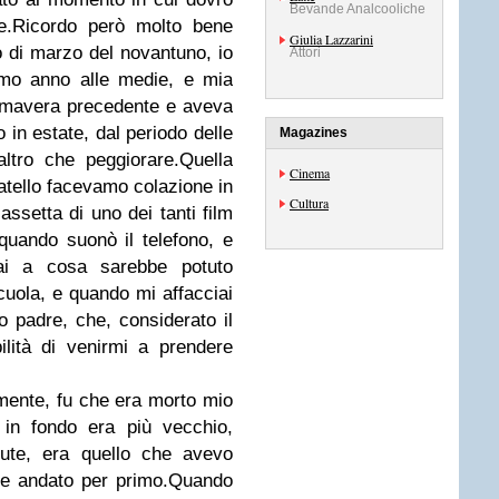
Bevande Analcooliche
re.Ricordo però molto bene
Giulia Lazzarini
io di marzo del novantuno, io
Attori
imo anno alle medie, e mia
imavera precedente e aveva
 in estate, dal periodo delle
Magazines
altro che peggiorare.Quella
Cinema
ratello facevamo colazione in
Cultura
cassetta di uno dei tanti film
quando suonò il telefono, e
ai a cosa sarebbe potuto
cuola, e quando mi affacciai
o padre, che, considerato il
lità di venirmi a prendere
mente, fu che era morto mio
 in fondo era più vecchio,
lute, era quello che avevo
e andato per primo.Quando