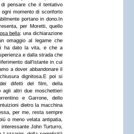
di pensare che il tentativo
, ogni momento di sconforto
abilmente portano in dono.In
senta, per Moretti, quello
osa bella
: una dichiarazione
, un omaggio al legame che
i ha dato la vita, e che a
esperienza e dalla strada che
iferimento dall'istante in cui
viamo a dover abbandonare il
hiusura dignitosa.E poi si
ei difetti del film, della
agli altri due moschettieri
orrentino e Garrone, dello
ntuizioni dietro la macchina
essa, per me, resta sempre
iù o meno velata antipatia,
interessante John Turturro,
 Lazzarini, della semplicità