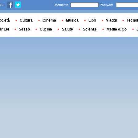
 su
Username
Password
ocietà
Cultura
Cinema
Musica
Libri
Viaggi
Tecnol
er Lei
Sesso
Cucina
Salute
Scienze
Media & Co