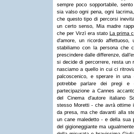
sempre poco sopportabile, sento 
sia valso ogni pena, ogni lacrima
che questo tipo di percorsi inevit
un certo senso, Mia madre rappre
che per Virzì era stato
La prima c
d'amore, un ricordo affettuoso
stabiliamo con la persona che c
prescindere dalle differenze, dall'
si decide di percorrere, resta un r
nasciamo a quello in cui ci ritro
palcoscenico, e sperare in una c
potrebbe parlare dei pregi e d
partecipazione a Cannes accanto 
del Cinema d'autore italiano S
stesso Moretti - che avrà ottime i
da presa, ma che davanti alla st
un cane maledetto - e della sua p
del gigioneggiante ma ugualmente 
della misurata e bravissima Giulia