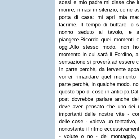
scesi e mio padre mi disse che i
morire, rimasi in silenzio, come av
porta di casa: mi aprì mia mad
lacrime. Il tempo di buttare lo 
nonno seduto al tavolo, e s
piangere.Ricordo quei momenti 
oggi.Allo stesso modo, non h
momento in cui sarà il Fordino, a
sensazione si proverà ad essere ch
In parte perchè, da fervente appa
vorrei rimandare quel momento il
parte perchè, in qualche modo, non
questo tipo di cose in anticipo.Da
post dovrebbe parlare anche del
deve aver pensato che uno dei 
importanti delle nostre vite - co
delle cose - valeva un tentativo,
nonostante il ritmo eccessivament
- volute o no - del montaggio