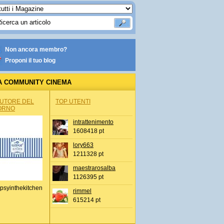
Non ancora membro?
Proponi il tuo blog
A COMMUNITY CINEMA
AUTORE DEL
TOP UTENTI
ORNO
intrattenimento
1608418 pt
lory663
1211328 pt
maestrarosalba
1126395 pt
psyinthekitchen
rimmel
615214 pt