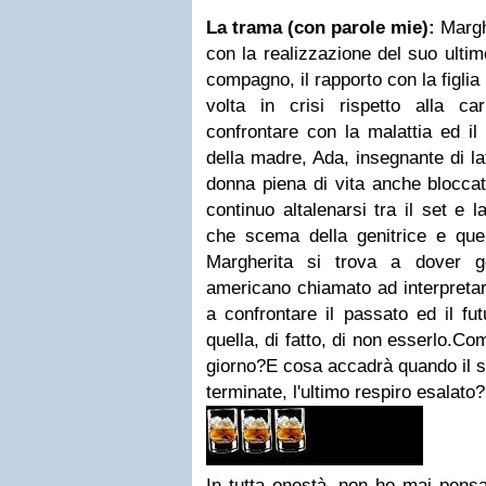
La trama (con parole mie):
Margh
con la realizzazione del suo ultim
compagno, il rapporto con la figlia 
volta in crisi rispetto alla ca
confrontare con la malattia ed il
della madre, Ada, insegnante di la
donna piena di vita anche bloccat
continuo altalenarsi tra il set e l
che scema della genitrice e quell
Margherita si trova a dover ge
americano chiamato ad interpretare
a confrontare il passato ed il fut
quella, di fatto, di non esserlo.Co
giorno?E cosa accadrà quando il si
terminate, l'ultimo respiro esalato?
In tutta onestà, non ho mai pens