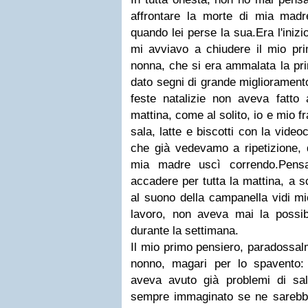
affrontare la morte di mia mad
quando lei perse la sua.Era l'iniz
mi avviavo a chiudere il mio pr
nonna, che si era ammalata la pr
dato segni di grande miglioramento
feste natalizie non aveva fatto 
mattina, come al solito, io e mio f
sala, latte e biscotti con la video
che già vedevamo a ripetizione, 
mia madre uscì correndo.Pens
accadere per tutta la mattina, a s
al suono della campanella vidi mi
lavoro, non aveva mai la possibi
durante la settimana.
Il mio primo pensiero, paradossal
nonno, magari per lo spavento:
aveva avuto già problemi di sa
sempre immaginato se ne sarebb