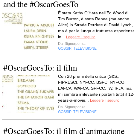
and the #OscarGoesTo
È stata Kathy O’Hara nell’Ed Wood di
Tim Burton, è stata Renee (ma anche
Alice) in Strade Perdute di David Lynch,
ma è per la lunga e fruttuosa esperienz
in...
Leggere il seguito
Da
Signorponza
GOSSIP
TELEVISIONE
,
#OscarGoesTo: il film
Con 28 premi della critica (S&S;,
FIPRESCI, NYFCC, BSFC, NYFCO,
LAFCA, WAFCA, SFFCC, IW, IFJA, ma
mi sembra irrilevante riportarli tutti) il 12
years-a-movie...
Leggere il seguito
Da
Signorponza
GOSSIP
TELEVISIONE
,
#OscarGoesTo: il film d’animazione