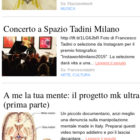
Da
Pjazzanetwork
MUSICA
Concerto a Spazio Tadini Milano
http://ift.tt/1LG6JbR Foto di Francesco
Tadini o selezione da Instagram per il
premio fotografico
"Instaworldmilano2015″. La selezione
darà vita a una...
Leggere il seguito
Da
Francescotadini
ARTE
CULTURA
,
A me la tua mente: il progetto mk ultra
(prima parte)
Un piccolo documentario, anzi meglio
una denuncia sulla manipolazione
mentale made in Italy. Preparai questi
video tempo addietro e poi li lasciai
decantare...
Leggere il seguito