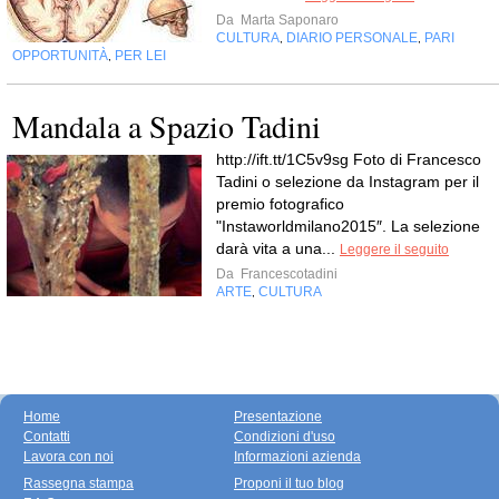
Da
Marta Saponaro
CULTURA
DIARIO PERSONALE
PARI
,
,
OPPORTUNITÀ
PER LEI
,
Mandala a Spazio Tadini
http://ift.tt/1C5v9sg Foto di Francesco
Tadini o selezione da Instagram per il
premio fotografico
"Instaworldmilano2015″. La selezione
darà vita a una...
Leggere il seguito
Da
Francescotadini
ARTE
CULTURA
,
Home
Presentazione
Contatti
Condizioni d'uso
Lavora con noi
Informazioni azienda
Rassegna stampa
Proponi il tuo blog