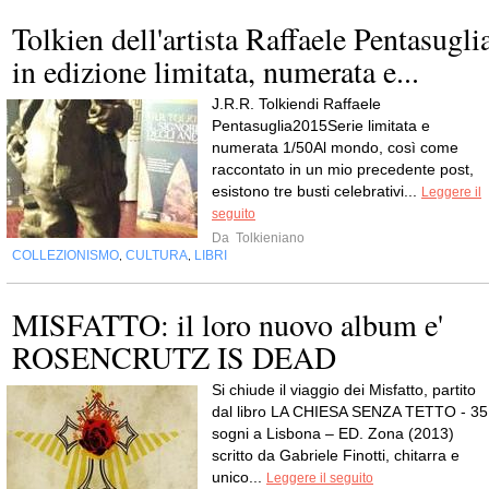
Tolkien dell'artista Raffaele Pentasugli
in edizione limitata, numerata e...
J.R.R. Tolkiendi Raffaele
Pentasuglia2015Serie limitata e
numerata 1/50Al mondo, così come
raccontato in un mio precedente post,
esistono tre busti celebrativi...
Leggere il
seguito
Da
Tolkieniano
COLLEZIONISMO
CULTURA
LIBRI
,
,
MISFATTO: il loro nuovo album e'
ROSENCRUTZ IS DEAD
Si chiude il viaggio dei Misfatto, partito
dal libro LA CHIESA SENZA TETTO - 35
sogni a Lisbona – ED. Zona (2013)
scritto da Gabriele Finotti, chitarra e
unico...
Leggere il seguito