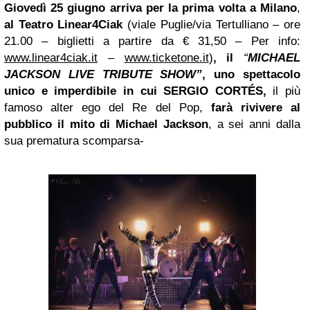
Giovedì
25 giugno
arriva per la prima volta a Milano
,
al Teatro
Linear4Ciak
(viale Puglie/via Tertulliano – ore
21.00 – biglietti a partire da € 31,50 – Per info:
www.linear4ciak.it
–
www.ticketone.it
)
, il
“
MICHAEL
JACKSON LIVE TRIBUTE SHOW”
, uno spettacolo
unico e imperdibile in cui
SERGIO CORTÉS,
il più
famoso alter ego del Re del Pop,
farà rivivere al
pubblico il mito di Michael Jackson
, a sei anni dalla
sua prematura scomparsa-