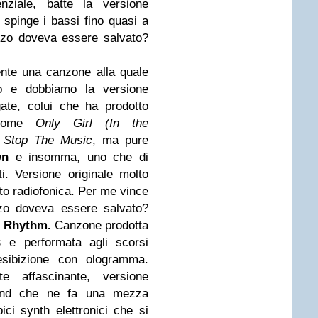
nziale, batte la versione
spinge i bassi fino quasi a
ezzo doveva essere salvato?
nte una canzone alla quale
 e dobbiamo la versione
ate, colui che ha prodotto
ome
Only Girl (In the
t Stop The Music
, ma pure
wn
e insomma, uno che di
ti. Versione originale molto
to radiofonica. Per me vince
ezzo doveva essere salvato?
e Rhythm.
Canzone prodotta
us
e performata agli scorsi
sibizione con ologramma.
te affascinante, versione
land che ne fa una mezza
ici synth elettronici che si