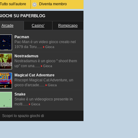
Tutto sull'autore
Diventa membro
 GIOCHI SU PAPERBLOG
Arcade
Casino'
Rompicapo
Pacman
Pac-Man é un video gioco creato nel
1979 da Toru......
Gioca
Nostradamus
Nostradamus è un gioco " shoot them
up" con una......
Gioca
Magical Cat Adventure
Riscopri Magical Cat Adventure, un
gioco d'arcade......
Gioca
Snake
Snake è un videogioco presente in
molti......
Gioca
Scopri lo spazio giochi di