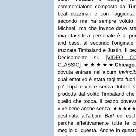
commercialone composto da
Ti
beat dozzinali e con l'aggiunta
secondo me ha sempre voluto es
Michael, ma che invece deve star
mia classifica personale è al pr
and bass, al secondo l'originale
truzzata Timbaland e Justin. Il p
Decisamente si.
[VIDEO C
CLASSIC]
★★
★
★
★
Chicago
dovuta entrare nell'album
Invinci
qual emotivo è stata tagliata fuor
po' cupa e vince senza dubbio su
prodotta dal solito Timbaland che 
quello che tocca. Il pezzo dovev
vive bene anche senza.
★★
★
★
★
destinata all'album
Bad
ed escl
perché effettivamente tutte le 
meglio di questa. Anche in questo