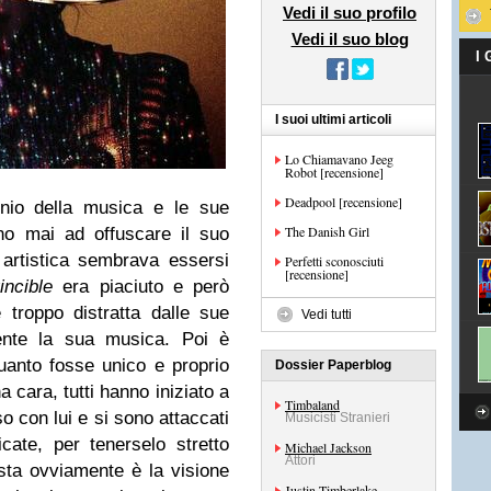
Vedi il suo profilo
Vedi il suo blog
I
I suoi ultimi articoli
Lo Chiamavano Jeeg
Robot [recensione]
Deadpool [recensione]
io della musica e le sue
The Danish Girl
nno mai ad offuscare il suo
artistica sembrava essersi
Perfetti sconosciuti
[recensione]
vincible
era piaciuto e però
troppo distratta dalle sue
Vedi tutti
ente la sua musica. Poi è
quanto fosse unico e proprio
Dossier Paperblog
cara, tutti hanno iniziato a
Timbaland
o con lui e si sono attaccati
Musicisti Stranieri
cate, per tenerselo stretto
Michael Jackson
Attori
sta ovviamente è la visione
Justin Timberlake