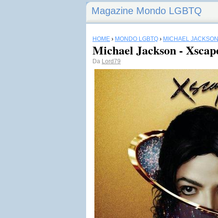
Magazine Mondo LGBTQ
HOME
›
MONDO LGBTQ
›
MICHAEL JACKSO
Michael Jackson - Xscape
Da
Lord79