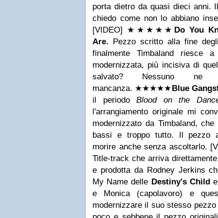
porta dietro da quasi dieci anni.
chiedo come non lo abbiano inser
[VIDEO]
★★
★
★
★
Do You Kn
Are.
Pezzo scritto alla fine deg
finalmente Timbaland riesce a
modernizzata, più incisiva di quel
salvato? Nessuno ne 
mancanza.
★★
★
★
★
Blue Gangs
il periodo
Blood on the Dance
l'arrangiamento originale mi conv
modernizzato da Timbaland, che c
bassi e troppo tutto. Il pezzo
morire anche senza ascoltarlo. 
Title-track che arriva direttamente 
e prodotta da Rodney Jerkins che
My Name delle
Destiny's Child
e Monica (capolavoro) e ques
modernizzare il suo stesso pezzo
poco e sebbene il pezzo originali