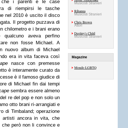
è che i parenti e le case
Musicisti Stranieri
ra di riempirsi le tasche
Rihanna
Musicisti Stranieri
e nel 2010 è uscito il disco
gata. Il progetto puzzava di
Chris Brown
Attori
 chilometro e i brani erano
Destiny's Child
i e qualcuno aveva perfino
Musicisti Stranieri
ntare non fosse Michael. A
 un nuovo album di Michael
do era in vita faceva così
Magazine
cape
nasce con premesse
Mondo LGBTQ
etto è interamente curato da
cesse è il famoso giudice di
re di Michael fin dai tempi
cape
sembra essere almeno
el re del pop e non solo un
mo otto brani ri-arrangiati e
ibro di Timbaland; operazione
artisti ancora in vita, che
 che però non li convince e