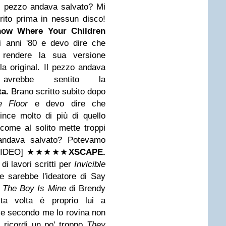
 Il pezzo andava salvato? Mi
ito prima in nessun disco!
ow Where Your Children
li anni '80 e devo dire che
 rendere la sua versione
la original. Il pezzo andava
avrebbe sentito la
ta.
Brano scritto subito dopo
 Floor
e devo dire che
ince molto di più di quello
ome al solito mette troppi
 andava salvato? Potevamo
[VIDEO]
★★
★
★
★
XSCAPE.
di lavori scritti per
Invicible
 sarebbe l'ideatore di Say
e
The Boy Is Mine
di Brendy
ta volta è proprio lui a
 e secondo me lo rovina non
 ricordi un po' troppo
They