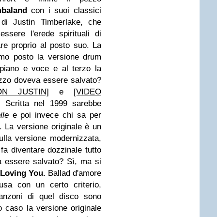
mbaland
con i suoi classici
 di Justin Timberlake, che
sere l'erede spirituali di
e proprio al posto suo. La
imo posto la versione drum
 piano e voce e al terzo la
ezzo doveva essere salvato?
ON JUSTIN]
e
[VIDEO
.
Scritta nel 1999 sarebbe
bile
e poi invece chi sa per
i. La versione originale è un
lla versione modernizzata,
fa diventare dozzinale tutto
a essere salvato? Sì, ma si
Loving You.
Ballad d'amore
usa con un certo criterio,
canzoni di quel disco sono
 caso la versione originale