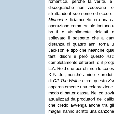
romantica, perché la verità, 
discografiche non vedevano l'o
sfruttando il suo nome ed ecco ch
Michael
e diciamocelo: era una ca
operazione commerciale lontano un
brutti e visibilmente riciclat
sollevato il sospetto che a ca
distanza di quattro anni torna
Jackson e tipo che neanche quan
tanti dischi e però questo
Xs
completamente differenti e il prog
L.A. Reid che per chi non lo conos
X-Factor, nonché amico e produtto
di
Off The Wall
e ecco, questo
Xs
apparentemente una celebrazione d
modo di batter cassa. Nel cd trovia
attualizzati da produttori del cal
che credo avvenga anche tra gli 
magari hanno scritto una canzone