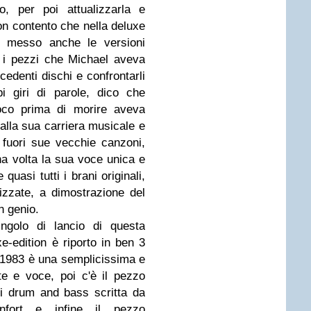
o, per poi attualizzarla e
on contento che nella deluxe
o messo anche le versioni
e i pezzi che Michael aveva
cedenti dischi e confrontarli
pi giri di parole, dico che
oco prima di morire aveva
 alla sua carriera musicale e
 fuori sue vecchie canzoni,
a volta la sua voce unica e
quasi tutti i brani originali,
lizzate, a dimostrazione del
n genio.
ingolo di lancio di questa
e-edition è riporto in ben 3
del 1983 è una semplicissima e
e e voce, poi c'è il pezzo
i drum and bass scritta da
fort e infine il pezzo