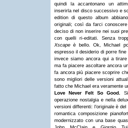
quindi la accantonano un attim
inserirla nel disco successivo e s
edition di questo album abbian
originali; così da farci conoscer
deciso di non inserire nei suoi pre
con quelli ri-editati. Senza trop
Xscape
è bello. Ok, Michael p
espresso il desiderio di porre fine
invece siamo ancora qui a tirare
ma fa piacere ascoltare ancora un
fa ancora più piacere scoprire che 
sono migliori delle versioni attua
fatto che Michael era veramente u
Love Never Felt So Good.
S
operazione nostalgia e nella delux
versioni differenti: l'originale è 
romantica composizione pianofort
modernizzato con una base quas
John McClain e Giorgio Tuin