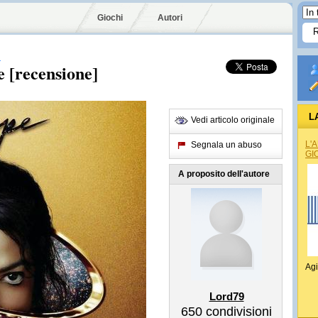
Giochi
Autori
N
 [recensione]
L
Vedi articolo originale
L'
Segnala un abuso
GI
A proposito dell'autore
Agi
Lord79
650
condivisioni