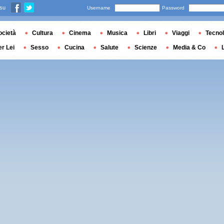
 su
Username
Password
ocietà
Cultura
Cinema
Musica
Libri
Viaggi
Tecnol
er Lei
Sesso
Cucina
Salute
Scienze
Media & Co