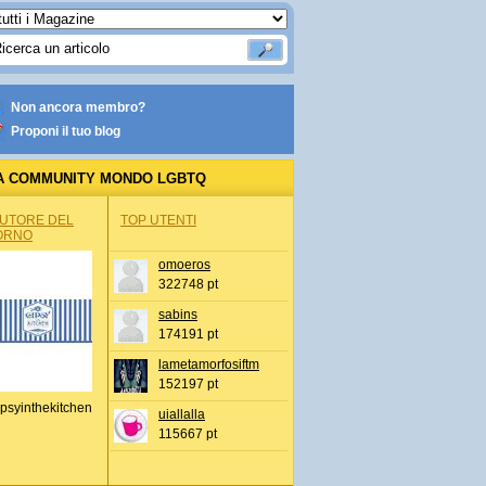
Non ancora membro?
Proponi il tuo blog
A COMMUNITY MONDO LGBTQ
AUTORE DEL
TOP UTENTI
ORNO
omoeros
322748 pt
sabins
174191 pt
lametamorfosiftm
152197 pt
psyinthekitchen
uiallalla
115667 pt