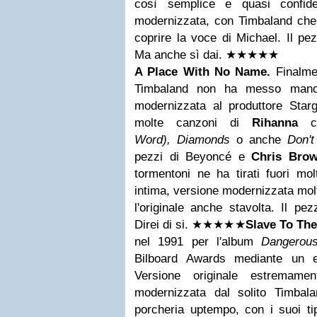
così semplice e quasi confide
modernizzata, con Timbaland che 
coprire la voce di Michael. Il p
Ma anche sì dai.
★★
★
★
★
A Place With No Name.
Finalme
Timbaland non ha messo mano
modernizzata al produttore Starg
molte canzoni di
Rihanna
c
Word),
Diamonds
o anche
Don'
pezzi di Beyoncé e
Chris Bro
tormentoni ne ha tirati fuori mol
intima, versione modernizzata mol
l'originale anche stavolta. Il p
Direi di si.
★★
★
★
★
Slave To Th
nel 1991 per l'album
Dangero
Bilboard Awards mediante un e
Versione originale estremamen
modernizzata dal solito Timba
porcheria uptempo, con i suoi tip